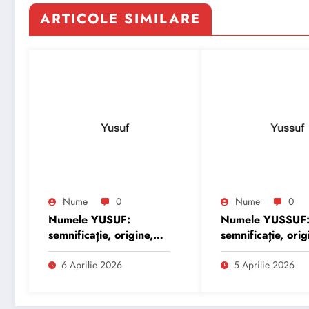
ARTICOLE SIMILARE
Nume
0
Nume
0
Numele YUSUF:
Numele YUSSUF
semnificație, origine,
semnificație, orig
trăsături și
trăsături și
personalitate
personalitate
6 Aprilie 2026
5 Aprilie 2026