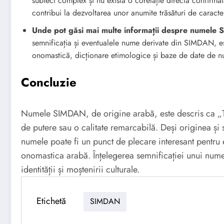
subiect complex și nu există o corelație directă confirmat
contribui la dezvoltarea unor anumite trăsături de caracter,
Unde pot găsi mai multe informații despre numel
semnificația și eventualele nume derivate din SIMDAN, es
onomastică, dicționare etimologice și baze de date de n
Concluzie
Numele SIMDAN, de origine arabă, este descris ca „Th
de putere sau o calitate remarcabilă. Deși originea și 
numele poate fi un punct de plecare interesant pentru e
onomastica arabă. Înțelegerea semnificației unui nume
identității și moștenirii culturale.
Etichetă
SIMDAN