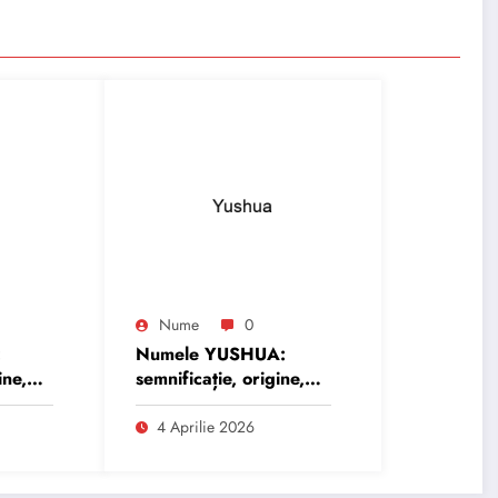
Nume
0
:
Numele YUSHUA:
ine,
semnificație, origine,
trăsături și
personalitate
4 Aprilie 2026