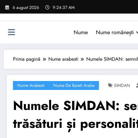
Sari
6 august 2026
9:24:38 AM
la
conținut
Nume
Nume românești
Prima pagină
Nume arabesti
Numele SIMDAN: semnificaț
Nume Arabesti
Nume De Baieti Arabe
SIMDAN
Numele SIMDAN: semn
trăsături și personali