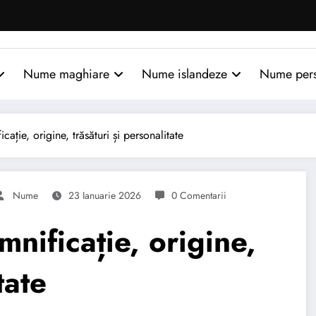
Nume maghiare
Nume islandeze
Nume per
ie, origine, trăsături și personalitate
Nume
23 Ianuarie 2026
0 Comentarii
ificație, origine,
tate