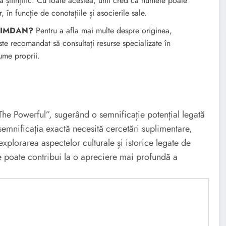
ă științific. Cu toate acestea, unii cred că numele poate
 în funcție de conotațiile și asocierile sale.
e SIMDAN?
Pentru a afla mai multe despre originea,
te recomandat să consultați resurse specializate în
ume proprii.
e Powerful”, sugerând o semnificație potențial legată
semnificația exactă necesită cercetări suplimentare,
xplorarea aspectelor culturale și istorice legate de
 poate contribui la o apreciere mai profundă a