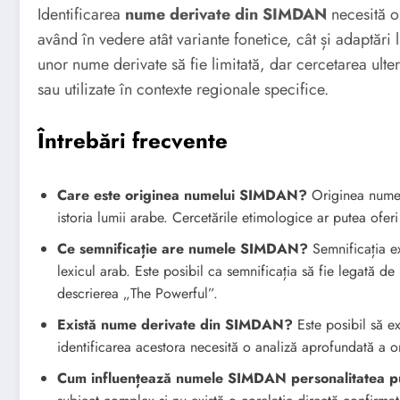
Identificarea
nume derivate din SIMDAN
necesită o 
având în vedere atât variante fonetice, cât și adaptări li
unor nume derivate să fie limitată, dar cercetarea ulte
sau utilizate în contexte regionale specifice.
Întrebări frecvente
Care este originea numelui SIMDAN?
Originea numel
istoria lumii arabe. Cercetările etimologice ar putea oferi
Ce semnificație are numele SIMDAN?
Semnificația e
lexicul arab. Este posibil ca semnificația să fie legată d
descrierea „The Powerful”.
Există nume derivate din SIMDAN?
Este posibil să e
identificarea acestora necesită o analiză aprofundată a o
Cum influențează numele SIMDAN personalitatea pu