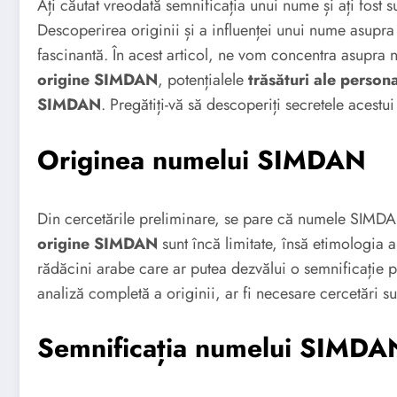
Ați căutat vreodată semnificația unui nume și ați fost
Descoperirea originii și a influenței unui nume asupra p
fascinantă. În acest articol, ne vom concentra asup
origine SIMDAN
, potențialele
trăsături ale person
SIMDAN
. Pregătiți-vă să descoperiți secretele acestu
Originea numelui SIMDAN
Din cercetările preliminare, se pare că numele SIMDAN
origine SIMDAN
sunt încă limitate, însă etimologia 
rădăcini arabe care ar putea dezvălui o semnificație 
analiză completă a originii, ar fi necesare cercetări s
Semnificația numelui SIMDA