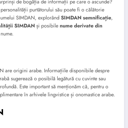
 surprinși de bogăția de informații pe care o ascunde?
ersonalității purtătorului său poate fi o călătorie
ra numelui SIMDAN, explorând
SIMDAN semnificație
,
alității SIMDAN
și posibile
nume derivate din
i nume.
 are origini arabe. Informațiile disponibile despre
arabă sugerează o posibilă legătură cu cuvinte sau
profundă. Este important să menționăm că, pentru o
uplimentare în arhivele lingvistice și onomastice arabe.
N