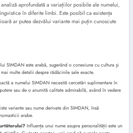
analiză aprofundată a variațiilor posibile ale numelui,
ngvistice în diferite limbi. Este posibil ca existența
rioară ar putea dezvălui variante mai puțin cunoscute
ui SIMDAN este arabă, sugerând o conexiune cu cultura și
 mai multe detalii despre rădăcinile sale exacte.
xactă a numelui SIMDAN necesită cercetări suplimentare în
e putere sau de o anumită calitate admirabilă, având în vedere
xiste variante sau nume derivate din SIMDAN, însă
nomasticii arabe.
rtătorului?
Influența unui nume asupra personalității este un