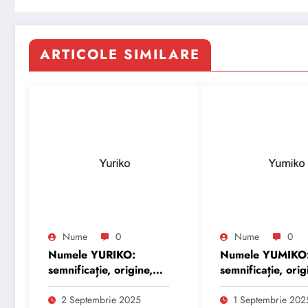
ARTICOLE SIMILARE
Nume
0
Nume
0
Numele YURIKO:
Numele YUMIKO
semnificație, origine,
semnificație, orig
trăsături și
trăsături și
personalitate
personalitate
2 Septembrie 2025
1 Septembrie 202