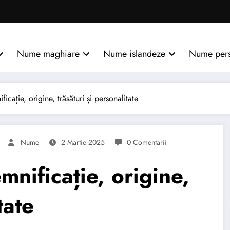
Nume maghiare
Nume islandeze
Nume per
ație, origine, trăsături și personalitate
Nume
2 Martie 2025
0 Comentarii
nificație, origine,
tate