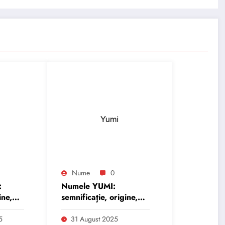
Nume
0
:
Numele YUMI:
ine,
semnificație, origine,
trăsături și
personalitate
5
31 August 2025