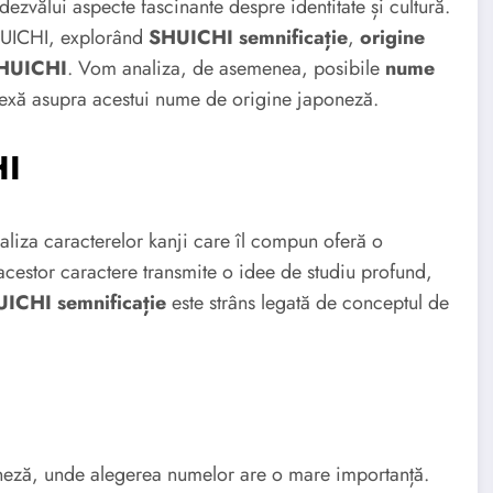
ezvălui aspecte fascinante despre identitate și cultură.
HUICHI, explorând
SHUICHI semnificație
,
origine
SHUICHI
. Vom analiza, de asemenea, posibile
nume
lexă asupra acestui nume de origine japoneză.
HI
za caracterelor kanji care îl compun oferă o
acestor caractere transmite o idee de studiu profund,
ICHI semnificație
este strâns legată de conceptul de
oneză, unde alegerea numelor are o mare importanță.