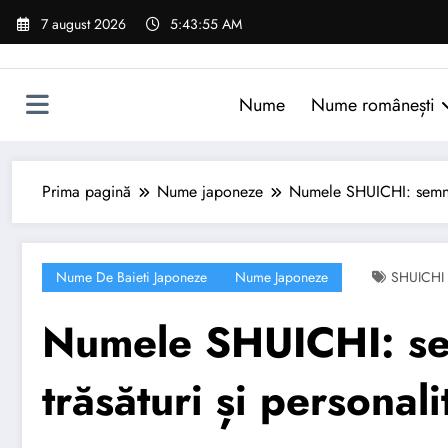
Sari
7 august 2026
5:43:56 AM
la
conținut
Nume
Nume românești
Prima pagină
Nume japoneze
Numele SHUICHI: semnific
Nume De Baieti Japoneze
Nume Japoneze
SHUICHI
Numele SHUICHI: sem
trăsături și personali