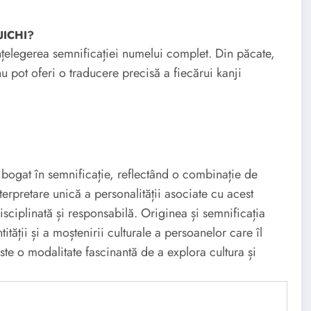
HUICHI?
înțelegerea semnificației numelui complet. Din păcate,
u pot oferi o traducere precisă a fiecărui kanji
ogat în semnificație, reflectând o combinație de
nterpretare unică a personalității asociate cu acest
sciplinată și responsabilă. Originea și semnificația
tății și a moștenirii culturale a persoanelor care îl
este o modalitate fascinantă de a explora cultura și