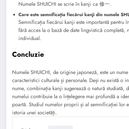
Numele SHUICHI se scrie în kanji ca 修一.
Care este semnificația fiecărui kanji din numele S
Semnificația fiecărui kanji este importantă pentru 
fără acces la o bază de date lingvistică completă, n
individual.
Concluzie
Numele SHUICHI, de origine japoneză, este un nume b
caracteristici culturale și personale. Deși nu există o i
nume, combinația kanji sugerează o natură studiată, di
numelui contribuie la o înțelegere mai profundă a identi
poartă. Studiul numelor proprii și al semnificației lor 
istoria unei societăți.