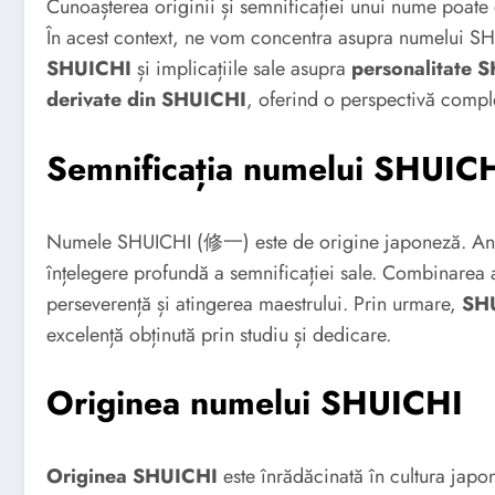
Cunoașterea originii și semnificației unui nume poate d
În acest context, ne vom concentra asupra numelui S
SHUICHI
și implicațiile sale asupra
personalitate 
derivate din SHUICHI
, oferind o perspectivă comp
Semnificația numelui SHUIC
Numele SHUICHI (修一) este de origine japoneză. Anali
înțelegere profundă a semnificației sale. Combinarea 
perseverență și atingerea maestrului. Prin urmare,
SHU
excelență obținută prin studiu și dedicare.
Originea numelui SHUICHI
Originea SHUICHI
este înrădăcinată în cultura jap