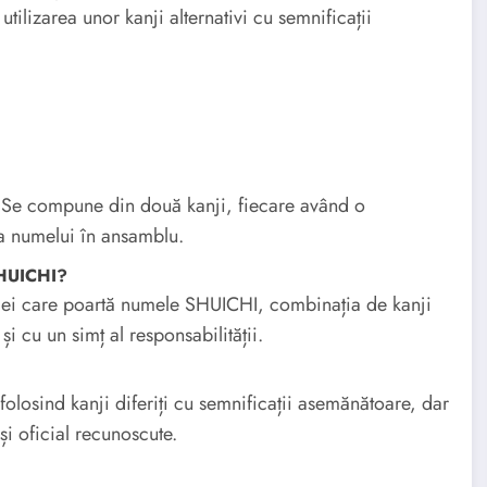
tilizarea unor kanji alternativi cu semnificații
Se compune din două kanji, fiecare având o
ia numelui în ansamblu.
SHUICHI?
ru cei care poartă numele SHUICHI, combinația de kanji
i cu un simț al responsabilității.
 folosind kanji diferiți cu semnificații asemănătoare, dar
și oficial recunoscute.