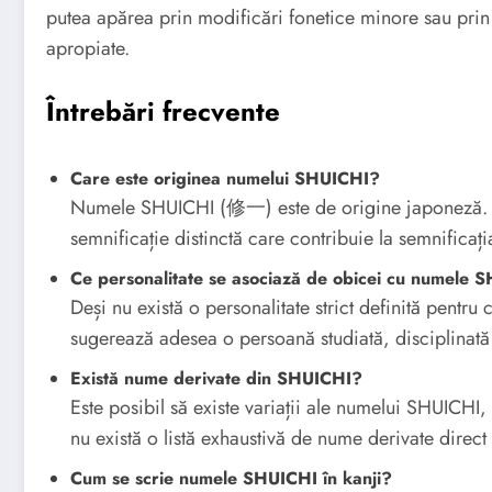
putea apărea prin modificări fonetice minore sau prin u
apropiate.
Întrebări frecvente
Care este originea numelui SHUICHI?
Numele SHUICHI (修一) este de origine japoneză. 
semnificație distinctă care contribuie la semnificaț
Ce personalitate se asociază de obicei cu numele 
Deși nu există o personalitate strict definită pent
sugerează adesea o persoană studiată, disciplinată ș
Există nume derivate din SHUICHI?
Este posibil să existe variații ale numelui SHUICHI,
nu există o listă exhaustivă de nume derivate direct 
Cum se scrie numele SHUICHI în kanji?