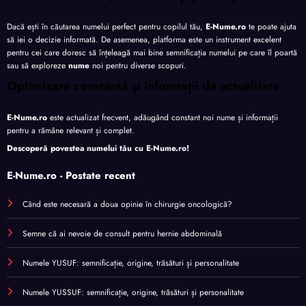
Dacă ești în căutarea numelui perfect pentru copilul tău,
E-Nume.ro
te poate ajuta
să iei o decizie informată. De asemenea, platforma este un instrument excelent
pentru cei care doresc să înțeleagă mai bine semnificația numelui pe care îl poartă
sau să exploreze
nume
noi pentru diverse scopuri.
Optimizare constantă și informații de actualitate
E-Nume.ro
este actualizat frecvent, adăugând constant noi nume și informații
pentru a rămâne relevant și complet.
Descoperă povestea numelui tău cu
E-Nume.ro
!
E-Nume.ro - Postate recent
Când este necesară a doua opinie în chirurgie oncologică?
Semne că ai nevoie de consult pentru hernie abdominală
Numele YUSUF: semnificație, origine, trăsături și personalitate
Numele YUSSUF: semnificație, origine, trăsături și personalitate