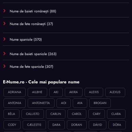
Nume de baieti românești
(88)
Nume de fete românești
(37)
Nume spaniole
(570)
Nume de baieti spaniole
(263)
Nume de fete spaniole
(307)
E-Nume.ro - Cele mai populare nume
ADRIANA
AILBHE
AKI
AKIRA
ALEXIS
ALEXUS
ANTONIA
ANTONIETTA
AOI
AYA
BROGAN
BÉLA
CALLISTO
CARLIN
CAROL
CARY
CLARA
CODY
CÆLESTIS
DARA
DORAN
DÁVID
DÓRA