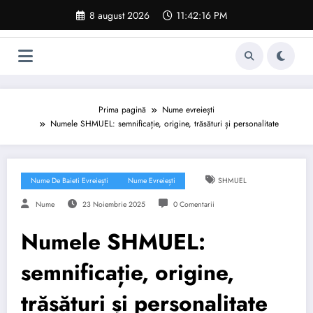
Sari
8 august 2026
11:42:17 PM
la
conținut
Prima pagină
Nume evreiești
Numele SHMUEL: semnificație, origine, trăsături și personalitate
Nume De Baieti Evreiești
Nume Evreiești
SHMUEL
Nume
23 Noiembrie 2025
0 Comentarii
Numele SHMUEL:
semnificație, origine,
trăsături și personalitate