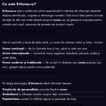
Ce este E-Nume.ro?
E-Nume.ro
este o platformă online specializată în oferirea de informații detaliate
despre semnificația, originea și etimologia numelor. Este locul ideal pentru oricine
dorește să afle mai multe despre propriul
nume
sau să găsească inspirație pentru
numele unui copil, personaj de poveste sau proiect creativ.
O colecție variată de nume
Site-ul cuprinde o bază de date vastă, cu nume din diverse culturi și limbi, inclusiv:
Nume românești
– de la clasicele Ana și Ion, până la cele mai rare.
Nume internaționale
– incluzând nume maghiare, islandeze, persane, arabe și
multe altele.
Nume moderne și tradiționale
– fie că ești în căutarea unui
nume
popular sau
unic, găsești opțiuni pentru orice preferință.
Semnificație și personalitate
Pe lângă etimologie,
E-Nume.ro
oferă informații despre:
Trăsăturile de personalitate
asociate fiecărui
nume
.
Simbolismul
și influența numelui asupra vieții individului.
Popularitatea
numelui în diferite regiuni și perioade de timp.
Un instrument util pentru părinți și curioși