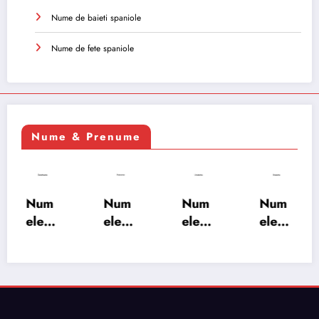
Nume de baieti spaniole
Nume de fete spaniole
Nume & Prenume
Num
Num
Num
Num
ele
ele
ele
ele
XSAY
URV
SRA
SOH
ARS
AKS
OSH
RAB:
A:
HA:
A:
semn
semn
semn
semn
ificați
ificați
ificați
ificați
e,