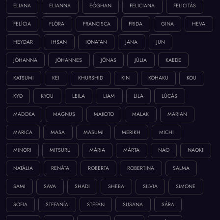
ELIANA
ELIANNA
EÓGHAN
FELICIANA
FELICITÁS
FELÍCIA
FLÓRA
FRANCISCA
FRIDA
GINA
HEVA
HEYDAR
IHSAN
IONATAN
JANA
JUN
JÓHANNA
JÓHANNES
JÓNAS
JÚLIA
KAEDE
KATSUMI
KEI
KHURSHID
KIN
KOHAKU
KOU
KYO
KYOU
LEILA
LIAM
LILA
LÚCÁS
MADOKA
MAGNUS
MAKOTO
MALAK
MARIAN
MARICA
MASA
MASUMI
MERIKH
MICHI
MINORI
MITSURU
MÁRIA
MÁRTA
NAO
NAOKI
NATÁLIA
RENÁTA
ROBERTA
ROBERTINA
SALMA
SAMI
SAVA
SHADI
SHEBA
SILVIA
SIMONE
SOFIA
STEFANÍA
STEFÁN
SUSANA
SÁRA