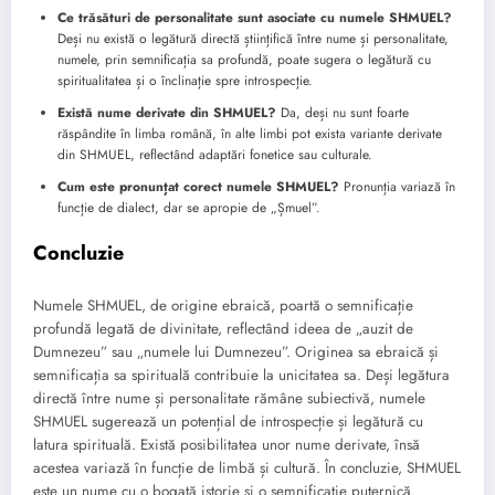
Ce trăsături de personalitate sunt asociate cu numele SHMUEL?
Deși nu există o legătură directă științifică între nume și personalitate,
numele, prin semnificația sa profundă, poate sugera o legătură cu
spiritualitatea și o înclinație spre introspecție.
Există nume derivate din SHMUEL?
Da, deși nu sunt foarte
răspândite în limba română, în alte limbi pot exista variante derivate
din SHMUEL, reflectând adaptări fonetice sau culturale.
Cum este pronunțat corect numele SHMUEL?
Pronunția variază în
funcție de dialect, dar se apropie de „Șmuel”.
Concluzie
Numele SHMUEL, de origine ebraică, poartă o semnificație
profundă legată de divinitate, reflectând ideea de „auzit de
Dumnezeu” sau „numele lui Dumnezeu”. Originea sa ebraică și
semnificația sa spirituală contribuie la unicitatea sa. Deși legătura
directă între nume și personalitate rămâne subiectivă, numele
SHMUEL sugerează un potențial de introspecție și legătură cu
latura spirituală. Există posibilitatea unor nume derivate, însă
acestea variază în funcție de limbă și cultură. În concluzie, SHMUEL
este un nume cu o bogată istorie și o semnificație puternică.