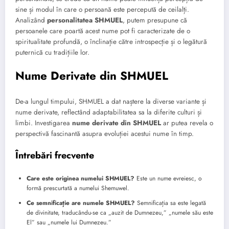
sine și modul în care o persoană este percepută de ceilalți.
Analizând
personalitatea SHMUEL
, putem presupune că
persoanele care poartă acest nume pot fi caracterizate de o
spiritualitate profundă, o înclinație către introspecție și o legătură
puternică cu tradițiile lor.
Nume Derivate din SHMUEL
De-a lungul timpului, SHMUEL a dat naștere la diverse variante și
nume derivate, reflectând adaptabilitatea sa la diferite culturi și
limbi. Investigarea
nume derivate din SHMUEL
ar putea revela o
perspectivă fascinantă asupra evoluției acestui nume în timp.
Întrebări frecvente
Care este originea numelui SHMUEL?
Este un nume evreiesc, o
formă prescurtată a numelui Shemuwel.
Ce semnificație are numele SHMUEL?
Semnificația sa este legată
de divinitate, traducându-se ca „auzit de Dumnezeu,” „numele său este
El” sau „numele lui Dumnezeu.”