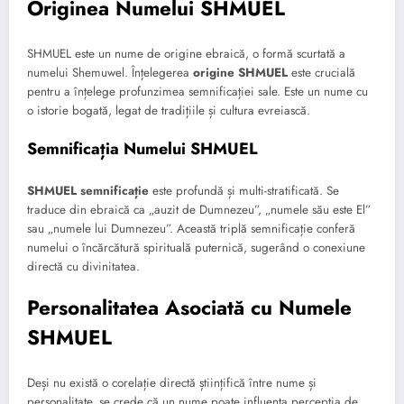
Originea Numelui SHMUEL
SHMUEL este un nume de origine ebraică, o formă scurtată a
numelui Shemuwel. Înțelegerea
origine SHMUEL
este crucială
pentru a înțelege profunzimea semnificației sale. Este un nume cu
o istorie bogată, legat de tradițiile și cultura evreiască.
Semnificația Numelui SHMUEL
SHMUEL semnificație
este profundă și multi-stratificată. Se
traduce din ebraică ca „auzit de Dumnezeu”, „numele său este El”
sau „numele lui Dumnezeu”. Această triplă semnificație conferă
numelui o încărcătură spirituală puternică, sugerând o conexiune
directă cu divinitatea.
Personalitatea Asociată cu Numele
SHMUEL
Deși nu există o corelație directă științifică între nume și
personalitate, se crede că un nume poate influența percepția de