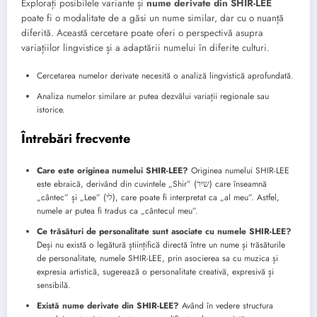
Explorați posibilele variante și
nume derivate din SHIR-LEE
poate fi o modalitate de a găsi un nume similar, dar cu o nuanță
diferită. Această cercetare poate oferi o perspectivă asupra
variațiilor lingvistice și a adaptării numelui în diferite culturi.
Cercetarea numelor derivate necesită o analiză lingvistică aprofundată.
Analiza numelor similare ar putea dezvălui variații regionale sau
istorice.
Întrebări frecvente
Care este originea numelui SHIR-LEE?
Originea numelui SHIR-LEE
este ebraică, derivând din cuvintele „Shir” (שיּר) care înseamnă
„cântec” și „Lee” (לי), care poate fi interpretat ca „al meu”. Astfel,
numele ar putea fi tradus ca „cântecul meu”.
Ce trăsături de personalitate sunt asociate cu numele SHIR-LEE?
Deși nu există o legătură științifică directă între un nume și trăsăturile
de personalitate, numele SHIR-LEE, prin asocierea sa cu muzica și
expresia artistică, sugerează o personalitate creativă, expresivă și
sensibilă.
Există nume derivate din SHIR-LEE?
Având în vedere structura