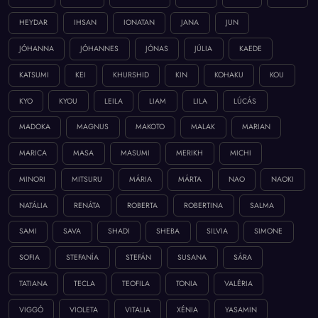
HEYDAR
IHSAN
IONATAN
JANA
JUN
JÓHANNA
JÓHANNES
JÓNAS
JÚLIA
KAEDE
KATSUMI
KEI
KHURSHID
KIN
KOHAKU
KOU
KYO
KYOU
LEILA
LIAM
LILA
LÚCÁS
MADOKA
MAGNUS
MAKOTO
MALAK
MARIAN
MARICA
MASA
MASUMI
MERIKH
MICHI
MINORI
MITSURU
MÁRIA
MÁRTA
NAO
NAOKI
NATÁLIA
RENÁTA
ROBERTA
ROBERTINA
SALMA
SAMI
SAVA
SHADI
SHEBA
SILVIA
SIMONE
SOFIA
STEFANÍA
STEFÁN
SUSANA
SÁRA
TATIANA
TECLA
TEOFILA
TONIA
VALÉRIA
VIGGÓ
VIOLETA
VITALIA
XÉNIA
YASAMIN