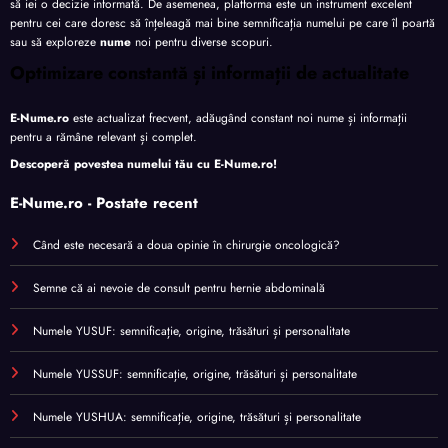
să iei o decizie informată. De asemenea, platforma este un instrument excelent
pentru cei care doresc să înțeleagă mai bine semnificația numelui pe care îl poartă
sau să exploreze
nume
noi pentru diverse scopuri.
Optimizare constantă și informații de actualitate
E-Nume.ro
este actualizat frecvent, adăugând constant noi nume și informații
pentru a rămâne relevant și complet.
Descoperă povestea numelui tău cu
E-Nume.ro
!
E-Nume.ro - Postate recent
Când este necesară a doua opinie în chirurgie oncologică?
Semne că ai nevoie de consult pentru hernie abdominală
Numele YUSUF: semnificație, origine, trăsături și personalitate
Numele YUSSUF: semnificație, origine, trăsături și personalitate
Numele YUSHUA: semnificație, origine, trăsături și personalitate