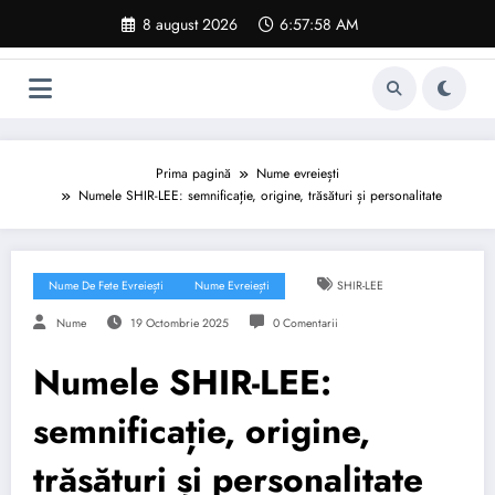
Sari
8 august 2026
6:57:59 AM
la
conținut
Prima pagină
Nume evreiești
Numele SHIR-LEE: semnificație, origine, trăsături și personalitate
Nume De Fete Evreiești
Nume Evreiești
SHIR-LEE
Nume
19 Octombrie 2025
0 Comentarii
Numele SHIR-LEE:
semnificație, origine,
trăsături și personalitate