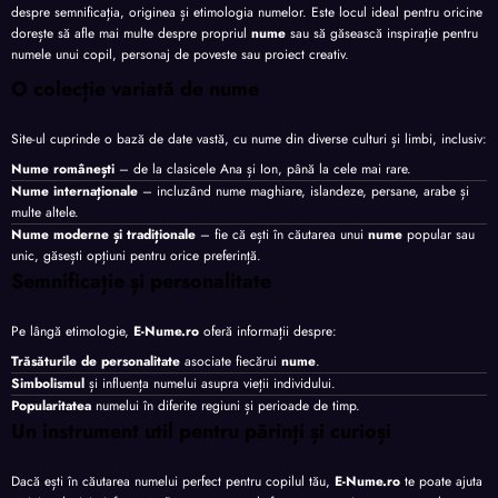
despre semnificația, originea și etimologia numelor. Este locul ideal pentru oricine
dorește să afle mai multe despre propriul
nume
sau să găsească inspirație pentru
numele unui copil, personaj de poveste sau proiect creativ.
O colecție variată de nume
Site-ul cuprinde o bază de date vastă, cu nume din diverse culturi și limbi, inclusiv:
Nume românești
– de la clasicele Ana și Ion, până la cele mai rare.
Nume internaționale
– incluzând nume maghiare, islandeze, persane, arabe și
multe altele.
Nume moderne și tradiționale
– fie că ești în căutarea unui
nume
popular sau
unic, găsești opțiuni pentru orice preferință.
Semnificație și personalitate
Pe lângă etimologie,
E-Nume.ro
oferă informații despre:
Trăsăturile de personalitate
asociate fiecărui
nume
.
Simbolismul
și influența numelui asupra vieții individului.
Popularitatea
numelui în diferite regiuni și perioade de timp.
Un instrument util pentru părinți și curioși
Dacă ești în căutarea numelui perfect pentru copilul tău,
E-Nume.ro
te poate ajuta