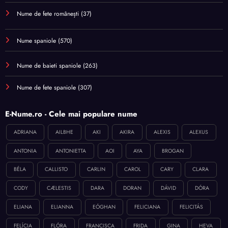
Nume de fete românești
(37)
Nume spaniole
(570)
Nume de baieti spaniole
(263)
Nume de fete spaniole
(307)
E-Nume.ro - Cele mai populare nume
ADRIANA
AILBHE
AKI
AKIRA
ALEXIS
ALEXUS
ANTONIA
ANTONIETTA
AOI
AYA
BROGAN
BÉLA
CALLISTO
CARLIN
CAROL
CARY
CLARA
CODY
CÆLESTIS
DARA
DORAN
DÁVID
DÓRA
ELIANA
ELIANNA
EÓGHAN
FELICIANA
FELICITÁS
FELÍCIA
FLÓRA
FRANCISCA
FRIDA
GINA
HEVA