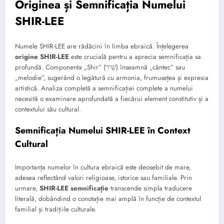
Originea și Semnificația Numelui
SHIR-LEE
Numele SHIR-LEE are rădăcini în limba ebraică. Înțelegerea
origine SHIR-LEE
este crucială pentru a aprecia semnificația sa
profundă. Componenta „Shir” (שִׁיר) înseamnă „cântec” sau
„melodie”, sugerând o legătură cu armonia, frumusețea și expresia
artistică. Analiza completă a semnificației complete a numelui
necesită o examinare aprofundată a fiecărui element constitutiv și a
contextului său cultural.
Semnificația Numelui SHIR-LEE în Context
Cultural
Importanța numelor în cultura ebraică este deosebit de mare,
adesea reflectând valori religioase, istorice sau familiale. Prin
urmare,
SHIR-LEE semnificație
transcende simpla traducere
literală, dobândind o conotație mai amplă în funcție de contextul
familial și tradițiile culturale.