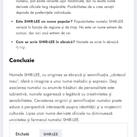
numelui, pot exista variante ușor modificate, dar nu există nume
derivate oficiale larg răspândite. Posibilitatea de a crea variații
depinde de preferințele individuale.
Este SHIR-LEE un nume popular?
Popularitatea numelui SHIR-LEE
variază în funcție de regiune și de timp. Nu este un nume extrem de
comun, dar nici unul extrem de rar.
Cum se scrie SHIR-LEE în ebraică?
Numele se scrie în ebraică
שִׁיר-לִי.
Concluzie
Numele SHIR-LEE, cu originea sa ebraică și semnificația „cântecul
meu”, oferă o imagine a unui nume melodic și expresiv. Deși
asocierea numelui cu anumite trăsături de personalitate este
subiectivă, numele sugerează o legătură cu creativitatea și
sensibilitatea. Cercetarea originii și semnificației numelui poate
aduce o perspectivă interesantă asupra identității și a moștenirii
culturale. Lipsa unor nume derivate oficiale nu diminuează
unicitatea și farmecul numelui SHIR-LEE.
Etichetă
SHIR-LEE