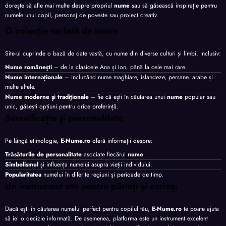
dorește să afle mai multe despre propriul
nume
sau să găsească inspirație pentru
numele unui copil, personaj de poveste sau proiect creativ.
O colecție variată de nume
Site-ul cuprinde o bază de date vastă, cu nume din diverse culturi și limbi, inclusiv:
Nume românești
– de la clasicele Ana și Ion, până la cele mai rare.
Nume internaționale
– incluzând nume maghiare, islandeze, persane, arabe și
multe altele.
Nume moderne și tradiționale
– fie că ești în căutarea unui
nume
popular sau
unic, găsești opțiuni pentru orice preferință.
Semnificație și personalitate
Pe lângă etimologie,
E-Nume.ro
oferă informații despre:
Trăsăturile de personalitate
asociate fiecărui
nume
.
Simbolismul
și influența numelui asupra vieții individului.
Popularitatea
numelui în diferite regiuni și perioade de timp.
Un instrument util pentru părinți și curioși
Dacă ești în căutarea numelui perfect pentru copilul tău,
E-Nume.ro
te poate ajuta
să iei o decizie informată. De asemenea, platforma este un instrument excelent