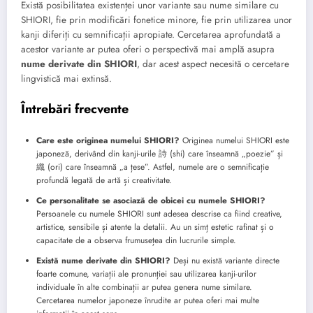
Există posibilitatea existenței unor variante sau nume similare cu
SHIORI, fie prin modificări fonetice minore, fie prin utilizarea unor
kanji diferiți cu semnificații apropiate. Cercetarea aprofundată a
acestor variante ar putea oferi o perspectivă mai amplă asupra
nume derivate din SHIORI
, dar acest aspect necesită o cercetare
lingvistică mai extinsă.
Întrebări frecvente
Care este originea numelui SHIORI?
Originea numelui SHIORI este
japoneză, derivând din kanji-urile 詩 (shi) care înseamnă „poezie” și
織 (ori) care înseamnă „a țese”. Astfel, numele are o semnificație
profundă legată de artă și creativitate.
Ce personalitate se asociază de obicei cu numele SHIORI?
Persoanele cu numele SHIORI sunt adesea descrise ca fiind creative,
artistice, sensibile și atente la detalii. Au un simț estetic rafinat și o
capacitate de a observa frumusețea din lucrurile simple.
Există nume derivate din SHIORI?
Deși nu există variante directe
foarte comune, variații ale pronunției sau utilizarea kanji-urilor
individuale în alte combinații ar putea genera nume similare.
Cercetarea numelor japoneze înrudite ar putea oferi mai multe