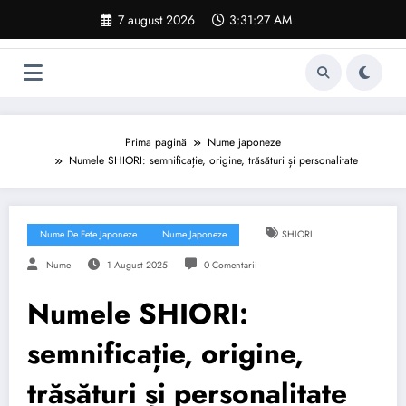
Sari
7 august 2026
3:31:28 AM
la
conținut
Prima pagină
Nume japoneze
Numele SHIORI: semnificație, origine, trăsături și personalitate
Nume De Fete Japoneze
Nume Japoneze
SHIORI
Nume
1 August 2025
0 Comentarii
Numele SHIORI:
semnificație, origine,
trăsături și personalitate