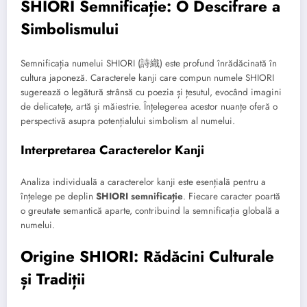
SHIORI Semnificație: O Descifrare a
Simbolismului
Semnificația numelui SHIORI (詩織) este profund înrădăcinată în
cultura japoneză. Caracterele kanji care compun numele SHIORI
sugerează o legătură strânsă cu poezia și țesutul, evocând imagini
de delicatețe, artă și măiestrie. Înțelegerea acestor nuanțe oferă o
perspectivă asupra potențialului simbolism al numelui.
Interpretarea Caracterelor Kanji
Analiza individuală a caracterelor kanji este esențială pentru a
înțelege pe deplin
SHIORI semnificație
. Fiecare caracter poartă
o greutate semantică aparte, contribuind la semnificația globală a
numelui.
Origine SHIORI: Rădăcini Culturale
și Tradiții