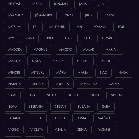
HEYDAR
IHSAN
IONATAN
JANA
JUN
JÓHANNA
JÓHANNES
JÓNAS
JÚLIA
KAEDE
KATSUMI
KEI
KHURSHID
KIN
KOHAKU
KOU
KYO
KYOU
LEILA
LIAM
LILA
LÚCÁS
MADOKA
MAGNUS
MAKOTO
MALAK
MARIAN
MARICA
MASA
MASUMI
MERIKH
MICHI
MINORI
MITSURU
MÁRIA
MÁRTA
NAO
NAOKI
NATÁLIA
RENÁTA
ROBERTA
ROBERTINA
SALMA
SAMI
SAVA
SHADI
SHEBA
SILVIA
SIMONE
SOFIA
STEFANÍA
STEFÁN
SUSANA
SÁRA
TATIANA
TECLA
TEOFILA
TONIA
VALÉRIA
VIGGÓ
VIOLETA
VITALIA
XÉNIA
YASAMIN