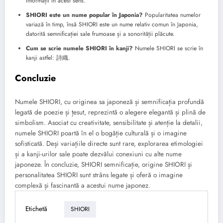
informații în acest sens.
SHIORI este un nume popular în Japonia?
Popularitatea numelor
variază în timp, însă SHIORI este un nume relativ comun în Japonia,
datorită semnificației sale frumoase și a sonorității plăcute.
Cum se scrie numele SHIORI în kanji?
Numele SHIORI se scrie în
kanji astfel: 詩織.
Concluzie
Numele SHIORI, cu originea sa japoneză și semnificația profundă
legată de poezie și țesut, reprezintă o alegere elegantă și plină de
simbolism. Asociat cu creativitate, sensibilitate și atenție la detalii,
numele SHIORI poartă în el o bogăție culturală și o imagine
sofisticată. Deși variațiile directe sunt rare, explorarea etimologiei
și a kanji-urilor sale poate dezvălui conexiuni cu alte nume
japoneze. În concluzie, SHIORI semnificație, origine SHIORI și
personalitatea SHIORI sunt strâns legate și oferă o imagine
complexă și fascinantă a acestui nume japonez.
Etichetă
SHIORI