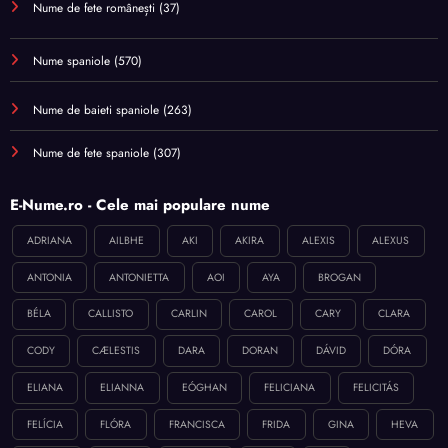
Nume de fete românești
(37)
Nume spaniole
(570)
Nume de baieti spaniole
(263)
Nume de fete spaniole
(307)
E-Nume.ro - Cele mai populare nume
ADRIANA
AILBHE
AKI
AKIRA
ALEXIS
ALEXUS
ANTONIA
ANTONIETTA
AOI
AYA
BROGAN
BÉLA
CALLISTO
CARLIN
CAROL
CARY
CLARA
CODY
CÆLESTIS
DARA
DORAN
DÁVID
DÓRA
ELIANA
ELIANNA
EÓGHAN
FELICIANA
FELICITÁS
FELÍCIA
FLÓRA
FRANCISCA
FRIDA
GINA
HEVA