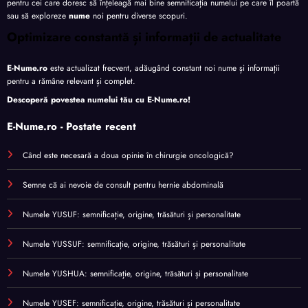
pentru cei care doresc să înțeleagă mai bine semnificația numelui pe care îl poartă
sau să exploreze
nume
noi pentru diverse scopuri.
Optimizare constantă și informații de actualitate
E-Nume.ro
este actualizat frecvent, adăugând constant noi nume și informații
pentru a rămâne relevant și complet.
Descoperă povestea numelui tău cu
E-Nume.ro
!
E-Nume.ro - Postate recent
Când este necesară a doua opinie în chirurgie oncologică?
Semne că ai nevoie de consult pentru hernie abdominală
Numele YUSUF: semnificație, origine, trăsături și personalitate
Numele YUSSUF: semnificație, origine, trăsături și personalitate
Numele YUSHUA: semnificație, origine, trăsături și personalitate
Numele YUSEF: semnificație, origine, trăsături și personalitate