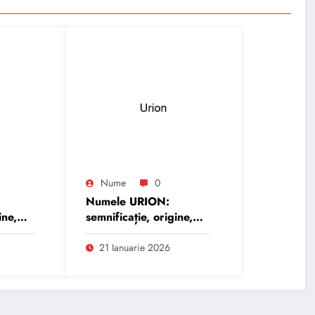
Nume
0
Numele URION:
ine,
semnificație, origine,
trăsături și
personalitate
21 Ianuarie 2026