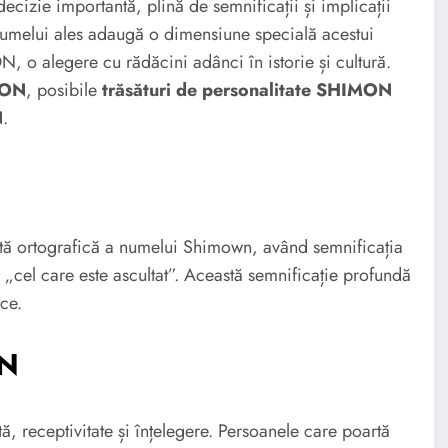
cizie importantă, plină de semnificații și implicații
i numelui ales adaugă o dimensiune specială acestui
 o alegere cu rădăcini adânci în istorie și cultură.
MON
, posibile
trăsături de personalitate SHIMON
N
.
ă ortografică a numelui Shimown, având semnificația
u „cel care este ascultat”. Această semnificație profundă
oce.
ON
ă, receptivitate și înțelegere. Persoanele care poartă