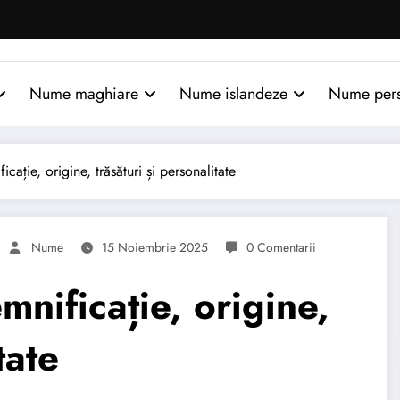
Nume maghiare
Nume islandeze
Nume per
ție, origine, trăsături și personalitate
Nume
15 Noiembrie 2025
0 Comentarii
ificație, origine,
tate