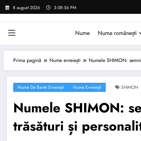
Sari
8 august 2026
3:08:57 PM
la
conținut
Nume
Nume românești
Prima pagină
Nume evreiești
Numele SHIMON: semnifica
Nume De Baieti Evreiești
Nume Evreiești
SHIMON
Numele SHIMON: semn
trăsături și personali