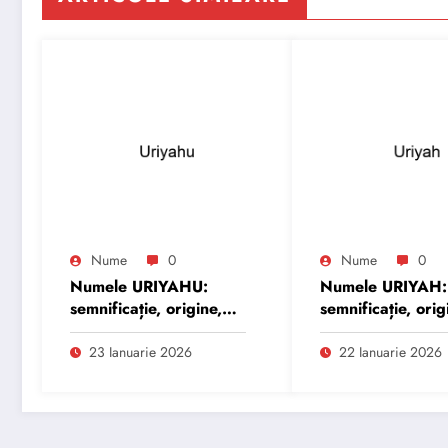
Nume
0
Nume
0
Numele URIYAHU:
Numele URIYAH:
semnificație, origine,
semnificație, orig
trăsături și
trăsături și
personalitate
personalitate
23 Ianuarie 2026
22 Ianuarie 2026