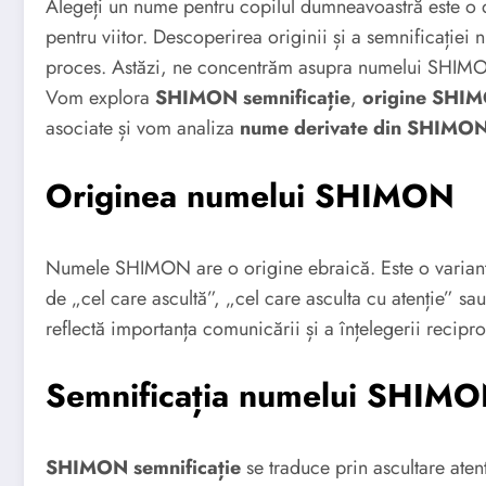
Alegeți un nume pentru copilul dumneavoastră este o de
pentru viitor. Descoperirea originii și a semnificație
proces. Astăzi, ne concentrăm asupra numelui SHIMON,
Vom explora
SHIMON semnificație
,
origine SHI
asociate și vom analiza
nume derivate din SHIMO
Originea numelui SHIMON
Numele SHIMON are o origine ebraică. Este o variant
de „cel care ascultă”, „cel care asculta cu atenție” sa
reflectă importanța comunicării și a înțelegerii recipr
Semnificația numelui SHIM
SHIMON semnificație
se traduce prin ascultare atent