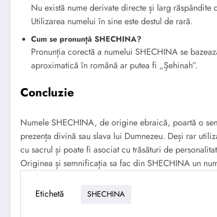
Nu există nume derivate directe și larg răspândite
Utilizarea numelui în sine este destul de rară.
Cum se pronunță SHECHINA?
Pronunția corectă a numelui SHECHINA se bazează pe pronunția
aproximatică în română ar putea fi „Șehinah”.
Concluzie
Numele SHECHINA, de origine ebraică, poartă o semnif
prezența divină sau slava lui Dumnezeu. Deși rar util
cu sacrul și poate fi asociat cu trăsături de personalit
Originea și semnificația sa fac din SHECHINA un nume
Etichetă
SHECHINA