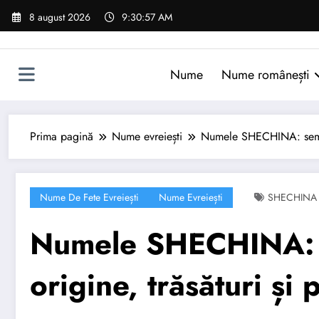
Sari
8 august 2026
9:30:58 AM
la
conținut
Nume
Nume românești
Prima pagină
Nume evreiești
Numele SHECHINA: semnifi
Nume De Fete Evreiești
Nume Evreiești
SHECHINA
Numele SHECHINA: s
origine, trăsături și 