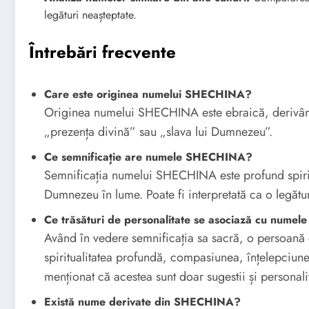
legături neașteptate.
Întrebări frecvente
Care este originea numelui SHECHINA?
Originea numelui SHECHINA este ebraică, derivând din cuvântul שׁכִינָה (Shekina
„prezența divină” sau „slava lui Dumnezeu”.
Ce semnificație are numele SHECHINA?
Semnificația numelui SHECHINA este profund spirit
Dumnezeu în lume. Poate fi interpretată ca o legătur
Ce trăsături de personalitate se asociază cu num
Având în vedere semnificația sa sacră, o persoană 
spiritualitatea profundă, compasiunea, înțelepciune
menționat că acestea sunt doar sugestii și personal
Există nume derivate din SHECHINA?