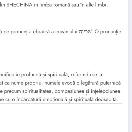
 din SHECHINA în limba română sau în alte limbi.
 ebraică a cuvântului שׁכִינָה. O pronunție
icație profundă și spirituală, referindu-se la
izat ca nume propriu, numele evocă o legătură puternică
ate precum spiritualitatea, compasiunea și înțelepciunea.
 cu o încărcătură emoțională și spirituală deosebită.