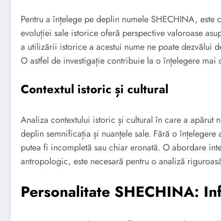
Pentru a înțelege pe deplin numele SHECHINA, este cru
evoluției sale istorice oferă perspective valoroase asup
a utilizării istorice a acestui nume ne poate dezvălui de
O astfel de investigație contribuie la o înțelegere ma
Contextul istoric și cultural
Analiza contextului istoric și cultural în care a apăr
deplin semnificația și nuanțele sale. Fără o înțelegere
putea fi incompletă sau chiar eronată. O abordare inter
antropologic, este necesară pentru o analiză riguroas
Personalitate SHECHINA: Inf