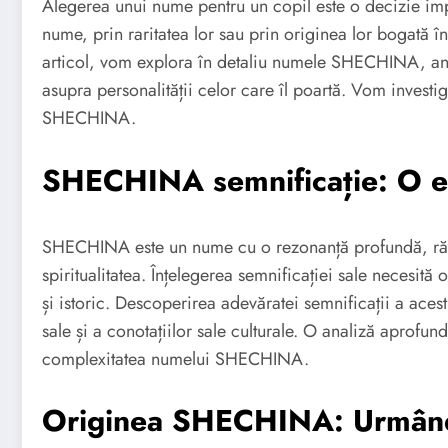
Alegerea unui nume pentru un copil este o decizie imp
nume, prin raritatea lor sau prin originea lor bogată în 
articol, vom explora în detaliu numele SHECHINA, anal
asupra personalității celor care îl poartă. Vom inves
SHECHINA.
SHECHINA semnificație: O ex
SHECHINA este un nume cu o rezonanță profundă, rădăci
spiritualitatea. Înțelegerea semnificației sale necesită 
și istoric. Descoperirea adevăratei semnificații a ace
sale și a conotațiilor sale culturale. O analiză aprofun
complexitatea numelui SHECHINA.
Originea SHECHINA: Urmând f