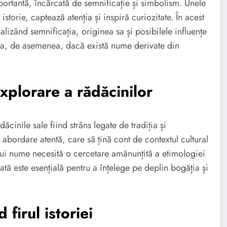
ortantă, încărcată de semnificație și simbolism. Unele
istorie, captează atenția și inspiră curiozitate. În acest
izând semnificația, originea sa și posibilele influențe
tiga, de asemenea, dacă există nume derivate din
plorare a rădăcinilor
nile sale fiind strâns legate de tradiția și
o abordare atentă, care să țină cont de contextul cultural
stui nume necesită o cercetare amănunțită a etimologiei
dată este esențială pentru a înțelege pe deplin bogăția și
irul istoriei