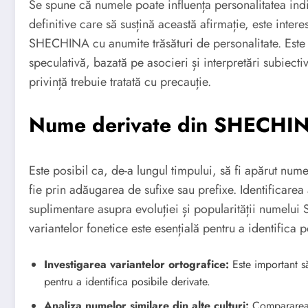
Se spune că numele poate influența personalitatea indivi
definitive care să susțină această afirmație, este inter
SHECHINA cu anumite trăsături de personalitate. Este 
speculativă, bazată pe asocieri și interpretări subiect
privință trebuie tratată cu precauție.
Nume derivate din SHECHINA:
Este posibil ca, de-a lungul timpului, să fi apărut nu
fie prin adăugarea de sufixe sau prefixe. Identificarea
suplimentare asupra evoluției și popularității numel
variantelor fonetice este esențială pentru a identifica 
Investigarea variantelor ortografice:
Este important s
pentru a identifica posibile derivate.
Analiza numelor similare din alte culturi:
Compararea c