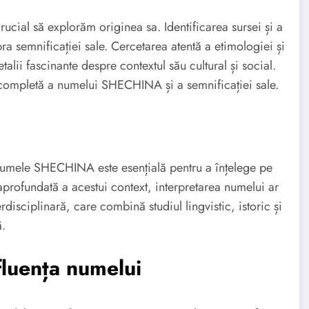
cial să explorăm originea sa. Identificarea sursei și a
ra semnificației sale. Cercetarea atentă a etimologiei și
talii fascinante despre contextul său cultural și social.
i completă a numelui SHECHINA și a semnificației sale.
ut numele SHECHINA este esențială pentru a înțelege pe
 aprofundată a acestui context, interpretarea numelui ar
disciplinară, care combină studiul lingvistic, istoric și
ă.
luența numelui