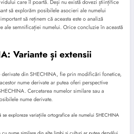
dului care îl poartă. Deși nu există dovezi științifice
esant să explorăm posibilele asocieri ale numelui
important să reținem că aceasta este o analiză
ive ale semnificației numelui. Orice concluzie în această
 Variante și extensii
me derivate din SHECHINA, fie prin modificări fonetice,
 acestor nume derivate ar putea oferi perspective
ui SHECHINA. Cercetarea numelor similare sau a
posibilele nume derivate.
ă se exploreze variațiile ortografice ale numelui SHECHINA
u nume similare din alte limbi și culturi ar putea dezvălui