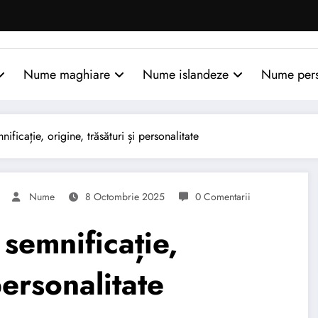
Nume maghiare
Nume islandeze
Nume per
cație, origine, trăsături și personalitate
Nume
8 Octombrie 2025
0 Comentarii
emnificație,
personalitate