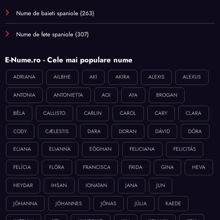
Nume de baieti spaniole
(263)
Nume de fete spaniole
(307)
E-Nume.ro - Cele mai populare nume
ADRIANA
AILBHE
AKI
AKIRA
ALEXIS
ALEXUS
ANTONIA
ANTONIETTA
AOI
AYA
BROGAN
BÉLA
CALLISTO
CARLIN
CAROL
CARY
CLARA
CODY
CÆLESTIS
DARA
DORAN
DÁVID
DÓRA
ELIANA
ELIANNA
EÓGHAN
FELICIANA
FELICITÁS
FELÍCIA
FLÓRA
FRANCISCA
FRIDA
GINA
HEVA
HEYDAR
IHSAN
IONATAN
JANA
JUN
JÓHANNA
JÓHANNES
JÓNAS
JÚLIA
KAEDE