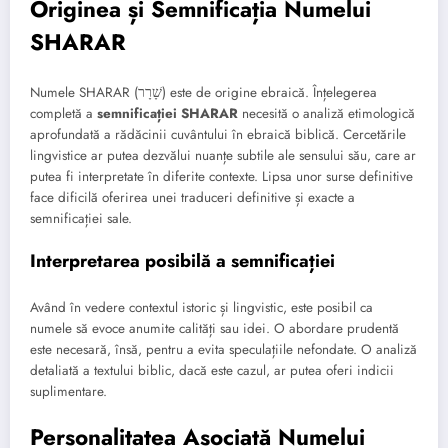
Originea și Semnificația Numelui
SHARAR
Numele SHARAR (שָׁרָר) este de origine ebraică. Înțelegerea
completă a
semnificației SHARAR
necesită o analiză etimologică
aprofundată a rădăcinii cuvântului în ebraică biblică. Cercetările
lingvistice ar putea dezvălui nuanțe subtile ale sensului său, care ar
putea fi interpretate în diferite contexte. Lipsa unor surse definitive
face dificilă oferirea unei traduceri definitive și exacte a
semnificației sale.
Interpretarea posibilă a semnificației
Având în vedere contextul istoric și lingvistic, este posibil ca
numele să evoce anumite calități sau idei. O abordare prudentă
este necesară, însă, pentru a evita speculațiile nefondate. O analiză
detaliată a textului biblic, dacă este cazul, ar putea oferi indicii
suplimentare.
Personalitatea Asociată Numelui