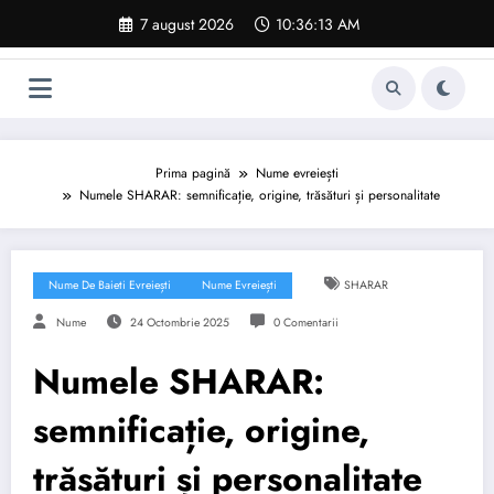
Sari
7 august 2026
10:36:14 AM
la
conținut
Prima pagină
Nume evreiești
Numele SHARAR: semnificație, origine, trăsături și personalitate
Nume De Baieti Evreiești
Nume Evreiești
SHARAR
Nume
24 Octombrie 2025
0 Comentarii
Numele SHARAR:
semnificație, origine,
trăsături și personalitate