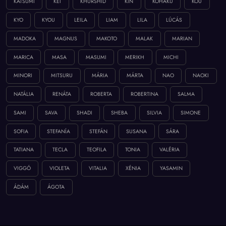
KATSUMI
KEI
KHURSHID
KIN
KOHAKU
KOU
KYO
KYOU
LEILA
LIAM
LILA
LÚCÁS
MADOKA
MAGNUS
MAKOTO
MALAK
MARIAN
MARICA
MASA
MASUMI
MERIKH
MICHI
MINORI
MITSURU
MÁRIA
MÁRTA
NAO
NAOKI
NATÁLIA
RENÁTA
ROBERTA
ROBERTINA
SALMA
SAMI
SAVA
SHADI
SHEBA
SILVIA
SIMONE
SOFIA
STEFANÍA
STEFÁN
SUSANA
SÁRA
TATIANA
TECLA
TEOFILA
TONIA
VALÉRIA
VIGGÓ
VIOLETA
VITALIA
XÉNIA
YASAMIN
ÁDÁM
ÁGOTA