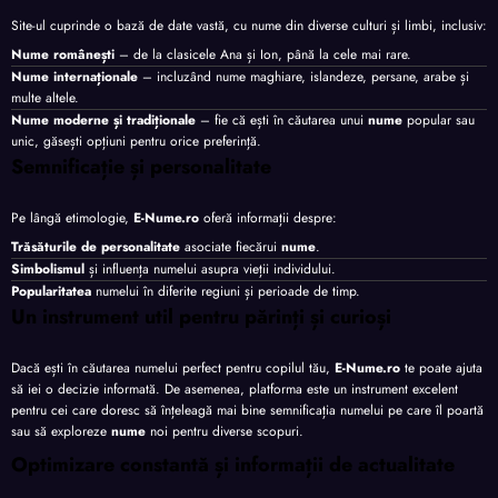
Site-ul cuprinde o bază de date vastă, cu nume din diverse culturi și limbi, inclusiv:
Nume românești
– de la clasicele Ana și Ion, până la cele mai rare.
Nume internaționale
– incluzând nume maghiare, islandeze, persane, arabe și
multe altele.
Nume moderne și tradiționale
– fie că ești în căutarea unui
nume
popular sau
unic, găsești opțiuni pentru orice preferință.
Semnificație și personalitate
Pe lângă etimologie,
E-Nume.ro
oferă informații despre:
Trăsăturile de personalitate
asociate fiecărui
nume
.
Simbolismul
și influența numelui asupra vieții individului.
Popularitatea
numelui în diferite regiuni și perioade de timp.
Un instrument util pentru părinți și curioși
Dacă ești în căutarea numelui perfect pentru copilul tău,
E-Nume.ro
te poate ajuta
să iei o decizie informată. De asemenea, platforma este un instrument excelent
pentru cei care doresc să înțeleagă mai bine semnificația numelui pe care îl poartă
sau să exploreze
nume
noi pentru diverse scopuri.
Optimizare constantă și informații de actualitate