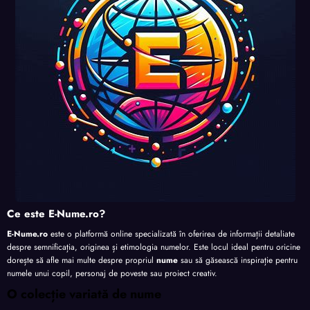
nalita
nalita
nalita
te
te
te
te
Ce este E-Nume.ro?
E-Nume.ro
este o platformă online specializată în oferirea de informații detaliate
despre semnificația, originea și etimologia numelor. Este locul ideal pentru oricine
dorește să afle mai multe despre propriul
nume
sau să găsească inspirație pentru
numele unui copil, personaj de poveste sau proiect creativ.
O colecție variată de nume