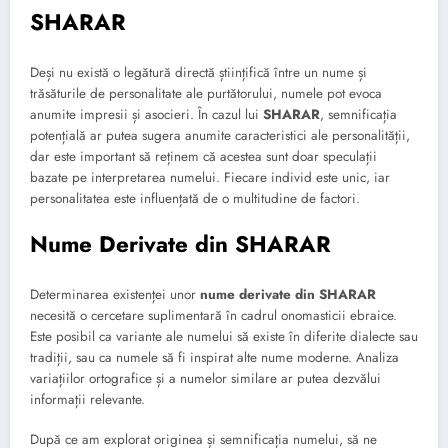
SHARAR
Deși nu există o legătură directă științifică între un nume și
trăsăturile de personalitate ale purtătorului, numele pot evoca
anumite impresii și asocieri. În cazul lui
SHARAR
, semnificația
potențială ar putea sugera anumite caracteristici ale personalității,
dar este important să reținem că acestea sunt doar speculații
bazate pe interpretarea numelui. Fiecare individ este unic, iar
personalitatea este influențată de o multitudine de factori.
Nume Derivate din SHARAR
Determinarea existenței unor
nume derivate din SHARAR
necesită o cercetare suplimentară în cadrul onomasticii ebraice.
Este posibil ca variante ale numelui să existe în diferite dialecte sau
tradiții, sau ca numele să fi inspirat alte nume moderne. Analiza
variațiilor ortografice și a numelor similare ar putea dezvălui
informații relevante.
După ce am explorat originea și semnificația numelui, să ne