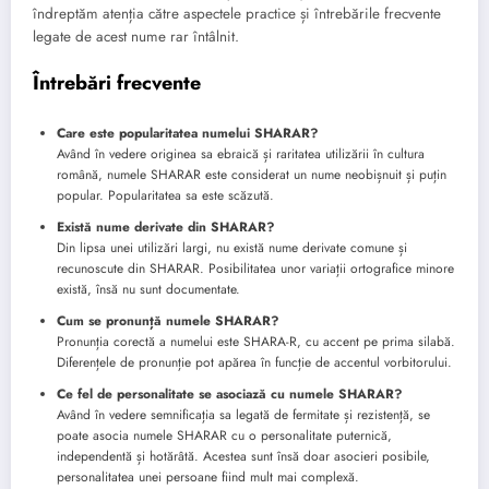
îndreptăm atenția către aspectele practice și întrebările frecvente
legate de acest nume rar întâlnit.
Întrebări frecvente
Care este popularitatea numelui SHARAR?
Având în vedere originea sa ebraică și raritatea utilizării în cultura
română, numele SHARAR este considerat un nume neobișnuit și puțin
popular. Popularitatea sa este scăzută.
Există nume derivate din SHARAR?
Din lipsa unei utilizări largi, nu există nume derivate comune și
recunoscute din SHARAR. Posibilitatea unor variații ortografice minore
există, însă nu sunt documentate.
Cum se pronunță numele SHARAR?
Pronunția corectă a numelui este SHARA-R, cu accent pe prima silabă.
Diferențele de pronunție pot apărea în funcție de accentul vorbitorului.
Ce fel de personalitate se asociază cu numele SHARAR?
Având în vedere semnificația sa legată de fermitate și rezistență, se
poate asocia numele SHARAR cu o personalitate puternică,
independentă și hotărâtă. Acestea sunt însă doar asocieri posibile,
personalitatea unei persoane fiind mult mai complexă.