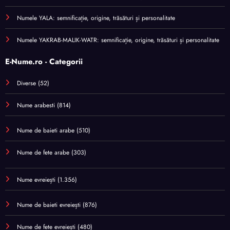
Numele YALA: semnificație, origine, trăsături și personalitate
Numele YAKRAB-MALIK-WATR: semnificație, origine, trăsături și personalitate
E-Nume.ro - Categorii
Diverse
(52)
Nume arabesti
(814)
Nume de baieti arabe
(510)
Nume de fete arabe
(303)
Nume evreiești
(1.356)
Nume de baieti evreiești
(876)
Nume de fete evreiești
(480)