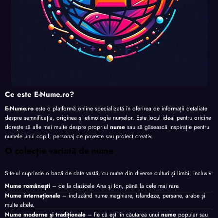
Ce este E-Nume.ro?
E-Nume.ro
este o platformă online specializată în oferirea de informații detaliate
despre semnificația, originea și etimologia numelor. Este locul ideal pentru oricine
dorește să afle mai multe despre propriul
nume
sau să găsească inspirație pentru
numele unui copil, personaj de poveste sau proiect creativ.
O colecție variată de nume
Site-ul cuprinde o bază de date vastă, cu nume din diverse culturi și limbi, inclusiv:
Nume românești
– de la clasicele Ana și Ion, până la cele mai rare.
Nume internaționale
– incluzând nume maghiare, islandeze, persane, arabe și
multe altele.
Nume moderne și tradiționale
– fie că ești în căutarea unui
nume
popular sau