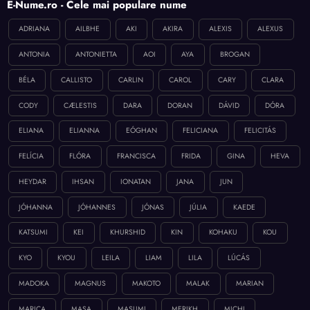
E-Nume.ro - Cele mai populare nume
ADRIANA
AILBHE
AKI
AKIRA
ALEXIS
ALEXUS
ANTONIA
ANTONIETTA
AOI
AYA
BROGAN
BÉLA
CALLISTO
CARLIN
CAROL
CARY
CLARA
CODY
CÆLESTIS
DARA
DORAN
DÁVID
DÓRA
ELIANA
ELIANNA
EÓGHAN
FELICIANA
FELICITÁS
FELÍCIA
FLÓRA
FRANCISCA
FRIDA
GINA
HEVA
HEYDAR
IHSAN
IONATAN
JANA
JUN
JÓHANNA
JÓHANNES
JÓNAS
JÚLIA
KAEDE
KATSUMI
KEI
KHURSHID
KIN
KOHAKU
KOU
KYO
KYOU
LEILA
LIAM
LILA
LÚCÁS
MADOKA
MAGNUS
MAKOTO
MALAK
MARIAN
MARICA
MASA
MASUMI
MERIKH
MICHI