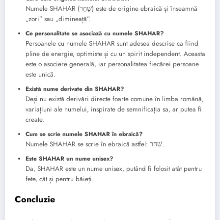
Numele SHAHAR (שַׁחַר) este de origine ebraică și înseamnă
„zori” sau „dimineață”.
Ce personalitate se asociază cu numele SHAHAR?
Persoanele cu numele SHAHAR sunt adesea descrise ca fiind
pline de energie, optimiste și cu un spirit independent. Aceasta
este o asociere generală, iar personalitatea fiecărei persoane
este unică.
Există nume derivate din SHAHAR?
Deși nu există derivări directe foarte comune în limba română,
variațiuni ale numelui, inspirate de semnificația sa, ar putea fi
create.
Cum se scrie numele SHAHAR în ebraică?
Numele SHAHAR se scrie în ebraică astfel: שַׁחַר.
Este SHAHAR un nume unisex?
Da, SHAHAR este un nume unisex, putând fi folosit atât pentru
fete, cât și pentru băieți.
Concluzie