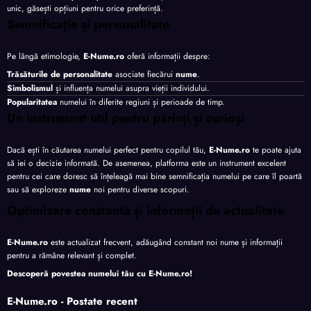
unic, găsești opțiuni pentru orice preferință.
Semnificație și personalitate
Pe lângă etimologie,
E-Nume.ro
oferă informații despre:
Trăsăturile de personalitate
asociate fiecărui
nume
.
Simbolismul
și influența numelui asupra vieții individului.
Popularitatea
numelui în diferite regiuni și perioade de timp.
Un instrument util pentru părinți și curioși
Dacă ești în căutarea numelui perfect pentru copilul tău,
E-Nume.ro
te poate ajuta
să iei o decizie informată. De asemenea, platforma este un instrument excelent
pentru cei care doresc să înțeleagă mai bine semnificația numelui pe care îl poartă
sau să exploreze
nume
noi pentru diverse scopuri.
Optimizare constantă și informații de actualitate
E-Nume.ro
este actualizat frecvent, adăugând constant noi nume și informații
pentru a rămâne relevant și complet.
Descoperă povestea numelui tău cu
E-Nume.ro
!
E-Nume.ro - Postate recent