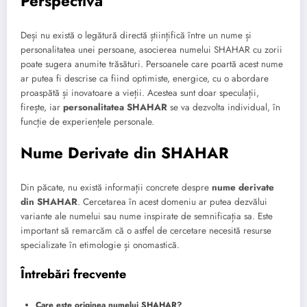
Perspectivă
Deși nu există o legătură directă științifică între un nume și
personalitatea unei persoane, asocierea numelui SHAHAR cu zorii
poate sugera anumite trăsături. Persoanele care poartă acest nume
ar putea fi descrise ca fiind optimiste, energice, cu o abordare
proaspătă și inovatoare a vieții. Acestea sunt doar speculații,
firește, iar
personalitatea SHAHAR
se va dezvolta individual, în
funcție de experiențele personale.
Nume Derivate din SHAHAR
Din păcate, nu există informații concrete despre
nume derivate
din SHAHAR
. Cercetarea în acest domeniu ar putea dezvălui
variante ale numelui sau nume inspirate de semnificația sa. Este
important să remarcăm că o astfel de cercetare necesită resurse
specializate în etimologie și onomastică.
Întrebări frecvente
Care este originea numelui SHAHAR?