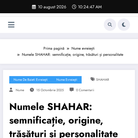
Sari
10 august 2026
10:24:48 AM
la
conținut
Prima pagină
Nume evreiești
Numele SHAHAR: semnificație, origine, trăsături și personalitate
Nume De Baieti Evreiești
Nume Evreiești
SHAHAR
Nume
15 Octombrie 2025
0 Comentarii
Numele SHAHAR:
semnificație, origine,
trăsături și personalitate