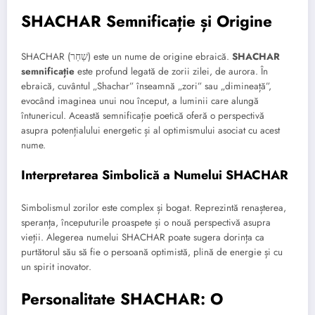
SHACHAR Semnificație și Origine
SHACHAR (שַׁחַר) este un nume de origine ebraică.
SHACHAR
semnificație
este profund legată de zorii zilei, de aurora. În
ebraică, cuvântul „Shachar” înseamnă „zori” sau „dimineață”,
evocând imaginea unui nou început, a luminii care alungă
întunericul. Această semnificație poetică oferă o perspectivă
asupra potențialului energetic și al optimismului asociat cu acest
nume.
Interpretarea Simbolică a Numelui SHACHAR
Simbolismul zorilor este complex și bogat. Reprezintă renașterea,
speranța, începuturile proaspete și o nouă perspectivă asupra
vieții. Alegerea numelui SHACHAR poate sugera dorința ca
purtătorul său să fie o persoană optimistă, plină de energie și cu
un spirit inovator.
Personalitate SHACHAR: O