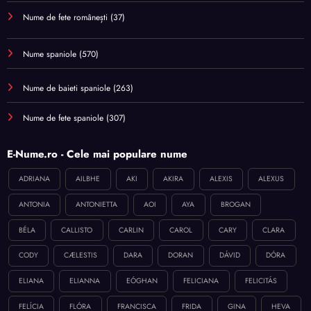
Nume de fete românești
(37)
Nume spaniole
(570)
Nume de baieti spaniole
(263)
Nume de fete spaniole
(307)
E-Nume.ro - Cele mai populare nume
ADRIANA
AILBHE
AKI
AKIRA
ALEXIS
ALEXUS
ANTONIA
ANTONIETTA
AOI
AYA
BROGAN
BÉLA
CALLISTO
CARLIN
CAROL
CARY
CLARA
CODY
CÆLESTIS
DARA
DORAN
DÁVID
DÓRA
ELIANA
ELIANNA
EÓGHAN
FELICIANA
FELICITÁS
FELÍCIA
FLÓRA
FRANCISCA
FRIDA
GINA
HEVA