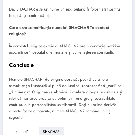
Da, SHACHAR este un nume unisex, putând fi folosit atât pentru
fete, cât și pentru băieți.
Care este semnificația numelui SHACHAR în context
religios?
În contextul religios evreiesc, SHACHAR are o conotație pozitivă,
asociată cu începutul unei noi zile și cu renașterea spirituală.
Concluzie
Numele SHACHAR, de origine ebraică, poartă cu sine o
semnificație frumoasă și plină de lumină, reprezentând „zori” sau
„dimineață”. Originea sa ebraică îi conferă o bogăție culturală și
istorică, iar asocierea sa cu optimism, energie și sociabilitate
contribuie la personalitatea sa vibrantă. Deși nu există derivări
directe foarte cunoscute, numele SHACHAR rămâne unic și
sugestiv.
Etichetă
SHACHAR