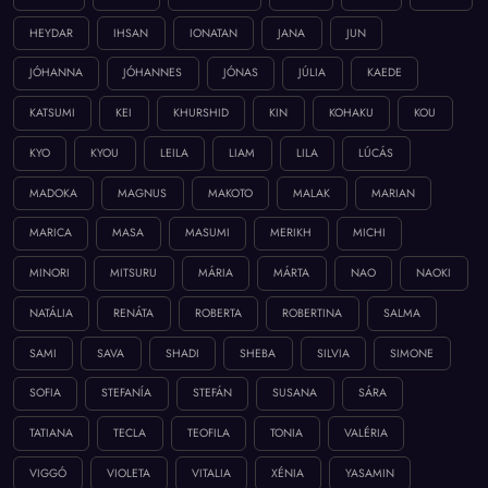
HEYDAR
IHSAN
IONATAN
JANA
JUN
JÓHANNA
JÓHANNES
JÓNAS
JÚLIA
KAEDE
KATSUMI
KEI
KHURSHID
KIN
KOHAKU
KOU
KYO
KYOU
LEILA
LIAM
LILA
LÚCÁS
MADOKA
MAGNUS
MAKOTO
MALAK
MARIAN
MARICA
MASA
MASUMI
MERIKH
MICHI
MINORI
MITSURU
MÁRIA
MÁRTA
NAO
NAOKI
NATÁLIA
RENÁTA
ROBERTA
ROBERTINA
SALMA
SAMI
SAVA
SHADI
SHEBA
SILVIA
SIMONE
SOFIA
STEFANÍA
STEFÁN
SUSANA
SÁRA
TATIANA
TECLA
TEOFILA
TONIA
VALÉRIA
VIGGÓ
VIOLETA
VITALIA
XÉNIA
YASAMIN