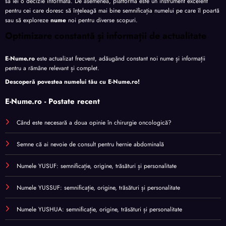
să iei o decizie informată. De asemenea, platforma este un instrument excelent
pentru cei care doresc să înțeleagă mai bine semnificația numelui pe care îl poartă
sau să exploreze
nume
noi pentru diverse scopuri.
Optimizare constantă și informații de actualitate
E-Nume.ro
este actualizat frecvent, adăugând constant noi nume și informații
pentru a rămâne relevant și complet.
Descoperă povestea numelui tău cu
E-Nume.ro
!
E-Nume.ro - Postate recent
Când este necesară a doua opinie în chirurgie oncologică?
Semne că ai nevoie de consult pentru hernie abdominală
Numele YUSUF: semnificație, origine, trăsături și personalitate
Numele YUSSUF: semnificație, origine, trăsături și personalitate
Numele YUSHUA: semnificație, origine, trăsături și personalitate