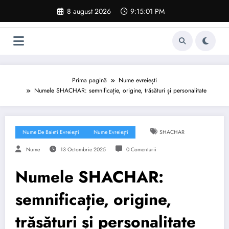
Sari
8 august 2026
9:15:02 PM
la
conținut
Prima pagină
Nume evreiești
Numele SHACHAR: semnificație, origine, trăsături și personalitate
Nume De Baieti Evreiești
Nume Evreiești
SHACHAR
Nume
13 Octombrie 2025
0 Comentarii
Numele SHACHAR:
semnificație, origine,
trăsături și personalitate