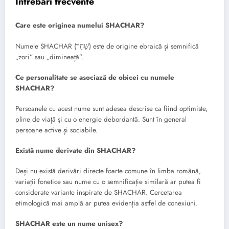
Întrebări frecvente
Care este originea numelui SHACHAR?
Numele SHACHAR (שַׁחַר) este de origine ebraică și semnifică
„zori” sau „dimineață”.
Ce personalitate se asociază de obicei cu numele
SHACHAR?
Persoanele cu acest nume sunt adesea descrise ca fiind optimiste,
pline de viață și cu o energie debordantă. Sunt în general
persoane active și sociabile.
Există nume derivate din SHACHAR?
Deși nu există derivări directe foarte comune în limba română,
variații fonetice sau nume cu o semnificație similară ar putea fi
considerate variante inspirate de SHACHAR. Cercetarea
etimologică mai amplă ar putea evidenția astfel de conexiuni.
SHACHAR este un nume unisex?