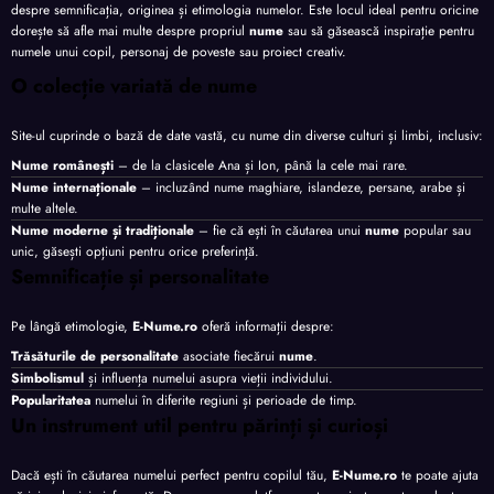
despre semnificația, originea și etimologia numelor. Este locul ideal pentru oricine
dorește să afle mai multe despre propriul
nume
sau să găsească inspirație pentru
numele unui copil, personaj de poveste sau proiect creativ.
O colecție variată de nume
Site-ul cuprinde o bază de date vastă, cu nume din diverse culturi și limbi, inclusiv:
Nume românești
– de la clasicele Ana și Ion, până la cele mai rare.
Nume internaționale
– incluzând nume maghiare, islandeze, persane, arabe și
multe altele.
Nume moderne și tradiționale
– fie că ești în căutarea unui
nume
popular sau
unic, găsești opțiuni pentru orice preferință.
Semnificație și personalitate
Pe lângă etimologie,
E-Nume.ro
oferă informații despre:
Trăsăturile de personalitate
asociate fiecărui
nume
.
Simbolismul
și influența numelui asupra vieții individului.
Popularitatea
numelui în diferite regiuni și perioade de timp.
Un instrument util pentru părinți și curioși
Dacă ești în căutarea numelui perfect pentru copilul tău,
E-Nume.ro
te poate ajuta