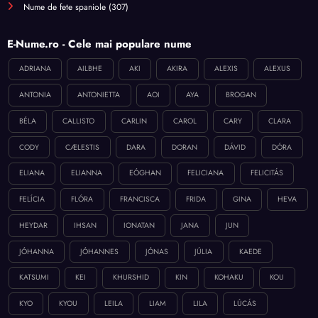
Nume de fete spaniole
(307)
E-Nume.ro - Cele mai populare nume
ADRIANA
AILBHE
AKI
AKIRA
ALEXIS
ALEXUS
ANTONIA
ANTONIETTA
AOI
AYA
BROGAN
BÉLA
CALLISTO
CARLIN
CAROL
CARY
CLARA
CODY
CÆLESTIS
DARA
DORAN
DÁVID
DÓRA
ELIANA
ELIANNA
EÓGHAN
FELICIANA
FELICITÁS
FELÍCIA
FLÓRA
FRANCISCA
FRIDA
GINA
HEVA
HEYDAR
IHSAN
IONATAN
JANA
JUN
JÓHANNA
JÓHANNES
JÓNAS
JÚLIA
KAEDE
KATSUMI
KEI
KHURSHID
KIN
KOHAKU
KOU
KYO
KYOU
LEILA
LIAM
LILA
LÚCÁS