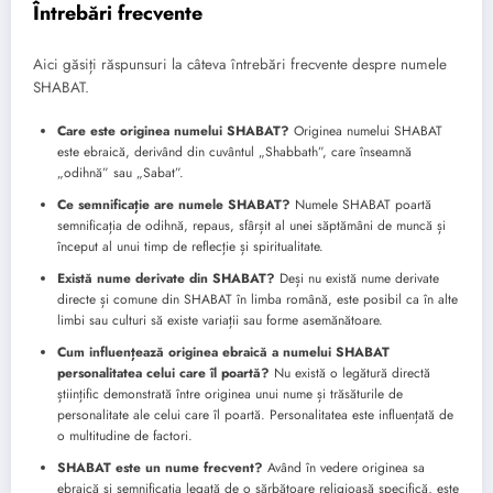
Întrebări frecvente
Aici găsiți răspunsuri la câteva întrebări frecvente despre numele
SHABAT.
Care este originea numelui SHABAT?
Originea numelui SHABAT
este ebraică, derivând din cuvântul „Shabbath”, care înseamnă
„odihnă” sau „Sabat”.
Ce semnificație are numele SHABAT?
Numele SHABAT poartă
semnificația de odihnă, repaus, sfârșit al unei săptămâni de muncă și
început al unui timp de reflecție și spiritualitate.
Există nume derivate din SHABAT?
Deși nu există nume derivate
directe și comune din SHABAT în limba română, este posibil ca în alte
limbi sau culturi să existe variații sau forme asemănătoare.
Cum influențează originea ebraică a numelui SHABAT
personalitatea celui care îl poartă?
Nu există o legătură directă
științific demonstrată între originea unui nume și trăsăturile de
personalitate ale celui care îl poartă. Personalitatea este influențată de
o multitudine de factori.
SHABAT este un nume frecvent?
Având în vedere originea sa
ebraică și semnificația legată de o sărbătoare religioasă specifică, este