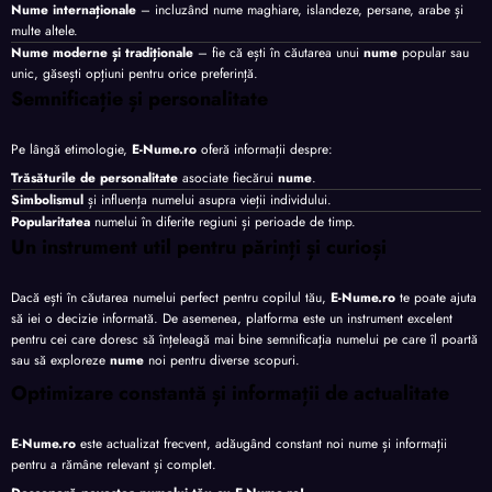
Nume internaționale
– incluzând nume maghiare, islandeze, persane, arabe și
multe altele.
Nume moderne și tradiționale
– fie că ești în căutarea unui
nume
popular sau
unic, găsești opțiuni pentru orice preferință.
Semnificație și personalitate
Pe lângă etimologie,
E-Nume.ro
oferă informații despre:
Trăsăturile de personalitate
asociate fiecărui
nume
.
Simbolismul
și influența numelui asupra vieții individului.
Popularitatea
numelui în diferite regiuni și perioade de timp.
Un instrument util pentru părinți și curioși
Dacă ești în căutarea numelui perfect pentru copilul tău,
E-Nume.ro
te poate ajuta
să iei o decizie informată. De asemenea, platforma este un instrument excelent
pentru cei care doresc să înțeleagă mai bine semnificația numelui pe care îl poartă
sau să exploreze
nume
noi pentru diverse scopuri.
Optimizare constantă și informații de actualitate
E-Nume.ro
este actualizat frecvent, adăugând constant noi nume și informații
pentru a rămâne relevant și complet.