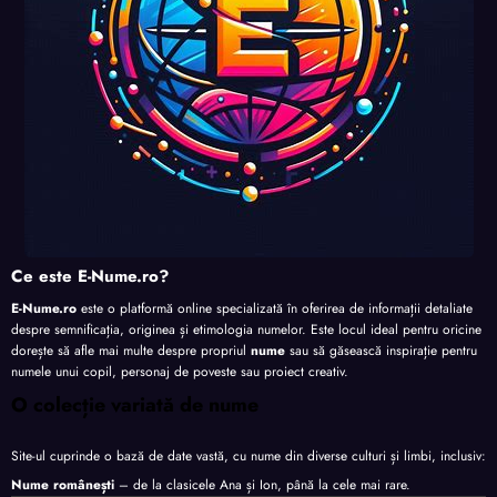
Ce este E-Nume.ro?
E-Nume.ro
este o platformă online specializată în oferirea de informații detaliate
despre semnificația, originea și etimologia numelor. Este locul ideal pentru oricine
dorește să afle mai multe despre propriul
nume
sau să găsească inspirație pentru
numele unui copil, personaj de poveste sau proiect creativ.
O colecție variată de nume
Site-ul cuprinde o bază de date vastă, cu nume din diverse culturi și limbi, inclusiv:
Nume românești
– de la clasicele Ana și Ion, până la cele mai rare.