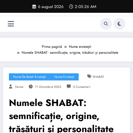
Sari
6 august 2026
2:05:27 AM
la
conținut
Prima pagină
Nume evreiești
Numele SHABAT: semnificație, origine, trăsături și personalitate
Nume De Baieti Evreiești
Nume Evreiești
SHABAT
Nume
11 Octombrie 2025
0 Comentarii
Numele SHABAT:
semnificație, origine,
trăsături și personalitate