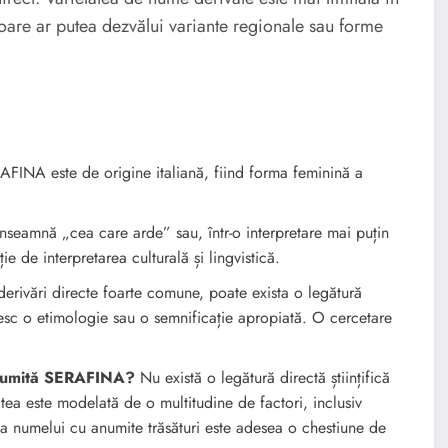
are ar putea dezvălui variante regionale sau forme
INA este de origine italiană, fiind forma feminină a
eamnă „cea care arde” sau, într-o interpretare mai puțin
e de interpretarea culturală și lingvistică.
derivări directe foarte comune, poate exista o legătură
șesc o etimologie sau o semnificație apropiată. O cercetare
 numită SERAFINA?
Nu există o legătură directă științifică
tea este modelată de o multitudine de factori, inclusiv
ea numelui cu anumite trăsături este adesea o chestiune de