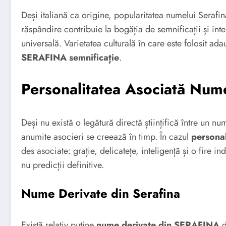
Deși italiană ca origine, popularitatea numelui Serafina
răspândire contribuie la bogăția de semnificații și int
universală. Varietatea culturală în care este folosit a
SERAFINA semnificație
.
Personalitatea Asociată Nume
Deși nu există o legătură directă științifică între un n
anumite asocieri se creează în timp. În cazul
persona
des asociate: grație, delicatețe, inteligență și o fire i
nu predicții definitive.
Nume Derivate din Serafina
Există relativ puține
nume derivate din SERAFINA
d