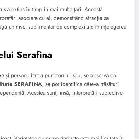
 s-a extins în timp în mai multe țări. Această
erpretări asociate cu el, demonstrând atracția sa
daugă un nivel suplimentar de complexitate în înțelegerea
lui Serafina
ume și personalitatea purtătorului său, se observă că
litate SERAFINA
, se pot identifica câteva trăsături
ndependentă. Acestea sunt, însă, interpretări subiective,
irect. Varietatea de nume derivate este mai limitată în