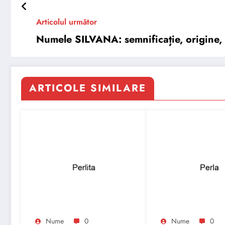
Articolul următor
Numele SILVANA: semnificație, origine, t
ARTICOLE SIMILARE
Nume
0
Nume
0