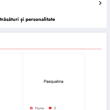
răsături și personalitate
Nume
0