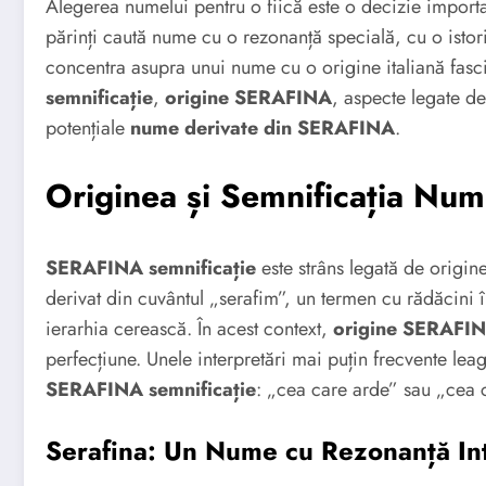
Alegerea numelui pentru o fiică este o decizie importa
părinți caută nume cu o rezonanță specială, cu o istor
concentra asupra unui nume cu o origine italiană fasc
semnificație
,
origine SERAFINA
, aspecte legate d
potențiale
nume derivate din SERAFINA
.
Originea și Semnificația Num
SERAFINA semnificație
este strâns legată de origin
derivat din cuvântul „serafim”, un termen cu rădăcini în
ierarhia cerească. În acest context,
origine SERAFI
perfecțiune. Unele interpretări mai puțin frecvente le
SERAFINA semnificație
: „cea care arde” sau „cea c
Serafina: Un Nume cu Rezonanță Int