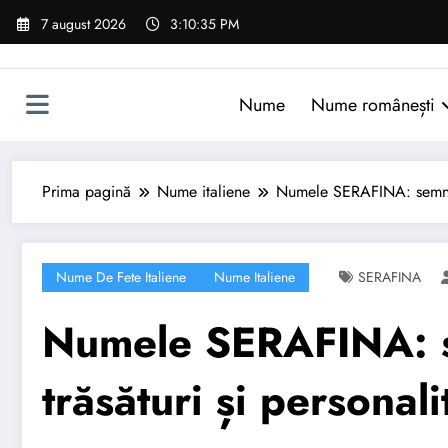
Sari
7 august 2026
3:10:36 PM
la
conținut
Nume
Nume românești
Prima pagină
Nume italiene
Numele SERAFINA: semnific
Nume De Fete Italiene
Nume Italiene
SERAFINA
Numele SERAFINA: se
trăsături și personali