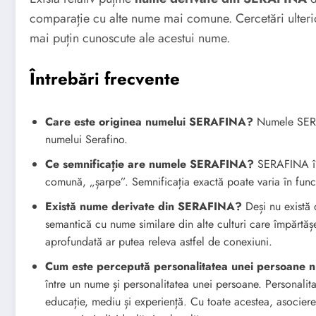
comparație cu alte nume mai comune. Cercetări ulterio
mai puțin cunoscute ale acestui nume.
Întrebări frecvente
Care este originea numelui SERAFINA?
Numele SERAF
numelui Serafino.
Ce semnificație are numele SERAFINA?
SERAFINA îns
comună, „șarpe”. Semnificația exactă poate varia în funcți
Există nume derivate din SERAFINA?
Deși nu există 
semantică cu nume similare din alte culturi care împărtă
aprofundată ar putea releva astfel de conexiuni.
Cum este percepută personalitatea unei persoane
între un nume și personalitatea unei persoane. Personalita
educație, mediu și experiență. Cu toate acestea, asocier