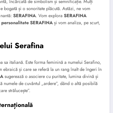
ntă, încărcată de simbolism și semnificație. Mulți
ie bogată și o sonoritate plăcută. Astăzi, ne vom
inantă:
SERAFINA
. Vom explora
SERAFINA
e
personalitate SERAFINA
și vom analiza, pe scurt,
elui Serafina
ea sa italiană. Este forma feminină a numelui Serafino,
 ebraică și care se referă la un rang înalt de îngeri în
NA
sugerează o asociere cu puritate, lumina divină și
agă numele de cuvântul „ardere”, dând o altă posibilă
are strălucește”.
ernațională