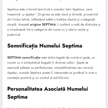
Septima este o formă feminină a numelui latin
Septimus
, care
înseamnă „a șaptea”. Originea sa este clară și directă, provenind
din limba latină, reflectând astfel o tradiție clasică și o eleganță
simplă. Această
origine SEPTIMA
îi conferă o notă de distincție și
o încadrează într-o categorie de nume cu o istorie veche și
puternică.
Semnificația Numelui Septima
SEPTIMA semnificație
este strâns legată de numărul șapte, un
număr cu o simbolistică bogată în diverse culturi. Șapte se
asociază adesea cu perfecțiunea, completitudinea sau norocul.
Așadar, numele Septima poate fi interpretat ca purtând în sine o
conotație pozitivă și un simbol al echilibrului.
Personalitatea Asociată Numelui
Septima