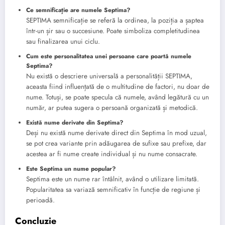
Ce semnificație are numele Septima?
SEPTIMA semnificație se referă la ordinea, la poziția a șaptea
într-un șir sau o succesiune. Poate simboliza completitudinea
sau finalizarea unui ciclu.
Cum este personalitatea unei persoane care poartă numele
Septima?
Nu există o descriere universală a personalității SEPTIMA,
aceasta fiind influențată de o multitudine de factori, nu doar de
nume. Totuși, se poate specula că numele, având legătură cu un
număr, ar putea sugera o persoană organizată și metodică.
Există nume derivate din Septima?
Deși nu există nume derivate direct din Septima în mod uzual,
se pot crea variante prin adăugarea de sufixe sau prefixe, dar
acestea ar fi nume create individual și nu nume consacrate.
Este Septima un nume popular?
Septima este un nume rar întâlnit, având o utilizare limitată.
Popularitatea sa variază semnificativ în funcție de regiune și
perioadă.
Concluzie