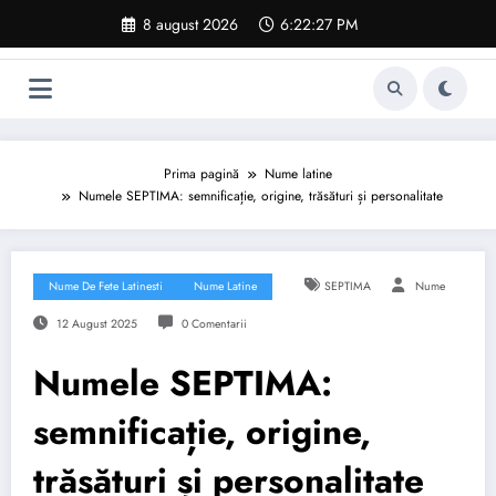
Sari
8 august 2026
6:22:28 PM
la
conținut
Prima pagină
Nume latine
Numele SEPTIMA: semnificație, origine, trăsături și personalitate
Nume De Fete Latinesti
Nume Latine
SEPTIMA
Nume
12 August 2025
0 Comentarii
Numele SEPTIMA:
semnificație, origine,
trăsături și personalitate