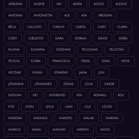
ADRIANA
AILBHE
AKI
AKIRA
ALEXIS
ALEXUS
ANTONIA
ANTONIETTA
AOI
AYA
BROGAN
BÉLA
CALLISTO
CARLIN
CAROL
CARY
CLARA
CODY
CÆLESTIS
DARA
DORAN
DÁVID
DÓRA
ELIANA
ELIANNA
EÓGHAN
FELICIANA
FELICITÁS
FELÍCIA
FLÓRA
FRANCISCA
FRIDA
GINA
HEVA
HEYDAR
IHSAN
IONATAN
JANA
JUN
JÓHANNA
JÓHANNES
JÓNAS
JÚLIA
KAEDE
KATSUMI
KEI
KHURSHID
KIN
KOHAKU
KOU
KYO
KYOU
LEILA
LIAM
LILA
LÚCÁS
MADOKA
MAGNUS
MAKOTO
MALAK
MARIAN
MARICA
MASA
MASUMI
MERIKH
MICHI