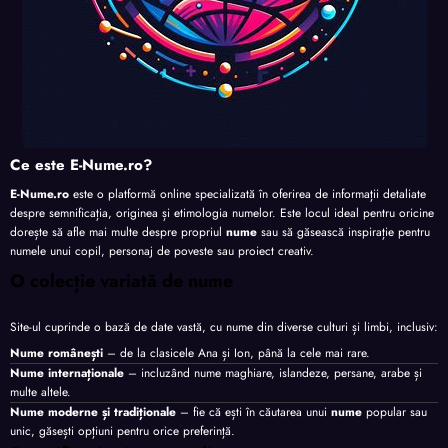
Ce este E-Nume.ro?
E-Nume.ro
este o platformă online specializată în oferirea de informații detaliate
despre semnificația, originea și etimologia numelor. Este locul ideal pentru oricine
dorește să afle mai multe despre propriul
nume
sau să găsească inspirație pentru
numele unui copil, personaj de poveste sau proiect creativ.
O colecție variată de nume
Site-ul cuprinde o bază de date vastă, cu nume din diverse culturi și limbi, inclusiv:
Nume românești
– de la clasicele Ana și Ion, până la cele mai rare.
Nume internaționale
– incluzând nume maghiare, islandeze, persane, arabe și
multe altele.
Nume moderne și tradiționale
– fie că ești în căutarea unui
nume
popular sau
unic, găsești opțiuni pentru orice preferință.