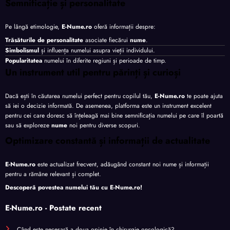
Semnificație și personalitate
Pe lângă etimologie,
E-Nume.ro
oferă informații despre:
Trăsăturile de personalitate
asociate fiecărui
nume
.
Simbolismul
și influența numelui asupra vieții individului.
Popularitatea
numelui în diferite regiuni și perioade de timp.
Un instrument util pentru părinți și curioși
Dacă ești în căutarea numelui perfect pentru copilul tău,
E-Nume.ro
te poate ajuta
să iei o decizie informată. De asemenea, platforma este un instrument excelent
pentru cei care doresc să înțeleagă mai bine semnificația numelui pe care îl poartă
sau să exploreze
nume
noi pentru diverse scopuri.
Optimizare constantă și informații de actualitate
E-Nume.ro
este actualizat frecvent, adăugând constant noi nume și informații
pentru a rămâne relevant și complet.
Descoperă povestea numelui tău cu
E-Nume.ro
!
E-Nume.ro - Postate recent
Când este necesară a doua opinie în chirurgie oncologică?