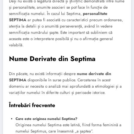
Deși nu există o legătură directă și științific demonstrată între nume
și personalitate, anumite asocieri se pot face în funcție de
semnificația numelui. În cazul lui Septima,
personalitate
SEPTIMA
ar putea fi asociată cu caracteristici precum ordonarea,
atenția la detalii și o anumită perseverență, având în vedere
semnificația numărului șapte. Este important să subliniem că
aceasta este o interpretare posibilă și nu o afirmație general
valabilă.
Nume Derivate din Septima
Din păcate, nu există informații despre
nume derivate din
SEPTIMA
disponibile în surse publice. Cercetarea în acest
domeniu ar necesita o analiză mai aprofundată a etimologiei și a
variațiilor numelui în diferite culturi și perioade istorice.
Întrebări frecvente
Care este originea numelui Septima?
Originea numelui Septima este latină, fiind forma feminină a
numelui Septimus, care înseamnă „a șaptea”.