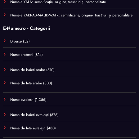
Numele YALA: semnificație, origine, trăsături și personalitate
Numele YAKRAB-MALIK-WATR: semnificație, origine, trăsături și personalitate
E-Nume.ro - Categorii
Diverse
(52)
Nume arabesti
(814)
Nume de baieti arabe
(510)
Nume de fete arabe
(303)
Nume evreiești
(1.356)
Nume de baieti evreiești
(876)
Nume de fete evreiești
(480)