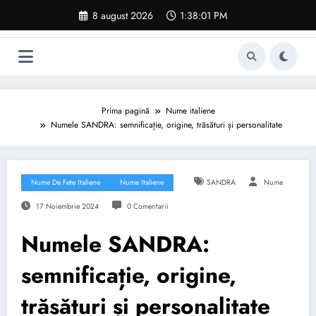
Sari
8 august 2026
1:38:02 PM
la
conținut
Prima pagină
Nume italiene
Numele SANDRA: semnificație, origine, trăsături și personalitate
Nume De Fete Italiene
Nume Italiene
SANDRA
Nume
17 Noiembrie 2024
0 Comentarii
Numele SANDRA:
semnificație, origine,
trăsături și personalitate