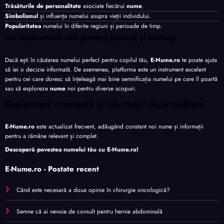
Trăsăturile de personalitate
asociate fiecărui
nume
.
Simbolismul
și influența numelui asupra vieții individului.
Popularitatea
numelui în diferite regiuni și perioade de timp.
Un instrument util pentru părinți și curioși
Dacă ești în căutarea numelui perfect pentru copilul tău,
E-Nume.ro
te poate ajuta
să iei o decizie informată. De asemenea, platforma este un instrument excelent
pentru cei care doresc să înțeleagă mai bine semnificația numelui pe care îl poartă
sau să exploreze
nume
noi pentru diverse scopuri.
Optimizare constantă și informații de actualitate
E-Nume.ro
este actualizat frecvent, adăugând constant noi nume și informații
pentru a rămâne relevant și complet.
Descoperă povestea numelui tău cu
E-Nume.ro
!
E-Nume.ro - Postate recent
Când este necesară a doua opinie în chirurgie oncologică?
Semne că ai nevoie de consult pentru hernie abdominală