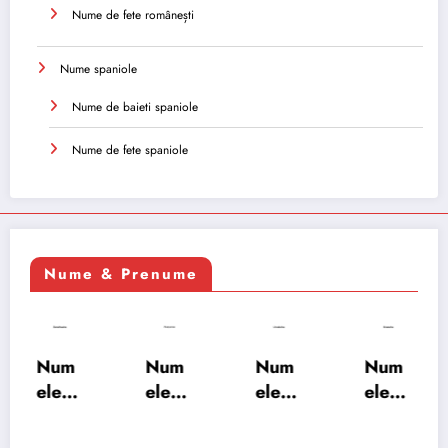
Nume de fete românești
Nume spaniole
Nume de baieti spaniole
Nume de fete spaniole
Nume & Prenume
Num
Num
Num
Num
ele
ele
ele
ele
XSAY
URV
SRA
SOH
ARS
AKS
OSH
RAB: