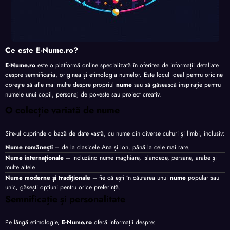
Ce este E-Nume.ro?
E-Nume.ro
este o platformă online specializată în oferirea de informații detaliate
despre semnificația, originea și etimologia numelor. Este locul ideal pentru oricine
dorește să afle mai multe despre propriul
nume
sau să găsească inspirație pentru
numele unui copil, personaj de poveste sau proiect creativ.
O colecție variată de nume
Site-ul cuprinde o bază de date vastă, cu nume din diverse culturi și limbi, inclusiv:
Nume românești
– de la clasicele Ana și Ion, până la cele mai rare.
Nume internaționale
– incluzând nume maghiare, islandeze, persane, arabe și
multe altele.
Nume moderne și tradiționale
– fie că ești în căutarea unui
nume
popular sau
unic, găsești opțiuni pentru orice preferință.
Semnificație și personalitate
Pe lângă etimologie,
E-Nume.ro
oferă informații despre: