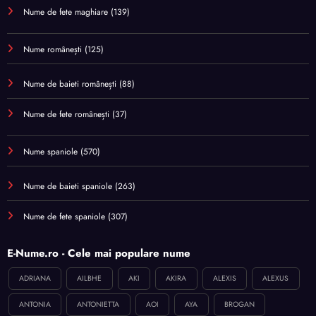
Nume de fete maghiare
(139)
Nume românești
(125)
Nume de baieti românești
(88)
Nume de fete românești
(37)
Nume spaniole
(570)
Nume de baieti spaniole
(263)
Nume de fete spaniole
(307)
E-Nume.ro - Cele mai populare nume
ADRIANA
AILBHE
AKI
AKIRA
ALEXIS
ALEXUS
ANTONIA
ANTONIETTA
AOI
AYA
BROGAN