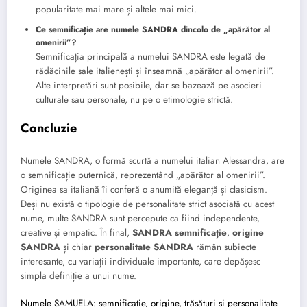
popularitate mai mare și altele mai mici.
Ce semnificație are numele SANDRA dincolo de „apărător al
omenirii”?
Semnificația principală a numelui SANDRA este legată de
rădăcinile sale italienești și înseamnă „apărător al omenirii”.
Alte interpretări sunt posibile, dar se bazează pe asocieri
culturale sau personale, nu pe o etimologie strictă.
Concluzie
Numele SANDRA, o formă scurtă a numelui italian Alessandra, are
o semnificație puternică, reprezentând „apărător al omenirii”.
Originea sa italiană îi conferă o anumită eleganță și clasicism.
Deși nu există o tipologie de personalitate strict asociată cu acest
nume, multe SANDRA sunt percepute ca fiind independente,
creative și empatic. În final,
SANDRA semnificație
,
origine
SANDRA
și chiar
personalitate SANDRA
rămân subiecte
interesante, cu variații individuale importante, care depășesc
simpla definiție a unui nume.
Numele SAMUELA: semnificație, origine, trăsături și personalitate