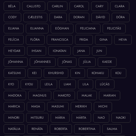
BÉLA
CALLISTO
CARLIN
CAROL
CARY
CLARA
CODY
CÆLESTIS
DARA
DORAN
DÁVID
DÓRA
ELIANA
ELIANNA
EÓGHAN
FELICIANA
FELICITÁS
FELÍCIA
FLÓRA
FRANCISCA
FRIDA
GINA
HEVA
HEYDAR
IHSAN
IONATAN
JANA
JUN
JÓHANNA
JÓHANNES
JÓNAS
JÚLIA
KAEDE
KATSUMI
KEI
KHURSHID
KIN
KOHAKU
KOU
KYO
KYOU
LEILA
LIAM
LILA
LÚCÁS
MADOKA
MAGNUS
MAKOTO
MALAK
MARIAN
MARICA
MASA
MASUMI
MERIKH
MICHI
MINORI
MITSURU
MÁRIA
MÁRTA
NAO
NAOKI
NATÁLIA
RENÁTA
ROBERTA
ROBERTINA
SALMA