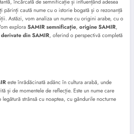
antă, încărcată de semnificație și influențând adesea
lți părinți caută nume cu o istorie bogată și o rezonanță
iții. Astăzi, vom analiza un nume cu origini arabe, cu o
. Vom explora
SAMIR semnificație
,
origine SAMIR
,
derivate din SAMIR
, oferind o perspectivă completă
MIR
este înrădăcinată adânc în cultura arabă, unde
tită și de momentele de reflecție. Este un nume care
o legătură strânsă cu noaptea, cu gândurile nocturne