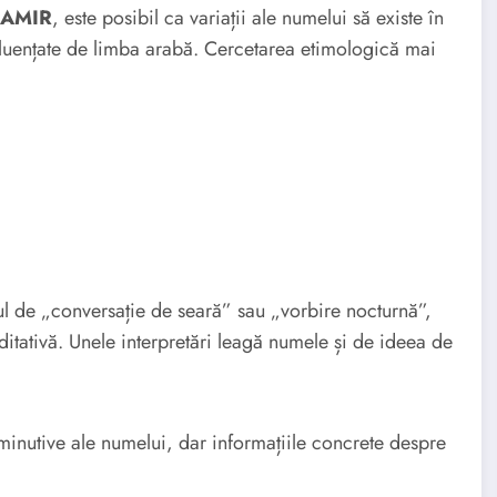
 SAMIR
, este posibil ca variații ale numelui să existe în
influențate de limba arabă. Cercetarea etimologică mai
l de „conversație de seară” sau „vorbire nocturnă”,
ditativă. Unele interpretări leagă numele și de ideea de
iminutive ale numelui, dar informațiile concrete despre