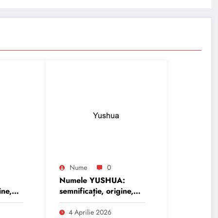
Nume
0
:
Numele YUSHUA:
ine,
semnificație, origine,
trăsături și
personalitate
4 Aprilie 2026