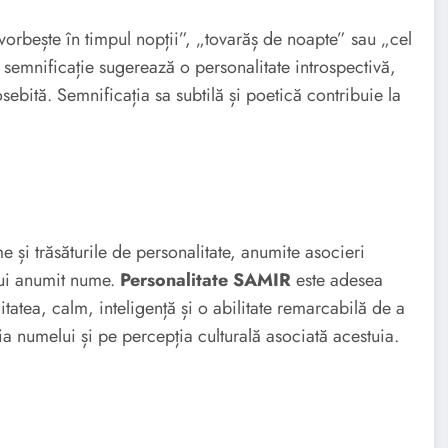
orbește în timpul nopții”, „tovarăș de noapte” sau „cel
 semnificație sugerează o personalitate introspectivă,
sebită. Semnificația sa subtilă și poetică contribuie la
me și trăsăturile de personalitate, anumite asocieri
unui anumit nume.
Personalitate SAMIR
este adesea
itatea, calm, inteligență și o abilitate remarcabilă de a
ia numelui și pe percepția culturală asociată acestuia.