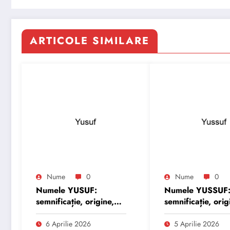
ARTICOLE SIMILARE
Nume
0
Nume
0
Numele YUSUF:
Numele YUSSUF
semnificație, origine,
semnificație, orig
trăsături și
trăsături și
personalitate
personalitate
6 Aprilie 2026
5 Aprilie 2026