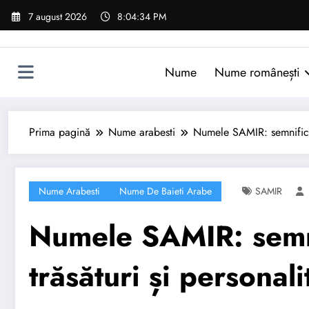
Sari
7 august 2026
8:04:35 PM
la
conținut
Nume
Nume românești
Prima pagină
Nume arabesti
Numele SAMIR: semnificați
Nume Arabesti
Nume De Baieti Arabe
SAMIR
Numele SAMIR: semni
trăsături și personali