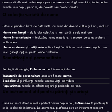
dorește să afle mai multe despre propriul
nume
sau să găsească inspirație pentru
numele unui copil, personaj de poveste sau proiect creativ.
O colecție variată de nume
Site-ul cuprinde o bază de date vastă, cu nume din diverse culturi și limbi, inclusiv:
Nume românești
– de la clasicele Ana și Ion, până la cele mai rare.
Nume internaționale
– incluzând nume maghiare, islandeze, persane, arabe și
multe altele.
Nume moderne și tradiționale
– fie că ești în căutarea unui
nume
popular sau
unic, găsești opțiuni pentru orice preferință.
Semnificație și personalitate
Pe lângă etimologie,
E-Nume.ro
oferă informații despre:
Trăsăturile de personalitate
asociate fiecărui
nume
.
Simbolismul
și influența numelui asupra vieții individului.
Popularitatea
numelui în diferite regiuni și perioade de timp.
Un instrument util pentru părinți și curioși
Dacă ești în căutarea numelui perfect pentru copilul tău,
E-Nume.ro
te poate ajuta
să iei o decizie informată. De asemenea, platforma este un instrument excelent