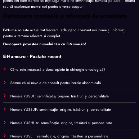
pentru cei care doresc să înțeleagă mai bine semnificația numelui pe care îl poartă
sau să exploreze
nume
noi pentru diverse scopuri.
Optimizare constantă și informații de actualitate
E-Nume.ro
este actualizat frecvent, adăugând constant noi nume și informații
pentru a rămâne relevant și complet.
Descoperă povestea numelui tău cu
E-Nume.ro
!
E-Nume.ro - Postate recent
Când este necesară a doua opinie în chirurgie oncologică?
Semne că ai nevoie de consult pentru hernie abdominală
Numele YUSUF: semnificație, origine, trăsături și personalitate
Numele YUSSUF: semnificație, origine, trăsături și personalitate
Numele YUSHUA: semnificație, origine, trăsături și personalitate
Numele YUSEF: semnificație, origine, trăsături și personalitate