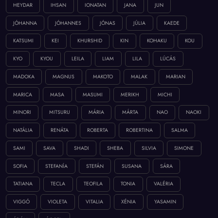
HEYDAR
IHSAN
IONATAN
JANA
JUN
JÓHANNA
JÓHANNES
JÓNAS
JÚLIA
KAEDE
KATSUMI
KEI
KHURSHID
KIN
KOHAKU
KOU
KYO
KYOU
LEILA
LIAM
LILA
LÚCÁS
MADOKA
MAGNUS
MAKOTO
MALAK
MARIAN
MARICA
MASA
MASUMI
MERIKH
MICHI
MINORI
MITSURU
MÁRIA
MÁRTA
NAO
NAOKI
NATÁLIA
RENÁTA
ROBERTA
ROBERTINA
SALMA
SAMI
SAVA
SHADI
SHEBA
SILVIA
SIMONE
SOFIA
STEFANÍA
STEFÁN
SUSANA
SÁRA
TATIANA
TECLA
TEOFILA
TONIA
VALÉRIA
VIGGÓ
VIOLETA
VITALIA
XÉNIA
YASAMIN