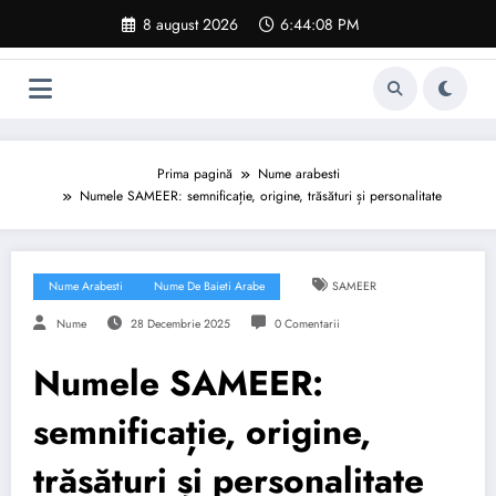
Sari
8 august 2026
6:44:09 PM
la
conținut
Prima pagină
Nume arabesti
Numele SAMEER: semnificație, origine, trăsături și personalitate
Nume Arabesti
Nume De Baieti Arabe
SAMEER
Nume
28 Decembrie 2025
0 Comentarii
Numele SAMEER:
semnificație, origine,
trăsături și personalitate