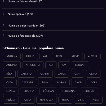
Nume de fete românești
(37)
Nume spaniole
(570)
Nume de baieti spaniole
(263)
Nume de fete spaniole
(307)
E-Nume.ro - Cele mai populare nume
ADRIANA
AILBHE
AKI
AKIRA
ALEXIS
ALEXUS
ANTONIA
ANTONIETTA
AOI
AYA
BROGAN
BÉLA
CALLISTO
CARLIN
CAROL
CARY
CLARA
CODY
CÆLESTIS
DARA
DORAN
DÁVID
DÓRA
ELIANA
ELIANNA
EÓGHAN
FELICIANA
FELICITÁS
FELÍCIA
FLÓRA
FRANCISCA
FRIDA
GINA
HEVA