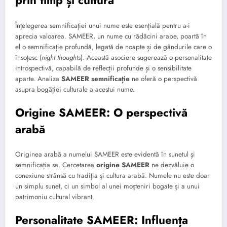
prin timp și cultură
Înțelegerea semnificației unui nume este esențială pentru a-i
aprecia valoarea. SAMEER, un nume cu rădăcini arabe, poartă în
el o semnificație profundă, legată de noapte și de gândurile care o
însoțesc (
night thoughts
). Această asociere sugerează o personalitate
introspectivă, capabilă de reflecții profunde și o sensibilitate
aparte. Analiza
SAMEER semnificație
ne oferă o perspectivă
asupra bogăției culturale a acestui nume.
Origine SAMEER: O perspectivă
arabă
Originea arabă a numelui SAMEER este evidentă în sunetul și
semnificația sa. Cercetarea
origine SAMEER
ne dezvăluie o
conexiune strânsă cu tradiția și cultura arabă. Numele nu este doar
un simplu sunet, ci un simbol al unei moșteniri bogate și a unui
patrimoniu cultural vibrant.
Personalitate SAMEER: Influența