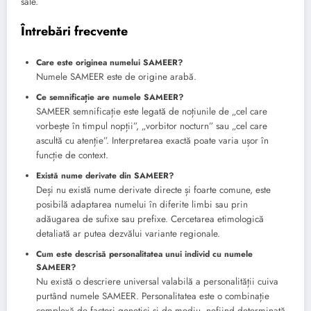
sale.
Întrebări frecvente
Care este originea numelui SAMEER?
Numele SAMEER este de origine arabă.
Ce semnificație are numele SAMEER?
SAMEER semnificație este legată de noțiunile de „cel care
vorbește în timpul nopții”, „vorbitor nocturn” sau „cel care
ascultă cu atenție”. Interpretarea exactă poate varia ușor în
funcție de context.
Există nume derivate din SAMEER?
Deși nu există nume derivate directe și foarte comune, este
posibilă adaptarea numelui în diferite limbi sau prin
adăugarea de sufixe sau prefixe. Cercetarea etimologică
detaliată ar putea dezvălui variante regionale.
Cum este descrisă personalitatea unui individ cu numele
SAMEER?
Nu există o descriere universal valabilă a personalității cuiva
purtând numele SAMEER. Personalitatea este o combinație
complexă de factori genetici și de mediu, nefiind determinată