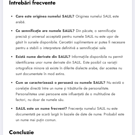
Întrebări frecvente
Care este originea numelui SALIL?
Originea numelui SALIL este
arabă.
Ce semnificație are numele SALIL?
Din păcate, o semnificație
precisă și universal acceptată pentru numele SALIL nu este ușor de
găsit în sursele disponibile. Cercetări suplimentare ar putea fi necesare
pentru a stabili o interpretare definitivă a semnificației sale.
Există nume derivate din SALIL?
Informațiile disponibile nu permit
identificarea unor nume derivate din SALIL. Este posibil ca variații
ortografice minore să existe în diferite dialecte arabe, dar acestea nu
sunt documentate în mod extins.
Cum se caracterizează o persoană cu numele SALIL?
Nu există o
corelație directă între un nume și trăsăturile de personalitate.
Personalitatea unei persoane este influențată de o multitudine de
factori, nu doar de numele său.
SALIL este un nume frecvent?
Frecvența numelui SALIL nu este
documentată pe scară largă în bazele de date de nume. Probabil este
un nume mai puțin comun.
Concluzie