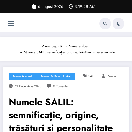
Sari
6 august 2026
3:19:29 AM
la
conținut
Prima pagină
Nume arabesti
Numele SALIL: semnificație, origine, trăsături și personalitate
Nume Arabesti
Nume De Baieti Arabe
SALIL
Nume
21 Decembrie 2025
0 Comentarii
Numele SALIL:
semnificație, origine,
trăsături și personalitate