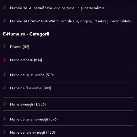
Numele YALA: semnificație, origine, trăsături și personalitate
Numele YAKRAB-MALIK-WATR: semnificație, origine, trăsături și personalitate
E-Nume.ro - Categorii
Diverse
(52)
Nume arabesti
(814)
Nume de baieti arabe
(510)
Nume de fete arabe
(303)
Nume evreiești
(1.356)
Nume de baieti evreiești
(876)
Nume de fete evreiești
(480)