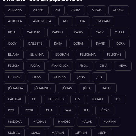
ADRIANA
AILBHE
AKI
AKIRA
ALEXIS
ALEXUS
ANTONIA
ANTONIETTA
AOI
AYA
BROGAN
BÉLA
CALLISTO
CARLIN
CAROL
CARY
CLARA
CODY
CÆLESTIS
DARA
DORAN
DÁVID
DÓRA
ELIANA
ELIANNA
EÓGHAN
FELICIANA
FELICITÁS
FELÍCIA
FLÓRA
FRANCISCA
FRIDA
GINA
HEVA
HEYDAR
IHSAN
IONATAN
JANA
JUN
JÓHANNA
JÓHANNES
JÓNAS
JÚLIA
KAEDE
KATSUMI
KEI
KHURSHID
KIN
KOHAKU
KOU
KYO
KYOU
LEILA
LIAM
LILA
LÚCÁS
MADOKA
MAGNUS
MAKOTO
MALAK
MARIAN
MARICA
MASA
MASUMI
MERIKH
MICHI