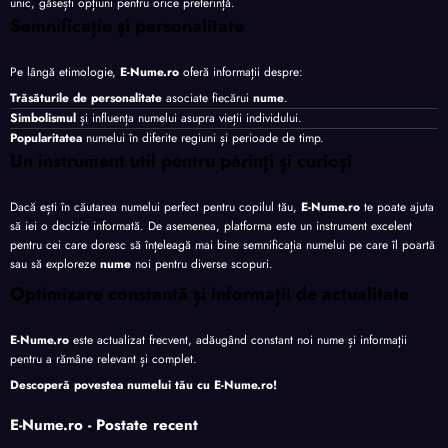
unic, găsești opțiuni pentru orice preferință.
Semnificație și personalitate
Pe lângă etimologie,
E-Nume.ro
oferă informații despre:
Trăsăturile de personalitate
asociate fiecărui
nume
.
Simbolismul
și influența numelui asupra vieții individului.
Popularitatea
numelui în diferite regiuni și perioade de timp.
Un instrument util pentru părinți și curioși
Dacă ești în căutarea numelui perfect pentru copilul tău,
E-Nume.ro
te poate ajuta
să iei o decizie informată. De asemenea, platforma este un instrument excelent
pentru cei care doresc să înțeleagă mai bine semnificația numelui pe care îl poartă
sau să exploreze
nume
noi pentru diverse scopuri.
Optimizare constantă și informații de actualitate
E-Nume.ro
este actualizat frecvent, adăugând constant noi nume și informații
pentru a rămâne relevant și complet.
Descoperă povestea numelui tău cu
E-Nume.ro
!
E-Nume.ro - Postate recent