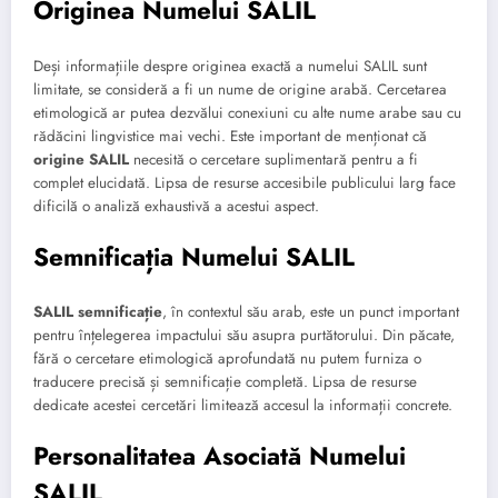
Originea Numelui SALIL
Deși informațiile despre originea exactă a numelui SALIL sunt
limitate, se consideră a fi un nume de origine arabă. Cercetarea
etimologică ar putea dezvălui conexiuni cu alte nume arabe sau cu
rădăcini lingvistice mai vechi. Este important de menționat că
origine SALIL
necesită o cercetare suplimentară pentru a fi
complet elucidată. Lipsa de resurse accesibile publicului larg face
dificilă o analiză exhaustivă a acestui aspect.
Semnificația Numelui SALIL
SALIL semnificație
, în contextul său arab, este un punct important
pentru înțelegerea impactului său asupra purtătorului. Din păcate,
fără o cercetare etimologică aprofundată nu putem furniza o
traducere precisă și semnificație completă. Lipsa de resurse
dedicate acestei cercetări limitează accesul la informații concrete.
Personalitatea Asociată Numelui
SALIL