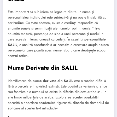
Este important să subliniem că legătura dintre un nume și
personalitatea individului este subiectivă și nu poate fi stabilită cu
certitudine. Cu toate acestea, există o credință răspândită că
anumite sunete și semnificații ale numelor pot influența, într-o
anumită măsură, percepția de sine a unei persoane și modul în
care aceasta interacționează cu ceilalți. În cazul lui
personalitate
SALIL
, o analiză aprofundată ar necesita o cercetare amplă asupra
persoanelor care poartă acest nume, studiu care depășește scopul
acestui articol.
Nume Derivate din SALIL
Identificarea de
nume derivate din SALIL
este o sarcină dificilă
fără o cercetare lingvistică extinsă. Este posibil ca variante grafice
sau fonetice ale numelui să existe în diferite dialecte arabe sau în
alte limbi influențate de araba. Explorarea acestei posibilități
necesită o abordare academică riguroasă, dincolo de domeniul de
aplicare al acestui text introductiv.