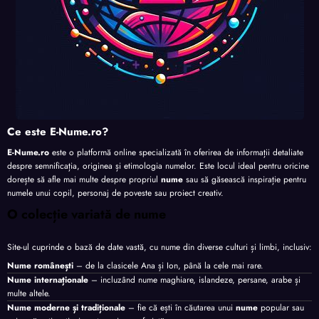
Ce este E-Nume.ro?
E-Nume.ro
este o platformă online specializată în oferirea de informații detaliate
despre semnificația, originea și etimologia numelor. Este locul ideal pentru oricine
dorește să afle mai multe despre propriul
nume
sau să găsească inspirație pentru
numele unui copil, personaj de poveste sau proiect creativ.
O colecție variată de nume
Site-ul cuprinde o bază de date vastă, cu nume din diverse culturi și limbi, inclusiv:
Nume românești
– de la clasicele Ana și Ion, până la cele mai rare.
Nume internaționale
– incluzând nume maghiare, islandeze, persane, arabe și
multe altele.
Nume moderne și tradiționale
– fie că ești în căutarea unui
nume
popular sau