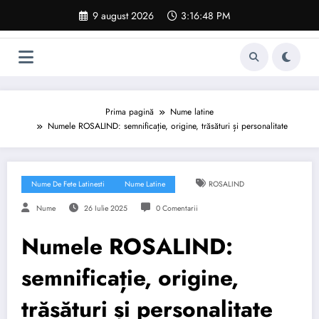
Sari
9 august 2026
3:16:49 PM
la
conținut
Prima pagină
Nume latine
Numele ROSALIND: semnificație, origine, trăsături și personalitate
Nume De Fete Latinesti
Nume Latine
ROSALIND
Nume
26 Iulie 2025
0 Comentarii
Numele ROSALIND:
semnificație, origine,
trăsături și personalitate