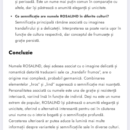
și perioadă. Este un nume mai puțin comun în comparație cu
altele, dar își păstrează o anumită eleganță și unicitate.
Ce semnificație are numele ROSALIND în diferite culturi?
Semnificația principală rămâne asociată cu imaginea
trandafirului și a delicateții. Interpretarea sa poate varia ușor în
funcție de cultura respectivă, dar conceptul de frumusețe și
grație persistă.
Concluzie
Numele ROSALIND, deși adesea asociat cu o imagine delicată și
romantică datorită traducerii sale ca „trandafir frumos”, are o
origine mai complexă, probabil germanică. Combinarea
elementelor „hros” și „lind” sugerează o semnificație mai nuanțată.
Personalitatea asociată cu numele este una de grație și rezistență
interioară, variind însă în funcție de individ. Deși nu este un nume
extrem de popular, ROSALIND își păstrează o anumită eleganță și
unicitate, oferind o alternativă interesantă pentru cei în căutarea
unui nume cu o istorie bogată și o semnificație profundă.
Cercetarea ulterioară ar putea aduce la lumină mai multe
informații despre variantele și semnificațiile sale în diverse culturi.