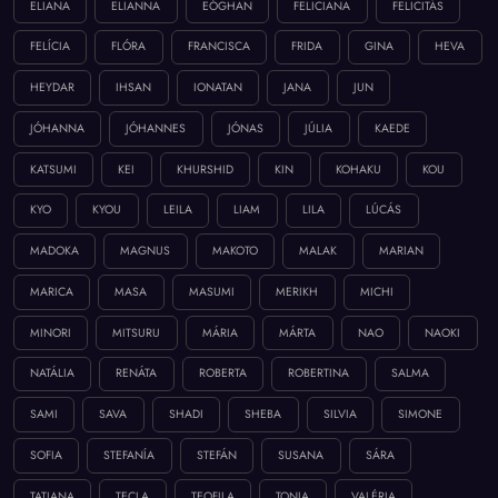
ELIANA
ELIANNA
EÓGHAN
FELICIANA
FELICITÁS
FELÍCIA
FLÓRA
FRANCISCA
FRIDA
GINA
HEVA
HEYDAR
IHSAN
IONATAN
JANA
JUN
JÓHANNA
JÓHANNES
JÓNAS
JÚLIA
KAEDE
KATSUMI
KEI
KHURSHID
KIN
KOHAKU
KOU
KYO
KYOU
LEILA
LIAM
LILA
LÚCÁS
MADOKA
MAGNUS
MAKOTO
MALAK
MARIAN
MARICA
MASA
MASUMI
MERIKH
MICHI
MINORI
MITSURU
MÁRIA
MÁRTA
NAO
NAOKI
NATÁLIA
RENÁTA
ROBERTA
ROBERTINA
SALMA
SAMI
SAVA
SHADI
SHEBA
SILVIA
SIMONE
SOFIA
STEFANÍA
STEFÁN
SUSANA
SÁRA
TATIANA
TECLA
TEOFILA
TONIA
VALÉRIA