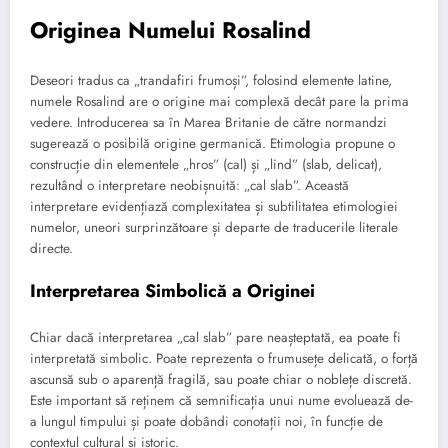
Originea Numelui Rosalind
Deseori tradus ca „trandafiri frumoși”, folosind elemente latine,
numele Rosalind are o origine mai complexă decât pare la prima
vedere. Introducerea sa în Marea Britanie de către normandzi
sugerează o posibilă origine germanică. Etimologia propune o
construcție din elementele „hros” (cal) și „lind” (slab, delicat),
rezultând o interpretare neobișnuită: „cal slab”. Această
interpretare evidențiază complexitatea și subtilitatea etimologiei
numelor, uneori surprinzătoare și departe de traducerile literale
directe.
Interpretarea Simbolică a Originei
Chiar dacă interpretarea „cal slab” pare neașteptată, ea poate fi
interpretată simbolic. Poate reprezenta o frumusețe delicată, o forță
ascunsă sub o aparență fragilă, sau poate chiar o noblețe discretă.
Este important să reținem că semnificația unui nume evoluează de-
a lungul timpului și poate dobândi conotații noi, în funcție de
contextul cultural și istoric.