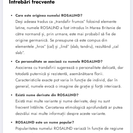
Întrebări frecvente
Care este originea numelui ROSALIND?
Deși adesea tradus ca „trandafir frumos” folosind elemente
latine, numele ROSALIND a fost introdus în Marea Britanie de
către normand și, prin urmare, este mai probabil să fie de
origine germanică. Se presupune că este compus din
elementele „hros” (cal) și „lind” (slab, tandru), rezultând „cal
slab”.
Ce personalitate se asociază cu numele ROSALIND?
Asocierea cu trandafirii sugerează o personalitate delicată, dar
totodată puternică și rezistentă, asemănătoare florii.
Caracteristicile exacte pot varia în funcție de individ, dar în
general, numele evocă o imagine de grație și forță interioară.
Există nume derivate din ROSALIND?
Există mai multe variante și nume derivate, deși nu sunt
frecvent întâlnite. Cercetarea etimologică aprofundată ar putea
dezvălui mai multe informații despre aceste variante.
ROSALIND este un nume popular?
Popularitatea numelui ROSALIND variază în funcție de regiune