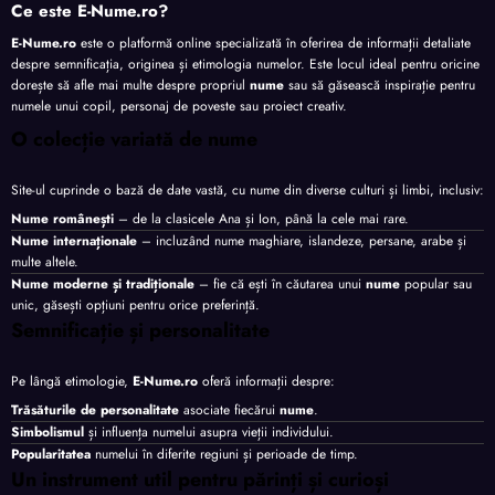
Ce este E-Nume.ro?
E-Nume.ro
este o platformă online specializată în oferirea de informații detaliate
despre semnificația, originea și etimologia numelor. Este locul ideal pentru oricine
dorește să afle mai multe despre propriul
nume
sau să găsească inspirație pentru
numele unui copil, personaj de poveste sau proiect creativ.
O colecție variată de nume
Site-ul cuprinde o bază de date vastă, cu nume din diverse culturi și limbi, inclusiv:
Nume românești
– de la clasicele Ana și Ion, până la cele mai rare.
Nume internaționale
– incluzând nume maghiare, islandeze, persane, arabe și
multe altele.
Nume moderne și tradiționale
– fie că ești în căutarea unui
nume
popular sau
unic, găsești opțiuni pentru orice preferință.
Semnificație și personalitate
Pe lângă etimologie,
E-Nume.ro
oferă informații despre:
Trăsăturile de personalitate
asociate fiecărui
nume
.
Simbolismul
și influența numelui asupra vieții individului.
Popularitatea
numelui în diferite regiuni și perioade de timp.
Un instrument util pentru părinți și curioși