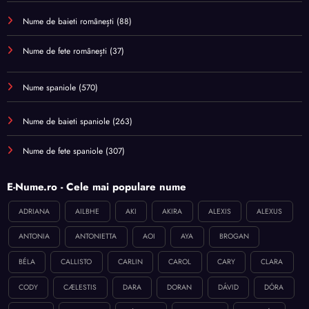
Nume de baieti românești
(88)
Nume de fete românești
(37)
Nume spaniole
(570)
Nume de baieti spaniole
(263)
Nume de fete spaniole
(307)
E-Nume.ro - Cele mai populare nume
ADRIANA
AILBHE
AKI
AKIRA
ALEXIS
ALEXUS
ANTONIA
ANTONIETTA
AOI
AYA
BROGAN
BÉLA
CALLISTO
CARLIN
CAROL
CARY
CLARA
CODY
CÆLESTIS
DARA
DORAN
DÁVID
DÓRA