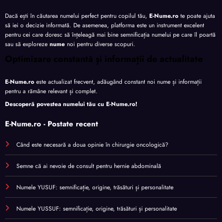
Dacă ești în căutarea numelui perfect pentru copilul tău,
E-Nume.ro
te poate ajuta
să iei o decizie informată. De asemenea, platforma este un instrument excelent
pentru cei care doresc să înțeleagă mai bine semnificația numelui pe care îl poartă
sau să exploreze
nume
noi pentru diverse scopuri.
Optimizare constantă și informații de actualitate
E-Nume.ro
este actualizat frecvent, adăugând constant noi nume și informații
pentru a rămâne relevant și complet.
Descoperă povestea numelui tău cu
E-Nume.ro
!
E-Nume.ro - Postate recent
Când este necesară a doua opinie în chirurgie oncologică?
Semne că ai nevoie de consult pentru hernie abdominală
Numele YUSUF: semnificație, origine, trăsături și personalitate
Numele YUSSUF: semnificație, origine, trăsături și personalitate