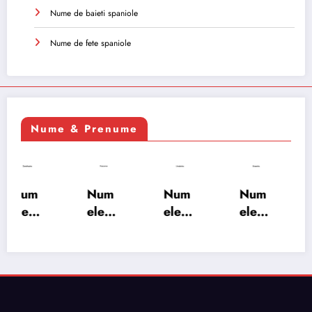
Nume de baieti spaniole
Nume de fete spaniole
Nume & Prenume
Num
Num
Num
Num
ele
ele
ele
ele
XSAY
URV
SRA
SOH
ARS
AKS
OSH
RAB:
A:
HA:
A:
semn
semn
semn
semn
ificați
ificați
ificați
ificați
e,