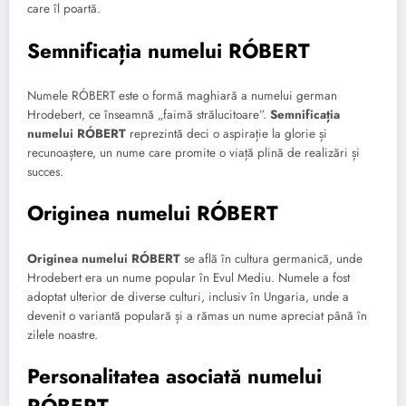
care îl poartă.
Semnificația numelui RÓBERT
Numele RÓBERT este o formă maghiară a numelui german
Hrodebert, ce înseamnă „faimă strălucitoare”.
Semnificația
numelui RÓBERT
reprezintă deci o aspirație la glorie și
recunoaștere, un nume care promite o viață plină de realizări și
succes.
Originea numelui RÓBERT
Originea numelui RÓBERT
se află în cultura germanică, unde
Hrodebert era un nume popular în Evul Mediu. Numele a fost
adoptat ulterior de diverse culturi, inclusiv în Ungaria, unde a
devenit o variantă populară și a rămas un nume apreciat până în
zilele noastre.
Personalitatea asociată numelui
RÓBERT