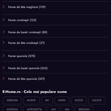
Nume de fete maghiare
(139)
Nume românești
(125)
Nume de baieti românești
(88)
Nume de fete românești
(37)
Nume spaniole
(570)
Nume de baieti spaniole
(263)
Nume de fete spaniole
(307)
E-Nume.ro - Cele mai populare nume
ADRIANA
AILBHE
AKI
AKIRA
ALEXIS
ALEXUS
ANTONIA
ANTONIETTA
AOI
AYA
BROGAN