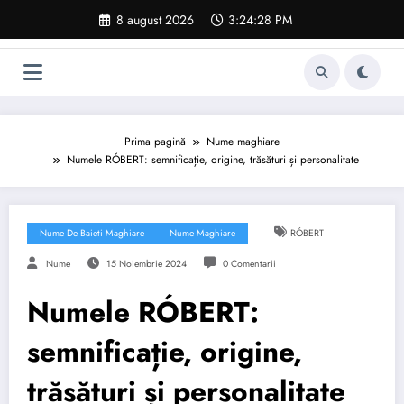
Sari
8 august 2026
3:24:29 PM
la
conținut
Prima pagină
Nume maghiare
Numele RÓBERT: semnificație, origine, trăsături și personalitate
Nume De Baieti Maghiare
Nume Maghiare
RÓBERT
Nume
15 Noiembrie 2024
0 Comentarii
Numele RÓBERT:
semnificație, origine,
trăsături și personalitate