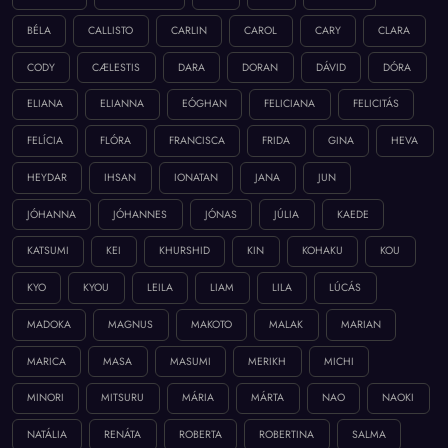
BÉLA
CALLISTO
CARLIN
CAROL
CARY
CLARA
CODY
CÆLESTIS
DARA
DORAN
DÁVID
DÓRA
ELIANA
ELIANNA
EÓGHAN
FELICIANA
FELICITÁS
FELÍCIA
FLÓRA
FRANCISCA
FRIDA
GINA
HEVA
HEYDAR
IHSAN
IONATAN
JANA
JUN
JÓHANNA
JÓHANNES
JÓNAS
JÚLIA
KAEDE
KATSUMI
KEI
KHURSHID
KIN
KOHAKU
KOU
KYO
KYOU
LEILA
LIAM
LILA
LÚCÁS
MADOKA
MAGNUS
MAKOTO
MALAK
MARIAN
MARICA
MASA
MASUMI
MERIKH
MICHI
MINORI
MITSURU
MÁRIA
MÁRTA
NAO
NAOKI
NATÁLIA
RENÁTA
ROBERTA
ROBERTINA
SALMA