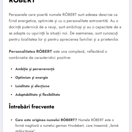
Persoanele care poartă numele RÓBERT sunt adesea descrise ca
fiind energetice, optimiste și cu o personalitate extrovertită. Au o
dorință puternică de a reuși, sunt ambitioși și au o capacitate de a
se adapta cu ușurință la situații noi. De asemenea, sunt cunoscuți
pentru loialitatea lor și pentru aprecierea familiei și a prietenilor.
Personalitatea RÓBERT
este una complexă, reflectând o
combinatie de caracteristici pozitive:
Ambiție și perseverență
Optimism și energie
Loialitate și afecțiune
Adaptabilitate și flexibilitate
Întrebări frecvente
Care este originea numelui RÓBERT?
Numele RÓBERT este o
formă maghiară a numelui german Hrodebert, care înseamnă „faimă
strălucitoare”.