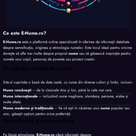
Ce este E-Nume.ro?
E-Nume.ro
este o platformă online specializată în oferirea de informații detaliate
despre semnificația, originea și etimologia numelor. Este locul ideal pentru oricine
dorește să afle mai multe despre propriul
nume
sau să găsească inspirație pentru
numele unui copil, personaj de poveste sau proiect creativ.
O colecție variată de nume
Site-ul cuprinde o bază de date vastă, cu nume din diverse culturi și limbi, inclusiv:
Nume românești
– de la clasicele Ana și Ion, până la cele mai rare.
Nume internaționale
– incluzând nume maghiare, islandeze, persane, arabe și
multe altele.
Nume moderne și tradiționale
– fie că ești în căutarea unui
nume
popular sau
unic, găsești opțiuni pentru orice preferință.
Semnificație și personalitate
Pe lângă etimologie,
E-Nume.ro
oferă informații despre: