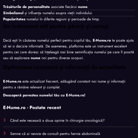
Trăsăturile de personalitate
asociate fiecărui
nume
.
Simbolismul
și influența numelui asupra vieții individului.
Popularitatea
numelui în diferite regiuni și perioade de timp.
Un instrument util pentru părinți și curioși
Dacă ești în căutarea numelui perfect pentru copilul tău,
E-Nume.ro
te poate ajuta
să iei o decizie informată. De asemenea, platforma este un instrument excelent
pentru cei care doresc să înțeleagă mai bine semnificația numelui pe care îl poartă
sau să exploreze
nume
noi pentru diverse scopuri.
Optimizare constantă și informații de actualitate
E-Nume.ro
este actualizat frecvent, adăugând constant noi nume și informații
pentru a rămâne relevant și complet.
Descoperă povestea numelui tău cu
E-Nume.ro
!
E-Nume.ro - Postate recent
Când este necesară a doua opinie în chirurgie oncologică?
Semne că ai nevoie de consult pentru hernie abdominală