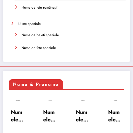
Nume de fete românești
Nume spaniole
Nume de baieti spaniole
Nume de fete spaniole
Nume & Prenume
Num
Num
Num
Num
ele
ele
ele
ele
XSAY
URV
SRA
SOH