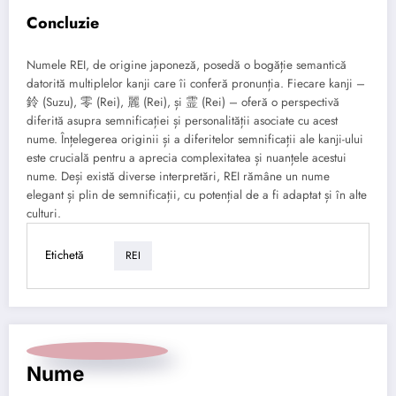
Concluzie
Numele REI, de origine japoneză, posedă o bogăție semantică
datorită multiplelor kanji care îi conferă pronunția. Fiecare kanji –
鈴 (Suzu), 零 (Rei), 麗 (Rei), și 霊 (Rei) – oferă o perspectivă
diferită asupra semnificației și personalității asociate cu acest
nume. Înțelegerea originii și a diferitelor semnificații ale kanji-ului
este crucială pentru a aprecia complexitatea și nuanțele acestui
nume. Deși există diverse interpretări, REI rămâne un nume
elegant și plin de semnificații, cu potențial de a fi adaptat și în alte
culturi.
Etichetă
REI
Nume