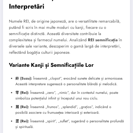
Interpretări
Numele REI, de origine japoneză, are o versatilitate remarcabilă,
putând fi scris în mai multe moduri cu kanji, fiecare cu o
semnificație distinctă. Această diversitate contribuie la
complexitatea și farmecul numelui. Analizând
REI semnificația
în
diversele sale variante, descoperim o gamă largă de interpretări,
reflectând bogăția culturii japoneze.
Variante Kanji și Semnificațiile Lor
鈴 (Suzu):
Înseamnă „clopot”, evocând sunete delicate și armonioase.
Această interpretare sugerează o personalitate blândă și melodică.
零 (Rei):
Înseamnă „zero”, „nimic”, dar în contextul numelui, poate
simboliza potențialul infinit și începutul unui nou ciclu.
麗 (Rei):
Înseamnă „frumos”, „splendid”, „grațios”, indicând o
posibilă asociere cu frumusețea interioară și exterioară.
霊 (Rei):
Înseamnă „spirit”, „suflet”, sugerând o personalitate profundă
și spirituală.