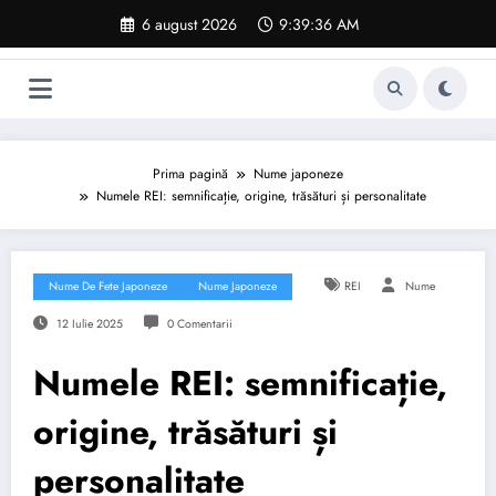
Sari
6 august 2026
9:39:37 AM
la
conținut
Prima pagină
Nume japoneze
Numele REI: semnificație, origine, trăsături și personalitate
Nume De Fete Japoneze
Nume Japoneze
REI
Nume
12 Iulie 2025
0 Comentarii
Numele REI: semnificație,
origine, trăsături și
personalitate