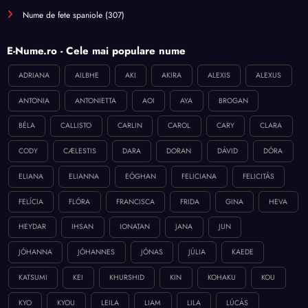
Nume de fete spaniole
(307)
E-Nume.ro - Cele mai populare nume
ADRIANA
AILBHE
AKI
AKIRA
ALEXIS
ALEXUS
ANTONIA
ANTONIETTA
AOI
AYA
BROGAN
BÉLA
CALLISTO
CARLIN
CAROL
CARY
CLARA
CODY
CÆLESTIS
DARA
DORAN
DÁVID
DÓRA
ELIANA
ELIANNA
EÓGHAN
FELICIANA
FELICITÁS
FELÍCIA
FLÓRA
FRANCISCA
FRIDA
GINA
HEVA
HEYDAR
IHSAN
IONATAN
JANA
JUN
JÓHANNA
JÓHANNES
JÓNAS
JÚLIA
KAEDE
KATSUMI
KEI
KHURSHID
KIN
KOHAKU
KOU
KYO
KYOU
LEILA
LIAM
LILA
LÚCÁS