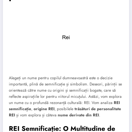
Alegeți un nume pentru copilul dumneavoastră este o decizie
importantă, plină de semnificație și simbolism. Deseori, părinții se
orientează către nume cu origini și semnificații bogate, care să
reflecte aspirațiile lor pentru viitorul micuțului. Astăzi, vom explora
un nume cu o profundă rezonanță culturală: REI. Vom analiza
REI
semnificație
,
origine REI
, posibilele
trăsături de personalitate
REI
și vom explora și câteva
nume derivate din REI
.
REI Semnificație: O Multitudine de