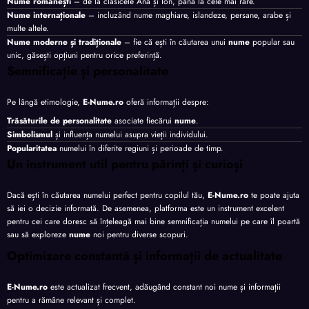
Nume românești
– de la clasicele Ana și Ion, până la cele mai rare.
Nume internaționale
– incluzând nume maghiare, islandeze, persane, arabe și
multe altele.
Nume moderne și tradiționale
– fie că ești în căutarea unui
nume
popular sau
unic, găsești opțiuni pentru orice preferință.
Semnificație și personalitate
Pe lângă etimologie,
E-Nume.ro
oferă informații despre:
Trăsăturile de personalitate
asociate fiecărui
nume
.
Simbolismul
și influența numelui asupra vieții individului.
Popularitatea
numelui în diferite regiuni și perioade de timp.
Un instrument util pentru părinți și curioși
Dacă ești în căutarea numelui perfect pentru copilul tău,
E-Nume.ro
te poate ajuta
să iei o decizie informată. De asemenea, platforma este un instrument excelent
pentru cei care doresc să înțeleagă mai bine semnificația numelui pe care îl poartă
sau să exploreze
nume
noi pentru diverse scopuri.
Optimizare constantă și informații de actualitate
E-Nume.ro
este actualizat frecvent, adăugând constant noi nume și informații
pentru a rămâne relevant și complet.