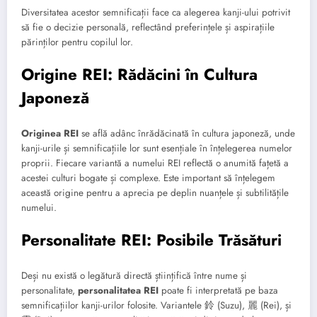
Diversitatea acestor semnificații face ca alegerea kanji-ului potrivit
să fie o decizie personală, reflectând preferințele și aspirațiile
părinților pentru copilul lor.
Origine REI: Rădăcini în Cultura
Japoneză
Originea REI
se află adânc înrădăcinată în cultura japoneză, unde
kanji-urile și semnificațiile lor sunt esențiale în înțelegerea numelor
proprii. Fiecare variantă a numelui REI reflectă o anumită fațetă a
acestei culturi bogate și complexe. Este important să înțelegem
această origine pentru a aprecia pe deplin nuanțele și subtilitățile
numelui.
Personalitate REI: Posibile Trăsături
Deși nu există o legătură directă științifică între nume și
personalitate,
personalitatea REI
poate fi interpretată pe baza
semnificațiilor kanji-urilor folosite. Variantele 鈴 (Suzu), 麗 (Rei), și