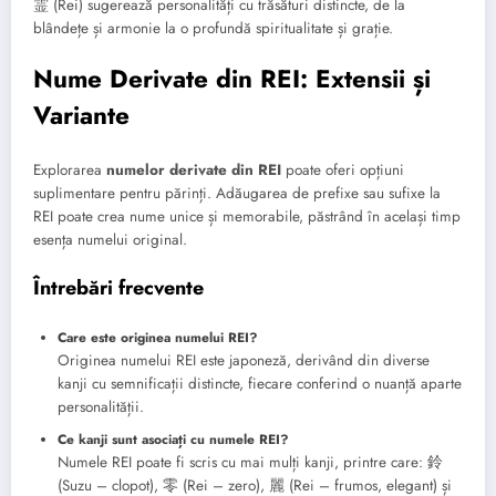
霊 (Rei) sugerează personalități cu trăsături distincte, de la
blândețe și armonie la o profundă spiritualitate și grație.
Nume Derivate din REI: Extensii și
Variante
Explorarea
numelor derivate din REI
poate oferi opțiuni
suplimentare pentru părinți. Adăugarea de prefixe sau sufixe la
REI poate crea nume unice și memorabile, păstrând în același timp
esența numelui original.
Întrebări frecvente
Care este originea numelui REI?
Originea numelui REI este japoneză, derivând din diverse
kanji cu semnificații distincte, fiecare conferind o nuanță aparte
personalității.
Ce kanji sunt asociați cu numele REI?
Numele REI poate fi scris cu mai mulți kanji, printre care: 鈴
(Suzu – clopot), 零 (Rei – zero), 麗 (Rei – frumos, elegant) și