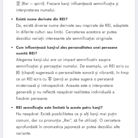
霊 (Rei – spirit). Fiecare kanji influențează semnificația și
interpretarea numelui.
Există nume derivate din REI?
Da, există diverse nume derivate sau inspirate de REI, adaptate
în diferite culturi sau limbi. Cercetarea acestora ar putea
dezvălui variații interesante ale semnificației originale.
Cum influențează kanji-ul ales personalitatea unei persoane
numită REI?
Alegerea kanji-ului are un impact semnificativ asupra
semnificației și percepției numelui. De exemplu, un REI scris cu
鈴 (clopot) sugerează o personalitate sonoră și vibrantă, în timp
ce un REI scris cu 零 (zero) ar putea sugera o persoană
misterioasă și introspectivă. Aceasta este o interpretare
generală și nu reflectă neapărat realitatea individuală a
fiecărei persoane.
REI semnificație este limitată la aceste patru kanji?
Nu neapărat. Există posibilitatea ca și alți kanji mai puțin
comuni, dar cu pronunția „Rei”, să fie utilizați. O cercetare
aprofundată în onomastica japoneză ar putea dezvălui alte
variante.