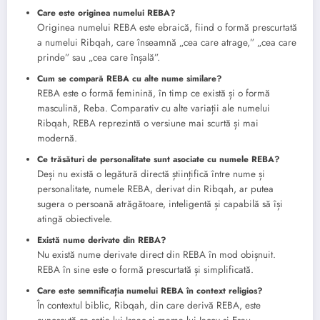
Care este originea numelui REBA?
Originea numelui REBA este ebraică, fiind o formă prescurtată
a numelui Ribqah, care înseamnă „cea care atrage,” „cea care
prinde” sau „cea care înșală”.
Cum se compară REBA cu alte nume similare?
REBA este o formă feminină, în timp ce există și o formă
masculină, Reba. Comparativ cu alte variații ale numelui
Ribqah, REBA reprezintă o versiune mai scurtă și mai
modernă.
Ce trăsături de personalitate sunt asociate cu numele REBA?
Deși nu există o legătură directă științifică între nume și
personalitate, numele REBA, derivat din Ribqah, ar putea
sugera o persoană atrăgătoare, inteligentă și capabilă să își
atingă obiectivele.
Există nume derivate din REBA?
Nu există nume derivate direct din REBA în mod obișnuit.
REBA în sine este o formă prescurtată și simplificată.
Care este semnificația numelui REBA în context religios?
În contextul biblic, Ribqah, din care derivă REBA, este