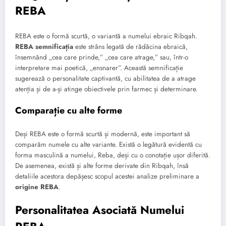
REBA
REBA este o formă scurtă, o variantă a numelui ebraic Ribqah.
REBA semnificația
este strâns legată de rădăcina ebraică,
însemnând „cea care prinde,” „cea care atrage,” sau, într-o
interpretare mai poetică, „ensnarer”. Această semnificație
sugerează o personalitate captivantă, cu abilitatea de a atrage
atenția și de a-și atinge obiectivele prin farmec și determinare.
Comparație cu alte forme
Deși REBA este o formă scurtă și modernă, este important să
comparăm numele cu alte variante. Există o legătură evidentă cu
forma masculină a numelui, Reba, deși cu o conotație ușor diferită.
De asemenea, există și alte forme derivate din Ribqah, însă
detaliile acestora depășesc scopul acestei analize preliminare a
origine REBA
.
Personalitatea Asociată Numelui