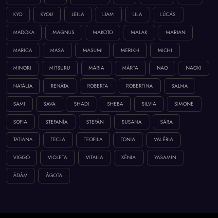
KYO
KYOU
LEILA
LIAM
LILA
LÚCÁS
MADOKA
MAGNUS
MAKOTO
MALAK
MARIAN
MARICA
MASA
MASUMI
MERIKH
MICHI
MINORI
MITSURU
MÁRIA
MÁRTA
NAO
NAOKI
NATÁLIA
RENÁTA
ROBERTA
ROBERTINA
SALMA
SAMI
SAVA
SHADI
SHEBA
SILVIA
SIMONE
SOFIA
STEFANÍA
STEFÁN
SUSANA
SÁRA
TATIANA
TECLA
TEOFILA
TONIA
VALÉRIA
VIGGÓ
VIOLETA
VITALIA
XÉNIA
YASAMIN
ÁDÁM
ÁGOTA