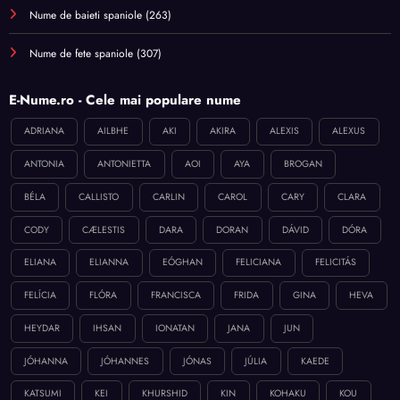
Nume de baieti spaniole
(263)
Nume de fete spaniole
(307)
E-Nume.ro - Cele mai populare nume
ADRIANA
AILBHE
AKI
AKIRA
ALEXIS
ALEXUS
ANTONIA
ANTONIETTA
AOI
AYA
BROGAN
BÉLA
CALLISTO
CARLIN
CAROL
CARY
CLARA
CODY
CÆLESTIS
DARA
DORAN
DÁVID
DÓRA
ELIANA
ELIANNA
EÓGHAN
FELICIANA
FELICITÁS
FELÍCIA
FLÓRA
FRANCISCA
FRIDA
GINA
HEVA
HEYDAR
IHSAN
IONATAN
JANA
JUN
JÓHANNA
JÓHANNES
JÓNAS
JÚLIA
KAEDE
KATSUMI
KEI
KHURSHID
KIN
KOHAKU
KOU