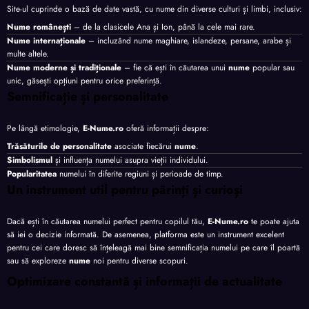
Site-ul cuprinde o bază de date vastă, cu nume din diverse culturi și limbi, inclusiv:
Nume românești
– de la clasicele Ana și Ion, până la cele mai rare.
Nume internaționale
– incluzând nume maghiare, islandeze, persane, arabe și
multe altele.
Nume moderne și tradiționale
– fie că ești în căutarea unui
nume
popular sau
unic, găsești opțiuni pentru orice preferință.
Semnificație și personalitate
Pe lângă etimologie,
E-Nume.ro
oferă informații despre:
Trăsăturile de personalitate
asociate fiecărui
nume
.
Simbolismul
și influența numelui asupra vieții individului.
Popularitatea
numelui în diferite regiuni și perioade de timp.
Un instrument util pentru părinți și curioși
Dacă ești în căutarea numelui perfect pentru copilul tău,
E-Nume.ro
te poate ajuta
să iei o decizie informată. De asemenea, platforma este un instrument excelent
pentru cei care doresc să înțeleagă mai bine semnificația numelui pe care îl poartă
sau să exploreze
nume
noi pentru diverse scopuri.
Optimizare constantă și informații de actualitate