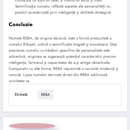
cunoscută ca soția lui Isaac și mama lui Iacov și Esau.
Semnificația numelui reflectă aspecte ale personalității ei,
posibil caracterizată prin inteligență și abilitate strategică.
Concluzie
Numele REBA, de origine ebraică, este o formă prescurtată a
numelui Ribqah, având o semnificație bogată și evocatoare. Deși
asocierea numelui cu trăsături specifice de personalitate este
subiectivă, originea sa sugerează potențial caracteristici precum
inteligența, farmecul și capacitatea de a-și atinge obiectivele.
Comparativ cu alte forme, REBA reprezintă o variantă modernă și
concisă. Lipsa numelor derivate direct din REBA subliniază
unicitatea sa.
Etichetă
REBA