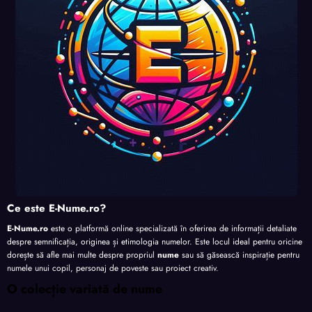
te
te
te
Ce este E-Nume.ro?
E-Nume.ro
este o platformă online specializată în oferirea de informații detaliate
despre semnificația, originea și etimologia numelor. Este locul ideal pentru oricine
dorește să afle mai multe despre propriul
nume
sau să găsească inspirație pentru
numele unui copil, personaj de poveste sau proiect creativ.
O colecție variată de nume