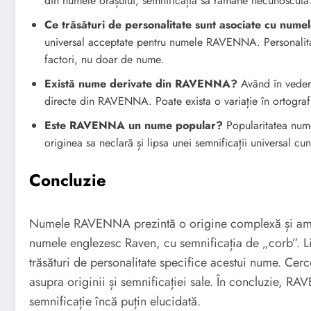
din numele orașului, semnificația sa rămâne necunoscută.
Ce trăsături de personalitate sunt asociate cu n
universal acceptate pentru numele RAVENNA. Personalitat
factori, nu doar de nume.
Există nume derivate din RAVENNA?
Având în vedere
directe din RAVENNA. Poate exista o variație în ortografi
Este RAVENNA un nume popular?
Popularitatea num
originea sa neclară și lipsa unei semnificații universal cu
Concluzie
Numele RAVENNA prezintă o origine complexă și ambig
numele englezesc Raven, cu semnificația de „corb”. Lip
trăsături de personalitate specifice acestui nume. Cerc
asupra originii și semnificației sale. În concluzie, R
semnificație încă puțin elucidată.