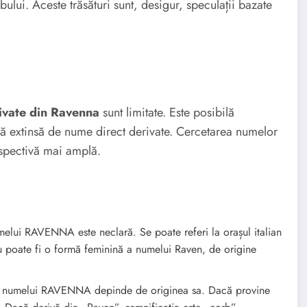
ului. Aceste trăsături sunt, desigur, speculații bazate
ivate din Ravenna
sunt limitate. Este posibilă
stă extinsă de nume direct derivate. Cercetarea numelor
rspectivă mai amplă.
elui RAVENNA este neclară. Se poate referi la orașul italian
au poate fi o formă feminină a numelui Raven, de origine
a numelui RAVENNA depinde de originea sa. Dacă provine