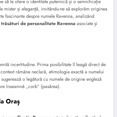
 să le ofere o identitate puternică și o semnificație
mister și eleganță, invitându-ne să explorăm originea
pecte fascinante despre numele Ravenna, analizând
e
trăsături de personalitate Ravenna
asociate și
tă incertitudine. Prima posibilitate îl leagă direct de
 context rămâne neclară, etimologia exactă a numelui
ate sugerează o legătură cu numele de origine engleză
are înseamnă „corb” (pasărea).
la Oraș