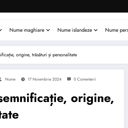
Nume maghiare
Nume islandeze
Nume per
ție, origine, trăsături și personalitate
Nume
17 Noiembrie 2024
0 Comentarii
nificație, origine,
tate