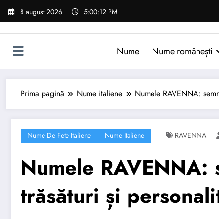
Sari
8 august 2026
5:00:13 PM
la
conținut
Nume
Nume românești
Prima pagină
Nume italiene
Numele RAVENNA: semnifica
Nume De Fete Italiene
Nume Italiene
RAVENNA
Numele RAVENNA: sem
trăsături și personali