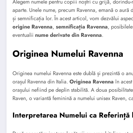
Alegem numele pentru copiii noștri cu grijă, dorindu-ne
aparte. Unele nume, precum Ravenna, emană o aură de 
și semnificația lor. În acest articol, vom dezvălui as
origine Ravenna
,
semnificația Ravenna
, posibilel
eventualii
nume derivate din Ravenna
.
Originea Numelui Ravenna
Originea numelui Ravenna este dublă și prezintă o anumi
orașul Ravenna din Italia.
Originea Ravenna
în acest
orașului nefiind pe deplin stabilită. A doua posibilit
Raven, o variantă feminină a numelui unisex Raven, c
Interpretarea Numelui ca Referință 