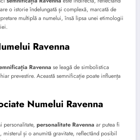
nci
semnificația Ravenna
este indirectă, reflectând
a are o istorie îndelungată și complexă, marcată de
erpretare multiplă a numelui, însă lipsa unei etimologii
iei.
 Numelui Ravenna
emnificația Ravenna
se leagă de simbolistica
chiar prevestire. Această semnificație poate influența
sociate Numelui Ravenna
și personalitate,
personalitate Ravenna
ar putea fi
 misterul și o anumită gravitate, reflectând posibil