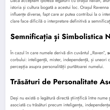
Dacă acceptăm ipoteza legăturii cu orașul italian, atu
istoria și cultura bogată a acestui loc. Orașul Ravenn
influențe diverse, fapt care ar putea contribui la o int
clare face dificilă o interpretare definitivă a semnificaț
Semnificația și Simbolistica
În cazul în care numele derivă din cuvântul „Raven”,
s
corbului: inteligență, mister, independență, și uneori 
percepția asupra personalității purtătoarei numelui.
Trăsături de Personalitate A
Deși nu există o legătură directă științifică între nume 
asociată cu trăsături precum inteligența, independența,