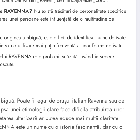
 Dacă derivă din „Raven”, semnificația este „corb”.
umele RAVENNA?
Nu există trăsături de personalitate specifice
ea unei persoane este influențată de o multitudine de
 originea ambiguă, este dificil de identificat nume derivate
e sau o utilizare mai puțin frecventă a unor forme derivate.
elui RAVENNA este probabil scăzută, având în vedere
noscute.
uă. Poate fi legat de orașul italian Ravenna sau de
sa unei etimologii clare face dificilă atribuirea unor
etarea ulterioară ar putea aduce mai multă claritate
AVENNA este un nume cu o istorie fascinantă, dar cu o