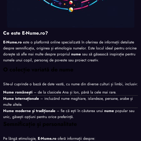
Ce este E-Nume.ro?
E-Nume.ro
este o platformă online specializată în oferirea de informații detaliate
despre semnificația, originea și etimologia numelor. Este locul ideal pentru oricine
dorește să afle mai multe despre propriul
nume
sau să găsească inspirație pentru
numele unui copil, personaj de poveste sau proiect creativ.
O colecție variată de nume
Site-ul cuprinde o bază de date vastă, cu nume din diverse culturi și limbi, inclusiv:
Nume românești
– de la clasicele Ana și Ion, până la cele mai rare.
Nume internaționale
– incluzând nume maghiare, islandeze, persane, arabe și
multe altele.
Nume moderne și tradiționale
– fie că ești în căutarea unui
nume
popular sau
unic, găsești opțiuni pentru orice preferință.
Semnificație și personalitate
Pe lângă etimologie,
E-Nume.ro
oferă informații despre: