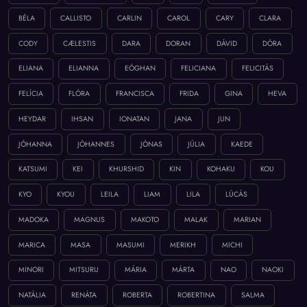
BÉLA
CALLISTO
CARLIN
CAROL
CARY
CLARA
CODY
CÆLESTIS
DARA
DORAN
DÁVID
DÓRA
ELIANA
ELIANNA
EÓGHAN
FELICIANA
FELICITÁS
FELÍCIA
FLÓRA
FRANCISCA
FRIDA
GINA
HEVA
HEYDAR
IHSAN
IONATAN
JANA
JUN
JÓHANNA
JÓHANNES
JÓNAS
JÚLIA
KAEDE
KATSUMI
KEI
KHURSHID
KIN
KOHAKU
KOU
KYO
KYOU
LEILA
LIAM
LILA
LÚCÁS
MADOKA
MAGNUS
MAKOTO
MALAK
MARIAN
MARICA
MASA
MASUMI
MERIKH
MICHI
MINORI
MITSURU
MÁRIA
MÁRTA
NAO
NAOKI
NATÁLIA
RENÁTA
ROBERTA
ROBERTINA
SALMA