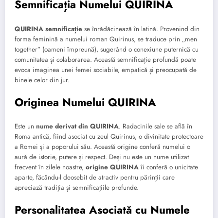
Semnificația Numelui QUIRINA
QUIRINA semnificație
se înrădăcinează în latină. Provenind din
forma feminină a numelui roman Quirinus, se traduce prin „men
together” (oameni împreună), sugerând o conexiune puternică cu
comunitatea și colaborarea. Această semnificație profundă poate
evoca imaginea unei femei sociabile, empatică și preocupată de
binele celor din jur.
Originea Numelui QUIRINA
Este un
nume derivat din QUIRINA
. Radacinile sale se află în
Roma antică, fiind asociat cu zeul Quirinus, o divinitate protectoare
a Romei și a poporului său. Această origine conferă numelui o
aură de istorie, putere și respect. Deși nu este un nume utilizat
frecvent în zilele noastre,
origine QUIRINA
îi conferă o unicitate
aparte, făcându-l deosebit de atractiv pentru părinții care
apreciază tradiția și semnificațiile profunde.
Personalitatea Asociată cu Numele