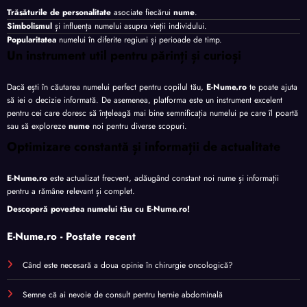
Trăsăturile de personalitate
asociate fiecărui
nume
.
Simbolismul
și influența numelui asupra vieții individului.
Popularitatea
numelui în diferite regiuni și perioade de timp.
Un instrument util pentru părinți și curioși
Dacă ești în căutarea numelui perfect pentru copilul tău,
E-Nume.ro
te poate ajuta
să iei o decizie informată. De asemenea, platforma este un instrument excelent
pentru cei care doresc să înțeleagă mai bine semnificația numelui pe care îl poartă
sau să exploreze
nume
noi pentru diverse scopuri.
Optimizare constantă și informații de actualitate
E-Nume.ro
este actualizat frecvent, adăugând constant noi nume și informații
pentru a rămâne relevant și complet.
Descoperă povestea numelui tău cu
E-Nume.ro
!
E-Nume.ro - Postate recent
Când este necesară a doua opinie în chirurgie oncologică?
Semne că ai nevoie de consult pentru hernie abdominală