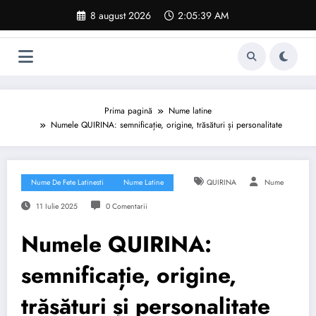
Sari
8 august 2026
2:05:40 AM
la
conținut
Prima pagină
Nume latine
Numele QUIRINA: semnificație, origine, trăsături și personalitate
Nume De Fete Latinesti
Nume Latine
QUIRINA
Nume
11 Iulie 2025
0 Comentarii
Numele QUIRINA:
semnificație, origine,
trăsături și personalitate