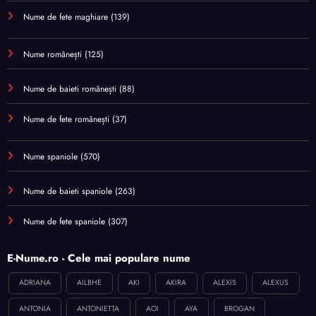
Nume de fete maghiare
(139)
Nume românești
(125)
Nume de baieti românești
(88)
Nume de fete românești
(37)
Nume spaniole
(570)
Nume de baieti spaniole
(263)
Nume de fete spaniole
(307)
E-Nume.ro - Cele mai populare nume
ADRIANA
AILBHE
AKI
AKIRA
ALEXIS
ALEXUS
ANTONIA
ANTONIETTA
AOI
AYA
BROGAN