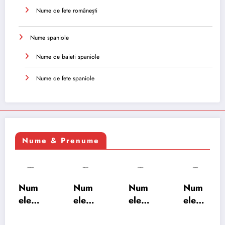
Nume de fete românești
Nume spaniole
Nume de baieti spaniole
Nume de fete spaniole
Nume & Prenume
Num
Num
Num
Num
ele
ele
ele
ele
XSAY
URV
SRA
SOH