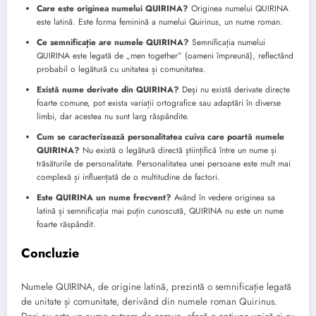
Care este originea numelui QUIRINA?
Originea numelui QUIRINA
este latină. Este forma feminină a numelui Quirinus, un nume roman.
Ce semnificație are numele QUIRINA?
Semnificația numelui
QUIRINA este legată de „men together” (oameni împreună), reflectând
probabil o legătură cu unitatea și comunitatea.
Există nume derivate din QUIRINA?
Deși nu există derivate directe
foarte comune, pot exista variații ortografice sau adaptări în diverse
limbi, dar acestea nu sunt larg răspândite.
Cum se caracterizează personalitatea cuiva care poartă numele
QUIRINA?
Nu există o legătură directă științifică între un nume și
trăsăturile de personalitate. Personalitatea unei persoane este mult mai
complexă și influențată de o multitudine de factori.
Este QUIRINA un nume frecvent?
Având în vedere originea sa
latină și semnificația mai puțin cunoscută, QUIRINA nu este un nume
foarte răspândit.
Concluzie
Numele QUIRINA, de origine latină, prezintă o semnificație legată
de unitate și comunitate, derivând din numele roman Quirinus.