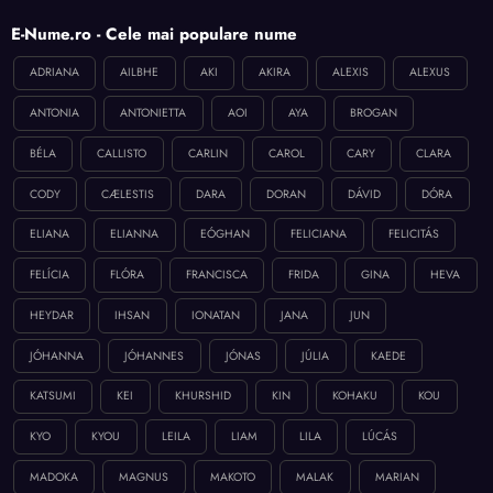
E-Nume.ro - Cele mai populare nume
ADRIANA
AILBHE
AKI
AKIRA
ALEXIS
ALEXUS
ANTONIA
ANTONIETTA
AOI
AYA
BROGAN
BÉLA
CALLISTO
CARLIN
CAROL
CARY
CLARA
CODY
CÆLESTIS
DARA
DORAN
DÁVID
DÓRA
ELIANA
ELIANNA
EÓGHAN
FELICIANA
FELICITÁS
FELÍCIA
FLÓRA
FRANCISCA
FRIDA
GINA
HEVA
HEYDAR
IHSAN
IONATAN
JANA
JUN
JÓHANNA
JÓHANNES
JÓNAS
JÚLIA
KAEDE
KATSUMI
KEI
KHURSHID
KIN
KOHAKU
KOU
KYO
KYOU
LEILA
LIAM
LILA
LÚCÁS
MADOKA
MAGNUS
MAKOTO
MALAK
MARIAN