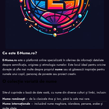
Ce este E-Nume.ro?
E-Nume.ro
este o platformă online specializată în oferirea de informații detaliate
despre semnificația, originea și etimologia numelor. Este locul ideal pentru oricine
dorește să afle mai multe despre propriul
nume
sau să găsească inspirație pentru
numele unui copil, personaj de poveste sau proiect creativ.
O colecție variată de nume
Site-ul cuprinde o bază de date vastă, cu nume din diverse culturi și limbi, inclusiv:
Nume românești
– de la clasicele Ana și Ion, până la cele mai rare.
Nume internaționale
– incluzând nume maghiare, islandeze, persane, arabe și
multe altele.