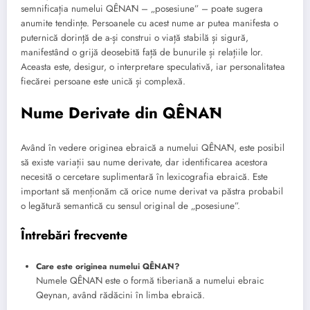
semnificația numelui QÊNĀN – „posesiune” – poate sugera
anumite tendințe. Persoanele cu acest nume ar putea manifesta o
puternică dorință de a-și construi o viață stabilă și sigură,
manifestând o grijă deosebită față de bunurile și relațiile lor.
Aceasta este, desigur, o interpretare speculativă, iar personalitatea
fiecărei persoane este unică și complexă.
Nume Derivate din QÊNĀN
Având în vedere originea ebraică a numelui QÊNĀN, este posibil
să existe variații sau nume derivate, dar identificarea acestora
necesită o cercetare suplimentară în lexicografia ebraică. Este
important să menționăm că orice nume derivat va păstra probabil
o legătură semantică cu sensul original de „posesiune”.
Întrebări frecvente
Care este originea numelui QÊNĀN?
Numele QÊNĀN este o formă tiberiană a numelui ebraic
Qeynan, având rădăcini în limba ebraică.