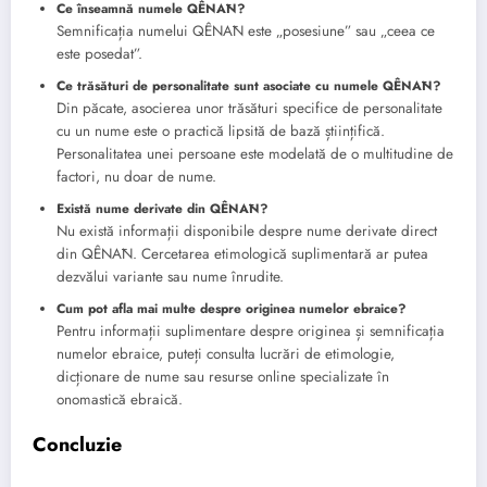
Ce înseamnă numele QÊNĀN?
Semnificația numelui QÊNĀN este „posesiune” sau „ceea ce
este posedat”.
Ce trăsături de personalitate sunt asociate cu numele QÊNĀN?
Din păcate, asocierea unor trăsături specifice de personalitate
cu un nume este o practică lipsită de bază științifică.
Personalitatea unei persoane este modelată de o multitudine de
factori, nu doar de nume.
Există nume derivate din QÊNĀN?
Nu există informații disponibile despre nume derivate direct
din QÊNĀN. Cercetarea etimologică suplimentară ar putea
dezvălui variante sau nume înrudite.
Cum pot afla mai multe despre originea numelor ebraice?
Pentru informații suplimentare despre originea și semnificația
numelor ebraice, puteți consulta lucrări de etimologie,
dicționare de nume sau resurse online specializate în
onomastică ebraică.
Concluzie