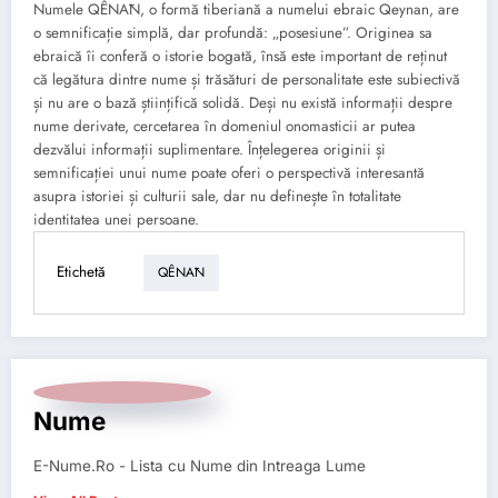
Numele QÊNĀN, o formă tiberiană a numelui ebraic Qeynan, are
o semnificație simplă, dar profundă: „posesiune”. Originea sa
ebraică îi conferă o istorie bogată, însă este important de reținut
că legătura dintre nume și trăsături de personalitate este subiectivă
și nu are o bază științifică solidă. Deși nu există informații despre
nume derivate, cercetarea în domeniul onomasticii ar putea
dezvălui informații suplimentare. Înțelegerea originii și
semnificației unui nume poate oferi o perspectivă interesantă
asupra istoriei și culturii sale, dar nu definește în totalitate
identitatea unei persoane.
Etichetă
QÊNĀN
Nume
E-Nume.Ro - Lista cu Nume din Intreaga Lume