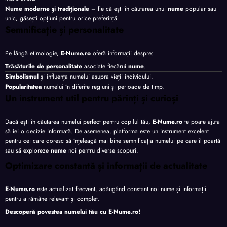
Nume moderne și tradiționale
– fie că ești în căutarea unui
nume
popular sau
unic, găsești opțiuni pentru orice preferință.
Semnificație și personalitate
Pe lângă etimologie,
E-Nume.ro
oferă informații despre:
Trăsăturile de personalitate
asociate fiecărui
nume
.
Simbolismul
și influența numelui asupra vieții individului.
Popularitatea
numelui în diferite regiuni și perioade de timp.
Un instrument util pentru părinți și curioși
Dacă ești în căutarea numelui perfect pentru copilul tău,
E-Nume.ro
te poate ajuta
să iei o decizie informată. De asemenea, platforma este un instrument excelent
pentru cei care doresc să înțeleagă mai bine semnificația numelui pe care îl poartă
sau să exploreze
nume
noi pentru diverse scopuri.
Optimizare constantă și informații de actualitate
E-Nume.ro
este actualizat frecvent, adăugând constant noi nume și informații
pentru a rămâne relevant și complet.
Descoperă povestea numelui tău cu
E-Nume.ro
!