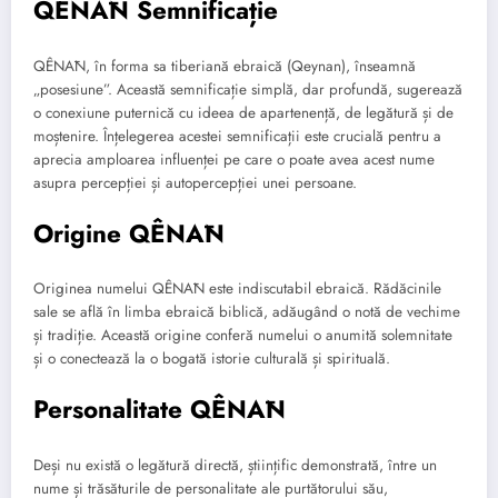
QÊNĀN Semnificație
QÊNĀN, în forma sa tiberiană ebraică (Qeynan), înseamnă
„posesiune”. Această semnificație simplă, dar profundă, sugerează
o conexiune puternică cu ideea de apartenență, de legătură și de
moștenire. Înțelegerea acestei semnificații este crucială pentru a
aprecia amploarea influenței pe care o poate avea acest nume
asupra percepției și autopercepției unei persoane.
Origine QÊNĀN
Originea numelui QÊNĀN este indiscutabil ebraică. Rădăcinile
sale se află în limba ebraică biblică, adăugând o notă de vechime
și tradiție. Această origine conferă numelui o anumită solemnitate
și o conectează la o bogată istorie culturală și spirituală.
Personalitate QÊNĀN
Deși nu există o legătură directă, științific demonstrată, între un
nume și trăsăturile de personalitate ale purtătorului său,