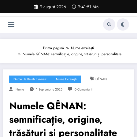
Sari
9 august 2026
9:41:52 AM
la
conținut
Prima pagină
Nume evreiești
Numele QÊNĀN: semnificație, origine, trăsături și personalitate
Nume De Baieti Evreiești
Nume Evreiești
QÊNĀN
Nume
1 Septembrie 2025
0 Comentarii
Numele QÊNĀN:
semnificație, origine,
trăsături și personalitate