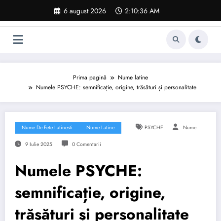
Sari
6 august 2026
2:10:37 AM
la
conținut
Prima pagină
Nume latine
Numele PSYCHE: semnificație, origine, trăsături și personalitate
Nume De Fete Latinesti
Nume Latine
PSYCHE
Nume
9 Iulie 2025
0 Comentarii
Numele PSYCHE:
semnificație, origine,
trăsături și personalitate