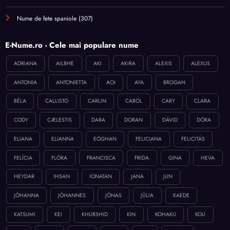
Nume de fete spaniole
(307)
E-Nume.ro - Cele mai populare nume
ADRIANA
AILBHE
AKI
AKIRA
ALEXIS
ALEXUS
ANTONIA
ANTONIETTA
AOI
AYA
BROGAN
BÉLA
CALLISTO
CARLIN
CAROL
CARY
CLARA
CODY
CÆLESTIS
DARA
DORAN
DÁVID
DÓRA
ELIANA
ELIANNA
EÓGHAN
FELICIANA
FELICITÁS
FELÍCIA
FLÓRA
FRANCISCA
FRIDA
GINA
HEVA
HEYDAR
IHSAN
IONATAN
JANA
JUN
JÓHANNA
JÓHANNES
JÓNAS
JÚLIA
KAEDE
KATSUMI
KEI
KHURSHID
KIN
KOHAKU
KOU