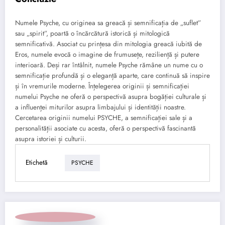
Numele Psyche, cu originea sa greacă și semnificația de „suflet”
sau „spirit”, poartă o încărcătură istorică și mitologică
semnificativă. Asociat cu prințesa din mitologia greacă iubită de
Eros, numele evocă o imagine de frumusețe, reziliență și putere
interioară. Deși rar întâlnit, numele Psyche rămâne un nume cu o
semnificație profundă și o eleganță aparte, care continuă să inspire
și în vremurile moderne. Înțelegerea originii și semnificației
numelui Psyche ne oferă o perspectivă asupra bogăției culturale și
a influenței miturilor asupra limbajului și identității noastre.
Cercetarea originii numelui PSYCHE, a semnificației sale și a
personalității asociate cu acesta, oferă o perspectivă fascinantă
asupra istoriei și culturii.
Etichetă
PSYCHE