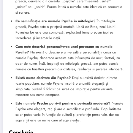
greacă, derivând din cuvântul „psyche” care înseamnă „suflet”,
„minte” sau „spirit”. Forma latină a numelui este identică ca pronunție
și scriere.
Ce semnificație are numele Psyche în mitologie?
În mitologia
greacă, Psyche este o prințesă mortală iubită de Eros, zeul iubirii.
Povestea lor este una complexă, explorând teme precum iubirea,
încrederea și încercările vieții.
Cum este descrisă personalitatea unei persoane cu numele
Psyche?
Nu există o descriere universală a personalității cuiva cu
numele Psyche, deoarece aceasta este influențată de mulți factori, nu
doar de nume. Însă, inspirați de mitologia greacă, am putea asocia
numele cu trăsături precum curiozitatea, reziliența și puterea interioară.
Există nume derivate din Psyche?
Deși nu există derivări directe
foarte populare, numele Psyche inspiră o anumită eleganță și
simplitate, putând fi folosit ca sursă de inspirație pentru variante
moderne sau nume compuse.
Este numele Psyche potrivit pentru o perioadă modernă?
Numele
Psyche este elegant, rar, și are o semnificație profundă. Popularitatea
sa ar putea varia în funcție de cultură și preferințe personale, dar cu
siguranță este un nume care atrage atenția.
Concluzie