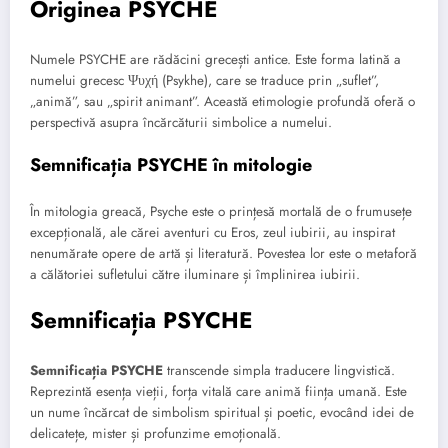
Originea PSYCHE
Numele PSYCHE are rădăcini grecești antice. Este forma latină a
numelui grecesc Ψυχή (Psykhe), care se traduce prin „suflet”,
„animă”, sau „spirit animant”. Această etimologie profundă oferă o
perspectivă asupra încărcăturii simbolice a numelui.
Semnificația PSYCHE în mitologie
În mitologia greacă, Psyche este o prințesă mortală de o frumusețe
excepțională, ale cărei aventuri cu Eros, zeul iubirii, au inspirat
nenumărate opere de artă și literatură. Povestea lor este o metaforă
a călătoriei sufletului către iluminare și împlinirea iubirii.
Semnificația PSYCHE
Semnificația PSYCHE
transcende simpla traducere lingvistică.
Reprezintă esența vieții, forța vitală care animă ființa umană. Este
un nume încărcat de simbolism spiritual și poetic, evocând idei de
delicatețe, mister și profunzime emoțională.