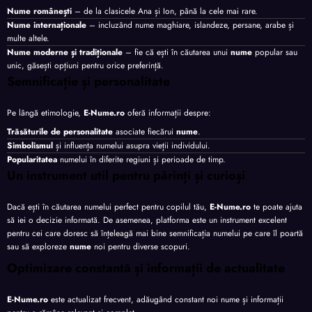
Nume românești
– de la clasicele Ana și Ion, până la cele mai rare.
Nume internaționale
– incluzând nume maghiare, islandeze, persane, arabe și
multe altele.
Nume moderne și tradiționale
– fie că ești în căutarea unui
nume
popular sau
unic, găsești opțiuni pentru orice preferință.
Semnificație și personalitate
Pe lângă etimologie,
E-Nume.ro
oferă informații despre:
Trăsăturile de personalitate
asociate fiecărui
nume
.
Simbolismul
și influența numelui asupra vieții individului.
Popularitatea
numelui în diferite regiuni și perioade de timp.
Un instrument util pentru părinți și curioși
Dacă ești în căutarea numelui perfect pentru copilul tău,
E-Nume.ro
te poate ajuta
să iei o decizie informată. De asemenea, platforma este un instrument excelent
pentru cei care doresc să înțeleagă mai bine semnificația numelui pe care îl poartă
sau să exploreze
nume
noi pentru diverse scopuri.
Optimizare constantă și informații de actualitate
E-Nume.ro
este actualizat frecvent, adăugând constant noi nume și informații