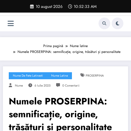
Sari
10 august 2026
10:52:34 AM
la
conținut
Prima pagină
Nume latine
Numele PROSERPINA: semnificație, origine, trăsături și personalitate
Nume De Fete Latinesti
Nume Latine
PROSERPINA
Nume
6 Iulie 2025
0 Comentarii
Numele PROSERPINA:
semnificație, origine,
trăsături și personalitate