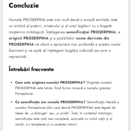
Concluzie
Numele PROSERPINA este mai mult decât o simplă etichetă; este
un simbol al puterii, misterului și al unei legături cu o bogată
moștenire mitologică. Înțelegerea
semnificației PROSERPINA
, a
originii PROSERPINA
și a posibilelor
nume derivate din
PROSERPINA
ne oferă o apreciere mai profundă a acestui nume
fascinant și ne ajută să înțelegem bogăția culturală pe care o
reprezintă.
Întrebări frecvente
Care este originea numelui PROSERPINA?
Originea numelui
PROSERPINA este latină, fiind forma romană a numelui grecesc
Persephone.
Ce semnificație are numele PROSERPINA?
Semnificația literală a
numelui Persephone (din care derivă PROSERPINA) este legată de
ideea de „a distruge” sau „a ucide”. Însă, în contextul mitologic,
semnificația este mult mai complexă, asociată cu ciclul vieții și al
morții, cu renașterea și cu puterea naturii.