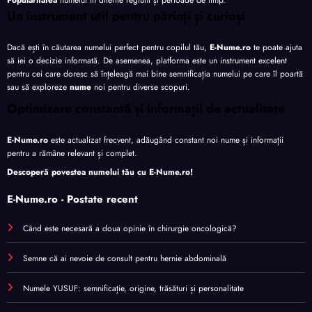
Un instrument util pentru părinți și curioși
Dacă ești în căutarea numelui perfect pentru copilul tău,
E-Nume.ro
te poate ajuta
să iei o decizie informată. De asemenea, platforma este un instrument excelent
pentru cei care doresc să înțeleagă mai bine semnificația numelui pe care îl poartă
sau să exploreze
nume
noi pentru diverse scopuri.
Optimizare constantă și informații de actualitate
E-Nume.ro
este actualizat frecvent, adăugând constant noi nume și informații
pentru a rămâne relevant și complet.
Descoperă povestea numelui tău cu
E-Nume.ro
!
E-Nume.ro - Postate recent
Când este necesară a doua opinie în chirurgie oncologică?
Semne că ai nevoie de consult pentru hernie abdominală
Numele YUSUF: semnificație, origine, trăsături și personalitate