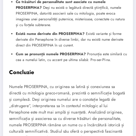
Ce trăsături de personalitate sunt asociate cu numele
PROSERPINA?
Deși nu există o legătură directă științifică, numele
PROSERPINA, datorită asocierii sale cu mitologia, poate evoca
imaginea unei personalități puternice, misterioase, conectate cu natura
și cu forțele subterane.
Există nume derivate din PROSERPINA?
Există variante și forme
derivate din Persephone în diverse limbi, dar nu există nume derivate
direct din PROSERPINA în uz curent.
Cum se pronunță numele PROSERPINA?
Pronunția este similară cu
cea a numelui latin, cu accent pe ultima silabă: Pro-ser-PI-na.
Concluzie
Numele PROSERPINA, cu originea sa latină și conexiunea sa
directă cu mitologia greco-romană, prezintă o semnificație bogată
și complexă. Deși originea numelui are o conotație legată de
„distrugere”, interpretarea sa în contextul mitologic al lui
Persephone este mult mai amplă și nuanțată. Analizând originea,
semnificația și asocierea sa cu diverse trăsături de personalitate,
numele PROSERPINA rămâne un nume cu o încărcătură istorică și
culturală semnificativă. Studiul său oferă o perspectivă fascinantă