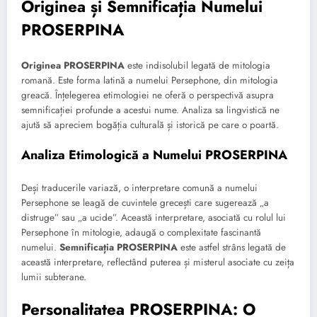
Originea și Semnificația Numelui
PROSERPINA
Originea PROSERPINA
este indisolubil legată de mitologia
romană. Este forma latină a numelui Persephone, din mitologia
greacă. Înțelegerea etimologiei ne oferă o perspectivă asupra
semnificației profunde a acestui nume. Analiza sa lingvistică ne
ajută să apreciem bogăția culturală și istorică pe care o poartă.
Analiza Etimologică a Numelui PROSERPINA
Deși traducerile variază, o interpretare comună a numelui
Persephone se leagă de cuvintele grecești care sugerează „a
distruge” sau „a ucide”. Această interpretare, asociată cu rolul lui
Persephone în mitologie, adaugă o complexitate fascinantă
numelui.
Semnificația PROSERPINA
este astfel strâns legată de
această interpretare, reflectând puterea și misterul asociate cu zeița
lumii subterane.
Personalitatea PROSERPINA: O