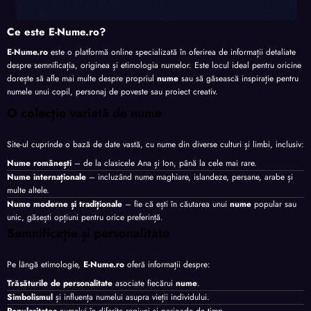
Ce este E-Nume.ro?
E-Nume.ro
este o platformă online specializată în oferirea de informații detaliate
despre semnificația, originea și etimologia numelor. Este locul ideal pentru oricine
dorește să afle mai multe despre propriul
nume
sau să găsească inspirație pentru
numele unui copil, personaj de poveste sau proiect creativ.
O colecție variată de nume
Site-ul cuprinde o bază de date vastă, cu nume din diverse culturi și limbi, inclusiv:
Nume românești
– de la clasicele Ana și Ion, până la cele mai rare.
Nume internaționale
– incluzând nume maghiare, islandeze, persane, arabe și
multe altele.
Nume moderne și tradiționale
– fie că ești în căutarea unui
nume
popular sau
unic, găsești opțiuni pentru orice preferință.
Semnificație și personalitate
Pe lângă etimologie,
E-Nume.ro
oferă informații despre:
Trăsăturile de personalitate
asociate fiecărui
nume
.
Simbolismul
și influența numelui asupra vieții individului.
Popularitatea
numelui în diferite regiuni și perioade de timp.