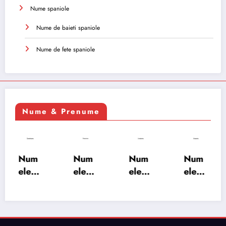
Nume spaniole
Nume de baieti spaniole
Nume de fete spaniole
Nume & Prenume
Num
Num
Num
Num
ele
ele
ele
ele
XSAY
URV
SRA
SOH
ARS
AKS
OSH
RAB:
A:
HA:
A:
semn
semn
semn
semn
ificați