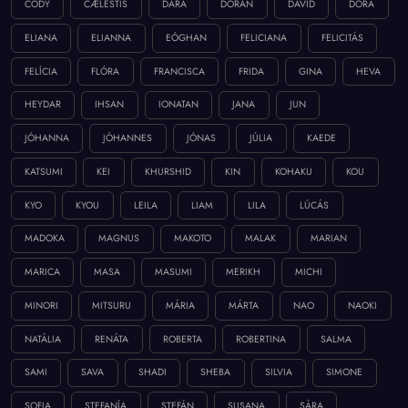
CODY
CÆLESTIS
DARA
DORAN
DÁVID
DÓRA
ELIANA
ELIANNA
EÓGHAN
FELICIANA
FELICITÁS
FELÍCIA
FLÓRA
FRANCISCA
FRIDA
GINA
HEVA
HEYDAR
IHSAN
IONATAN
JANA
JUN
JÓHANNA
JÓHANNES
JÓNAS
JÚLIA
KAEDE
KATSUMI
KEI
KHURSHID
KIN
KOHAKU
KOU
KYO
KYOU
LEILA
LIAM
LILA
LÚCÁS
MADOKA
MAGNUS
MAKOTO
MALAK
MARIAN
MARICA
MASA
MASUMI
MERIKH
MICHI
MINORI
MITSURU
MÁRIA
MÁRTA
NAO
NAOKI
NATÁLIA
RENÁTA
ROBERTA
ROBERTINA
SALMA
SAMI
SAVA
SHADI
SHEBA
SILVIA
SIMONE
SOFIA
STEFANÍA
STEFÁN
SUSANA
SÁRA