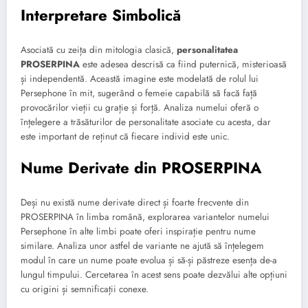
Interpretare Simbolică
Asociată cu zeița din mitologia clasică,
personalitatea
PROSERPINA
este adesea descrisă ca fiind puternică, misterioasă
și independentă. Această imagine este modelată de rolul lui
Persephone în mit, sugerând o femeie capabilă să facă față
provocărilor vieții cu grație și forță. Analiza numelui oferă o
înțelegere a trăsăturilor de personalitate asociate cu acesta, dar
este important de reținut că fiecare individ este unic.
Nume Derivate din PROSERPINA
Deși nu există nume derivate direct și foarte frecvente din
PROSERPINA în limba română, explorarea variantelor numelui
Persephone în alte limbi poate oferi inspirație pentru nume
similare. Analiza unor astfel de variante ne ajută să înțelegem
modul în care un nume poate evolua și să-și păstreze esența de-a
lungul timpului. Cercetarea în acest sens poate dezvălui alte opțiuni
cu origini și semnificații conexe.