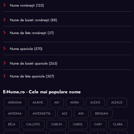
Nume românești
(125)
Nume de baieti românești
(88)
Nume de fete românești
(37)
Nume spaniole
(570)
Nume de baieti spaniole
(263)
Nume de fete spaniole
(307)
E-Nume.ro - Cele mai populare nume
ADRIANA
AILBHE
AKI
AKIRA
ALEXIS
ALEXUS
ANTONIA
ANTONIETTA
AOI
AYA
BROGAN
BÉLA
CALLISTO
CARLIN
CAROL
CARY
CLARA