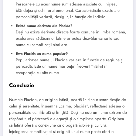
Persoanele cu acest nume sunt adesea asociate cu liniștea,
blândețea și echilibrul emoțional. Caracteristicile exacte ale
personalității variază, desigur, în funcție de individ.
Există nume derivate din Placida?
Deși nu există derivate directe foarte comune în limba română,
explorarea rădăcinilor latine ar putea dezvălui variante sau
nume cu semnificații similare.
Este Placida un nume popular?
Popularitatea numelui Placida variază în funcție de regiune și
perioadă. Este un nume mai puțin frecvent întâlnit în
comparație cu alte nume.
Concluzie
Numele Placida, de origine latină, poartă în sine o semnificație de
calm și serenitate. Înseamnă „calmă, placidă”, reflectând adesea o
personalitate echilibrată și liniștită. Deși nu este un nume extrem de
răspândit, el păstrează o eleganță și o simplitate aparte. Originea
sa latină oferă o conexiune cu o bogată istorie și cultură.
Înțelegerea semnificației și originii unui nume poate oferi o