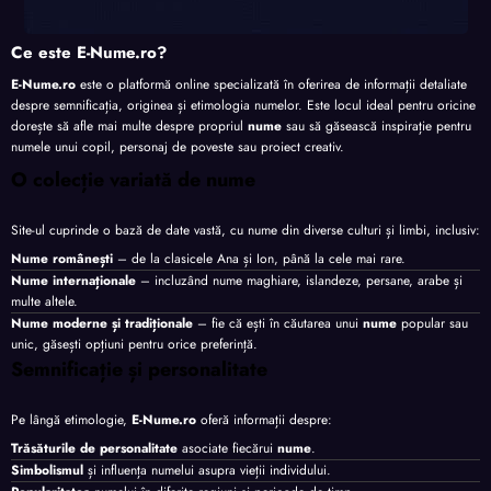
Ce este E-Nume.ro?
E-Nume.ro
este o platformă online specializată în oferirea de informații detaliate
despre semnificația, originea și etimologia numelor. Este locul ideal pentru oricine
dorește să afle mai multe despre propriul
nume
sau să găsească inspirație pentru
numele unui copil, personaj de poveste sau proiect creativ.
O colecție variată de nume
Site-ul cuprinde o bază de date vastă, cu nume din diverse culturi și limbi, inclusiv:
Nume românești
– de la clasicele Ana și Ion, până la cele mai rare.
Nume internaționale
– incluzând nume maghiare, islandeze, persane, arabe și
multe altele.
Nume moderne și tradiționale
– fie că ești în căutarea unui
nume
popular sau
unic, găsești opțiuni pentru orice preferință.
Semnificație și personalitate
Pe lângă etimologie,
E-Nume.ro
oferă informații despre:
Trăsăturile de personalitate
asociate fiecărui
nume
.
Simbolismul
și influența numelui asupra vieții individului.