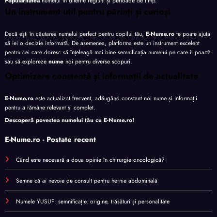
Popularitatea
numelui în diferite regiuni și perioade de timp.
Un instrument util pentru părinți și curioși
Dacă ești în căutarea numelui perfect pentru copilul tău,
E-Nume.ro
te poate ajuta
să iei o decizie informată. De asemenea, platforma este un instrument excelent
pentru cei care doresc să înțeleagă mai bine semnificația numelui pe care îl poartă
sau să exploreze
nume
noi pentru diverse scopuri.
Optimizare constantă și informații de actualitate
E-Nume.ro
este actualizat frecvent, adăugând constant noi nume și informații
pentru a rămâne relevant și complet.
Descoperă povestea numelui tău cu
E-Nume.ro
!
E-Nume.ro - Postate recent
Când este necesară a doua opinie în chirurgie oncologică?
Semne că ai nevoie de consult pentru hernie abdominală
Numele YUSUF: semnificație, origine, trăsături și personalitate