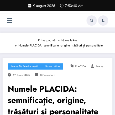
Sari
9 august 2026
7:50:41 AM
la
conținut
Prima pagină
Nume latine
Numele PLACIDA: semnificație, origine, trăsături și personalitate
Nume De Fete Latinesti
Nume Latine
PLACIDA
Nume
26 Iunie 2025
0 Comentarii
Numele PLACIDA:
semnificație, origine,
trăsături și personalitate