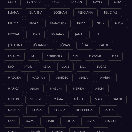
CODY
CÆLESTIS
DARA
DORAN
DÁVID
DÓRA
ELIANA
ELIANNA
EÓGHAN
FELICIANA
FELICITÁS
FELÍCIA
FLÓRA
FRANCISCA
FRIDA
GINA
HEVA
HEYDAR
IHSAN
IONATAN
JANA
JUN
JÓHANNA
JÓHANNES
JÓNAS
JÚLIA
KAEDE
KATSUMI
KEI
KHURSHID
KIN
KOHAKU
KOU
KYO
KYOU
LEILA
LIAM
LILA
LÚCÁS
MADOKA
MAGNUS
MAKOTO
MALAK
MARIAN
MARICA
MASA
MASUMI
MERIKH
MICHI
MINORI
MITSURU
MÁRIA
MÁRTA
NAO
NAOKI
NATÁLIA
RENÁTA
ROBERTA
ROBERTINA
SALMA
SAMI
SAVA
SHADI
SHEBA
SILVIA
SIMONE
SOFIA
STEFANÍA
STEFÁN
SUSANA
SÁRA