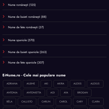
Nume românești
(125)
Nume de baieti românești
(88)
Nume de fete românești
(37)
Nume spaniole
(570)
Nume de baieti spaniole
(263)
Nume de fete spaniole
(307)
E-Nume.ro - Cele mai populare nume
ADRIANA
AILBHE
AKI
AKIRA
ALEXIS
ALEXUS
ANTONIA
ANTONIETTA
AOI
AYA
BROGAN
BÉLA
CALLISTO
CARLIN
CAROL
CARY
CLARA