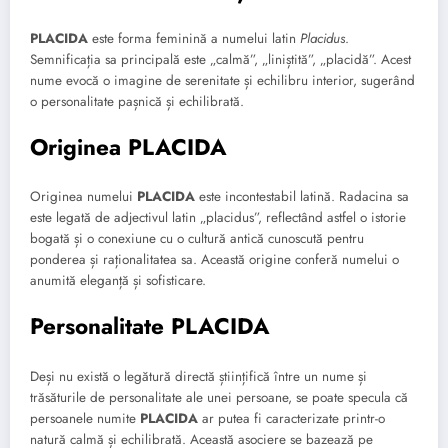
PLACIDA
este forma feminină a numelui latin
Placidus
.
Semnificația sa principală este „calmă”, „liniștită”, „placidă”. Acest
nume evocă o imagine de serenitate și echilibru interior, sugerând
o personalitate pașnică și echilibrată.
Originea PLACIDA
Originea numelui
PLACIDA
este incontestabil latină. Radacina sa
este legată de adjectivul latin „placidus”, reflectând astfel o istorie
bogată și o conexiune cu o cultură antică cunoscută pentru
ponderea și raționalitatea sa. Această origine conferă numelui o
anumită eleganță și sofisticare.
Personalitate PLACIDA
Deși nu există o legătură directă științifică între un nume și
trăsăturile de personalitate ale unei persoane, se poate specula că
persoanele numite
PLACIDA
ar putea fi caracterizate printr-o
natură calmă și echilibrată. Această asociere se bazează pe