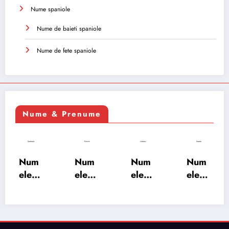
Nume spaniole
Nume de baieti spaniole
Nume de fete spaniole
Nume & Prenume
Num
Num
Num
Num
ele
ele
ele
ele
XSAY
URV
SRA
SOH
ARS
AKS
OSH
RAB:
A:
HA:
A:
semn
semn
semn
semn
ificați