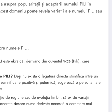
 asupra popularității și adaptării numelui PILI în
n acest domeniu poate revela variații ale numelui PILI sau
pre numele PILI.
braică, derivând din cuvântul פִּלְאִי (Pili), care
e PILI?
Deși nu există o legătură directă științifică între un
 semnificație pozitivă și puternică, sugerează o personalitate
e.
ție de regiune sau de evoluția limbii, să existe variații
 concrete despre nume derivate necesită o cercetare mai