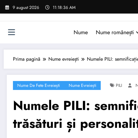
Sari
9 august 2026
11:18:37 AM
la
conținut
Nume
Nume românești
Prima pagină
Nume evreiești
Numele PILI: semnificație,
Nume De Fete Evreiești
Nume Evreiești
PILI
Numele PILI: semnific
trăsături și personali