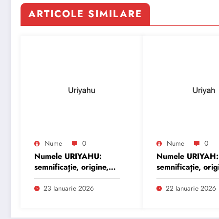
ARTICOLE SIMILARE
Nume
0
Nume
0
Numele URIYAHU:
Numele URIYAH:
semnificație, origine,
semnificație, orig
trăsături și
trăsături și
personalitate
personalitate
23 Ianuarie 2026
22 Ianuarie 2026