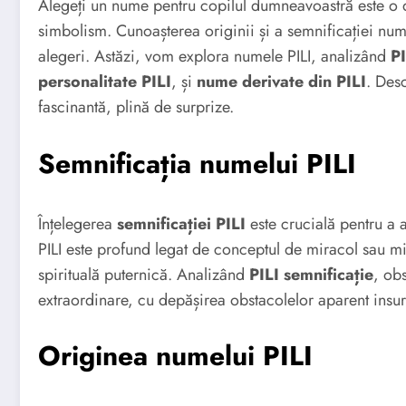
Alegeți un nume pentru copilul dumneavoastră este o d
simbolism. Cunoașterea originii și a semnificației nu
alegeri. Astăzi, vom explora numele PILI, analizând
PI
personalitate PILI
, și
nume derivate din PILI
. Des
fascinantă, plină de surprize.
Semnificația numelui PILI
Înțelegerea
semnificației PILI
este crucială pentru a 
PILI este profund legat de conceptul de miracol sau 
spirituală puternică. Analizând
PILI semnificație
, ob
extraordinare, cu depășirea obstacolelor aparent insu
Originea numelui PILI