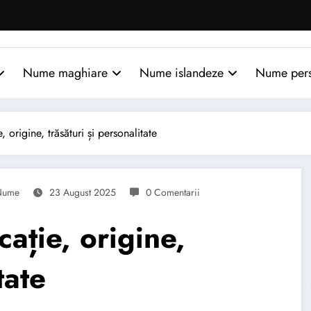
Nume maghiare
Nume islandeze
Nume per
 origine, trăsături și personalitate
Nume
23 August 2025
0 Comentarii
ație, origine,
tate