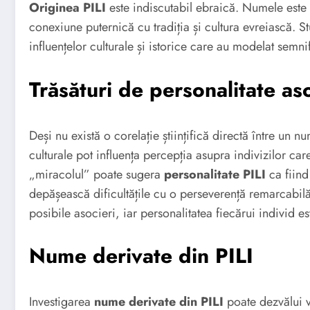
Originea PILI
este indiscutabil ebraică. Numele este strâns legat
conexiune puternică cu tradiția și cultura evreiască. S
influențelor culturale și istorice care au modelat semni
Trăsături de personalitate as
Deși nu există o corelație științifică directă între un n
culturale pot influența percepția asupra indivizilor ca
„miracolul” poate sugera
personalitate PILI
ca fiind
depășească dificultățile cu o perseverență remarcabilă
posibile asocieri, iar personalitatea fiecărui individ e
Nume derivate din PILI
Investigarea
nume derivate din PILI
poate dezvălui v