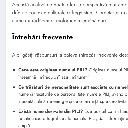
Această analiză ne poate oferi o perspectivă mai amplă
diferite contexte culturale și lingvistice. Cercetarea î
nume cu rădăcini etimologice asemănătoare.
Întrebări frecvente
Aici găsiți răspunsuri la câteva întrebări frecvente des
Care este originea numelui PILI?
Originea numelui PILI este e
înseamnă „miraculos” sau „minunat”.
Ce trăsături de personalitate sunt asociate cu numel
nume și trăsăturile de personalitate, numele PILI, având o
vibrantă, plină de energie și cu o tendință spre creativitat
Există nume derivate din PILI?
Este posibil ca, în func
fonetice sau ortografice ale numelui PILI, dar informații
amplă.