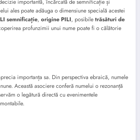
ecizie importantă, încărcată de semnificație și
melui ales poate adăuga o dimensiune specială acestei
LI semnificație
,
origine PILI
, posibile
trăsături de
coperirea profunzimii unui nume poate fi o călătorie
aprecia importanța sa. Din perspectiva ebraică, numele
minune. Această asociere conferă numelui o rezonanță
servăm o legătură directă cu evenimentele
rmontabile.