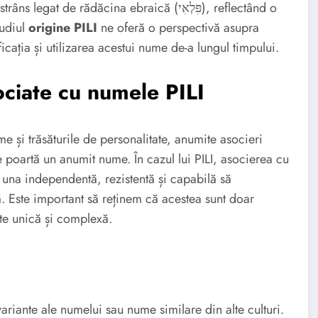
 de rădăcina ebraică (פִּלְאִי), reflectând o
tudiul
origine PILI
ne oferă o perspectivă asupra
ficația și utilizarea acestui nume de-a lungul timpului.
ociate cu numele PILI
ume și trăsăturile de personalitate, anumite asocieri
re poartă un anumit nume. În cazul lui PILI, asocierea cu
 una independentă, rezistentă și capabilă să
. Este important să reținem că acestea sunt doar
ste unică și complexă.
ariante ale numelui sau nume similare din alte culturi.