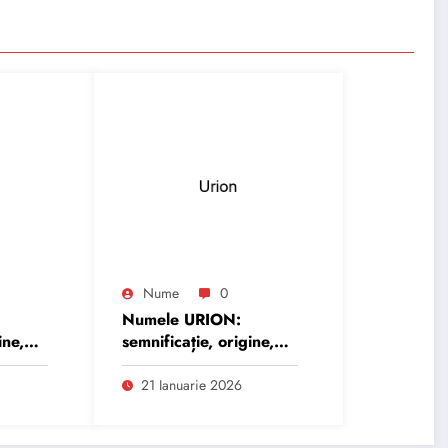
Nume
0
Numele URION:
ine,
semnificație, origine,
trăsături și
personalitate
21 Ianuarie 2026