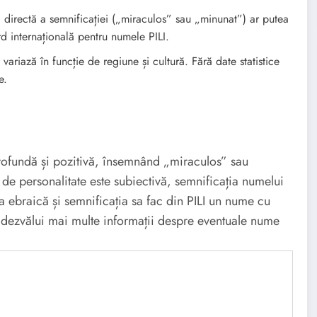
directă a semnificației („miraculos” sau „minunat”) ar putea
rd internațională pentru numele PILI.
variază în funcție de regiune și cultură. Fără date statistice
e.
rofundă și pozitivă, însemnând „miraculos” sau
i de personalitate este subiectivă, semnificația numelui
a ebraică și semnificația sa fac din PILI un nume cu
a dezvălui mai multe informații despre eventuale nume