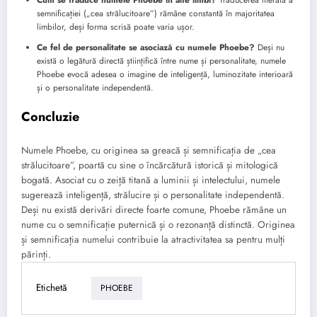
Cum se traduce numele Phoebe în alte limbi?
Traducerea literală a
semnificației („cea strălucitoare”) rămâne constantă în majoritatea
limbilor, deși forma scrisă poate varia ușor.
Ce fel de personalitate se asociază cu numele Phoebe?
Deși nu
există o legătură directă științifică între nume și personalitate, numele
Phoebe evocă adesea o imagine de inteligență, luminozitate interioară
și o personalitate independentă.
Concluzie
Numele Phoebe, cu originea sa greacă și semnificația de „cea
strălucitoare”, poartă cu sine o încărcătură istorică și mitologică
bogată. Asociat cu o zeiță titană a luminii și intelectului, numele
sugerează inteligență, strălucire și o personalitate independentă.
Deși nu există derivări directe foarte comune, Phoebe rămâne un
nume cu o semnificație puternică și o rezonanță distinctă. Originea
și semnificația numelui contribuie la atractivitatea sa pentru mulți
părinți.
Etichetă
PHOEBE