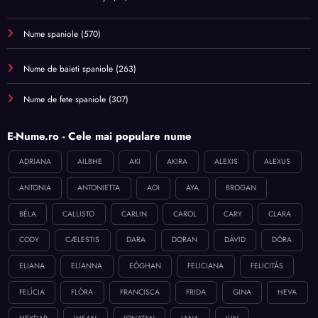
Nume spaniole
(570)
Nume de baieti spaniole
(263)
Nume de fete spaniole
(307)
E-Nume.ro - Cele mai populare nume
ADRIANA
AILBHE
AKI
AKIRA
ALEXIS
ALEXUS
ANTONIA
ANTONIETTA
AOI
AYA
BROGAN
BÉLA
CALLISTO
CARLIN
CAROL
CARY
CLARA
CODY
CÆLESTIS
DARA
DORAN
DÁVID
DÓRA
ELIANA
ELIANNA
EÓGHAN
FELICIANA
FELICITÁS
FELÍCIA
FLÓRA
FRANCISCA
FRIDA
GINA
HEVA