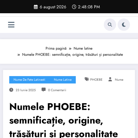
Sari
6 august 2026
2:48:09 PM
la
conținut
Prima pagină
Nume latine
Numele PHOEBE: semnificație, origine, trăsături și personalitate
Nume De Fete Latinesti
Nume Latine
PHOEBE
Nume
23 Iunie 2025
0 Comentarii
Numele PHOEBE:
semnificație, origine,
trăsături și personalitate