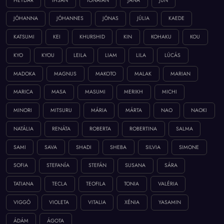
HEYDAR
IHSAN
IONATAN
JANA
JUN
JÓHANNA
JÓHANNES
JÓNAS
JÚLIA
KAEDE
KATSUMI
KEI
KHURSHID
KIN
KOHAKU
KOU
KYO
KYOU
LEILA
LIAM
LILA
LÚCÁS
MADOKA
MAGNUS
MAKOTO
MALAK
MARIAN
MARICA
MASA
MASUMI
MERIKH
MICHI
MINORI
MITSURU
MÁRIA
MÁRTA
NAO
NAOKI
NATÁLIA
RENÁTA
ROBERTA
ROBERTINA
SALMA
SAMI
SAVA
SHADI
SHEBA
SILVIA
SIMONE
SOFIA
STEFANÍA
STEFÁN
SUSANA
SÁRA
TATIANA
TECLA
TEOFILA
TONIA
VALÉRIA
VIGGÓ
VIOLETA
VITALIA
XÉNIA
YASAMIN
ÁDÁM
ÁGOTA