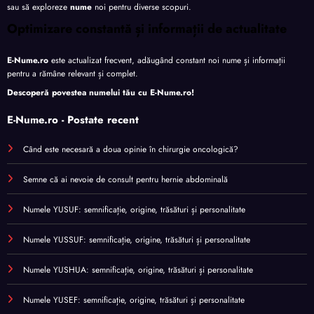
sau să exploreze
nume
noi pentru diverse scopuri.
Optimizare constantă și informații de actualitate
E-Nume.ro
este actualizat frecvent, adăugând constant noi nume și informații
pentru a rămâne relevant și complet.
Descoperă povestea numelui tău cu
E-Nume.ro
!
E-Nume.ro - Postate recent
Când este necesară a doua opinie în chirurgie oncologică?
Semne că ai nevoie de consult pentru hernie abdominală
Numele YUSUF: semnificație, origine, trăsături și personalitate
Numele YUSSUF: semnificație, origine, trăsături și personalitate
Numele YUSHUA: semnificație, origine, trăsături și personalitate
Numele YUSEF: semnificație, origine, trăsături și personalitate