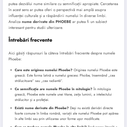
putea dezvălui nume similare cu semnificații apropiate. Cercetarea
în acest sens ar putea oferi o perspectivă mai amplă asupra
influenței culturale și a răspândirii numelui în diverse limbi.
Analiza
nume derivate din PHOEBE
ar putea fi un subiect
interesant pentru studii ulterioare.
Întrebări frecvente
Aici găsiți răspunsuri la câteva întrebări frecvente despre numele
Phoebe:
Care este originea numelui Phoebe?
Originea numelui Phoebe este
greacă. Este forma latină a numelui grecesc Phoibe, însemnând „cea
strălucitoare” sau „cea radiantă”.
Ce semnificație are numele Phoebe în mitologie?
În mitologia
greacă, Phoebe este numele unei titane, zeița luminii, a intelectului
strălucitor și a profeției.
Există nume derivate din Phoebe?
Deși nu există derivări directe
foarte comune în limba română, variații ale numelui Phoebe pot apărea
în alte limbi sau prin utilizarea unor forme ușor modificate.