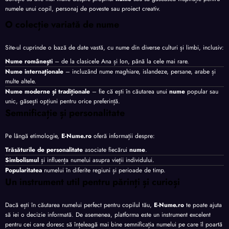
numele unui copil, personaj de poveste sau proiect creativ.
O colecție variată de nume
Site-ul cuprinde o bază de date vastă, cu nume din diverse culturi și limbi, inclusiv:
Nume românești
– de la clasicele Ana și Ion, până la cele mai rare.
Nume internaționale
– incluzând nume maghiare, islandeze, persane, arabe și
multe altele.
Nume moderne și tradiționale
– fie că ești în căutarea unui
nume
popular sau
unic, găsești opțiuni pentru orice preferință.
Semnificație și personalitate
Pe lângă etimologie,
E-Nume.ro
oferă informații despre:
Trăsăturile de personalitate
asociate fiecărui
nume
.
Simbolismul
și influența numelui asupra vieții individului.
Popularitatea
numelui în diferite regiuni și perioade de timp.
Un instrument util pentru părinți și curioși
Dacă ești în căutarea numelui perfect pentru copilul tău,
E-Nume.ro
te poate ajuta
să iei o decizie informată. De asemenea, platforma este un instrument excelent
pentru cei care doresc să înțeleagă mai bine semnificația numelui pe care îl poartă