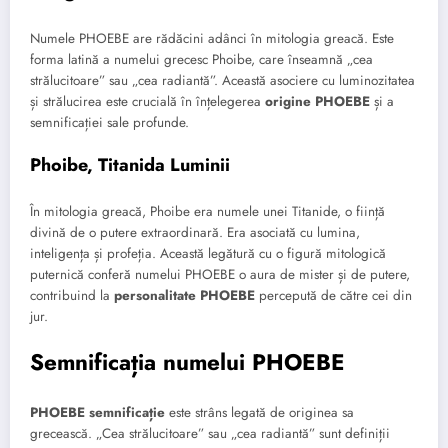
Numele PHOEBE are rădăcini adânci în mitologia greacă. Este
forma latină a numelui grecesc Phoibe, care înseamnă „cea
strălucitoare” sau „cea radiantă”. Această asociere cu luminozitatea
și strălucirea este crucială în înțelegerea
origine PHOEBE
și a
semnificației sale profunde.
Phoibe, Titanida Luminii
În mitologia greacă, Phoibe era numele unei Titanide, o ființă
divină de o putere extraordinară. Era asociată cu lumina,
inteligența și profeția. Această legătură cu o figură mitologică
puternică conferă numelui PHOEBE o aura de mister și de putere,
contribuind la
personalitate PHOEBE
percepută de către cei din
jur.
Semnificația numelui PHOEBE
PHOEBE semnificație
este strâns legată de originea sa
grecească. „Cea strălucitoare” sau „cea radiantă” sunt definiții