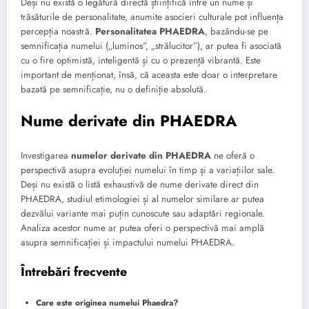
Deși nu există o legătură directă științifică între un nume și
trăsăturile de personalitate, anumite asocieri culturale pot influența
percepția noastră.
Personalitatea PHAEDRA
, bazându-se pe
semnificația numelui („luminos”, „strălucitor”), ar putea fi asociată
cu o fire optimistă, inteligentă și cu o prezență vibrantă. Este
important de menționat, însă, că aceasta este doar o interpretare
bazată pe semnificație, nu o definiție absolută.
Nume derivate din PHAEDRA
Investigarea
numelor derivate din PHAEDRA
ne oferă o
perspectivă asupra evoluției numelui în timp și a variațiilor sale.
Deși nu există o listă exhaustivă de nume derivate direct din
PHAEDRA, studiul etimologiei și al numelor similare ar putea
dezvălui variante mai puțin cunoscute sau adaptări regionale.
Analiza acestor nume ar putea oferi o perspectivă mai amplă
asupra semnificației și impactului numelui PHAEDRA.
Întrebări frecvente
Care este originea numelui Phaedra?