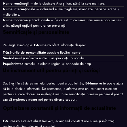
Nume românești
– de la clasicele Ana și Ion, până la cele mai rare.
Nume internaționale
– incluzând nume maghiare, islandeze, persane, arabe și
multe altele.
Nume moderne și tradiționale
– fie că ești în căutarea unui
nume
popular sau
unic, găsești opțiuni pentru orice preferință.
Semnificație și personalitate
Pe lângă etimologie,
E-Nume.ro
oferă informații despre:
Trăsăturile de personalitate
asociate fiecărui
nume
.
Simbolismul
și influența numelui asupra vieții individului.
Popularitatea
numelui în diferite regiuni și perioade de timp.
Un instrument util pentru părinți și curioși
Dacă ești în căutarea numelui perfect pentru copilul tău,
E-Nume.ro
te poate ajuta
să iei o decizie informată. De asemenea, platforma este un instrument excelent
pentru cei care doresc să înțeleagă mai bine semnificația numelui pe care îl poartă
sau să exploreze
nume
noi pentru diverse scopuri.
Optimizare constantă și informații de actualitate
E-Nume.ro
este actualizat frecvent, adăugând constant noi nume și informații
pentru a rămâne relevant și complet.