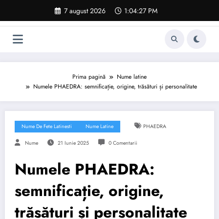
Sari
7 august 2026
1:04:28 PM
la
conținut
Prima pagină
Nume latine
Numele PHAEDRA: semnificație, origine, trăsături și personalitate
Nume De Fete Latinesti
Nume Latine
PHAEDRA
Nume
21 Iunie 2025
0 Comentarii
Numele PHAEDRA:
semnificație, origine,
trăsături și personalitate