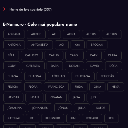
Nume de fete spaniole
(307)
E-Nume.ro - Cele mai populare nume
ADRIANA
AILBHE
AKI
AKIRA
ALEXIS
ALEXUS
ANTONIA
ANTONIETTA
AOI
AYA
BROGAN
BÉLA
CALLISTO
CARLIN
CAROL
CARY
CLARA
CODY
CÆLESTIS
DARA
DORAN
DÁVID
DÓRA
ELIANA
ELIANNA
EÓGHAN
FELICIANA
FELICITÁS
FELÍCIA
FLÓRA
FRANCISCA
FRIDA
GINA
HEVA
HEYDAR
IHSAN
IONATAN
JANA
JUN
JÓHANNA
JÓHANNES
JÓNAS
JÚLIA
KAEDE
KATSUMI
KEI
KHURSHID
KIN
KOHAKU
KOU