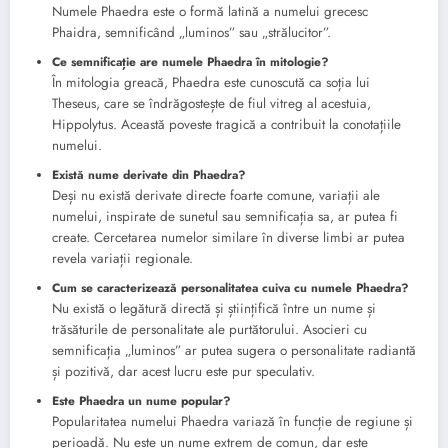
Numele Phaedra este o formă latină a numelui grecesc
Phaidra, semnificând „luminos” sau „strălucitor”.
Ce semnificație are numele Phaedra în mitologie?
În mitologia greacă, Phaedra este cunoscută ca soția lui
Theseus, care se îndrăgostește de fiul vitreg al acestuia,
Hippolytus. Această poveste tragică a contribuit la conotațiile
numelui.
Există nume derivate din Phaedra?
Deși nu există derivate directe foarte comune, variații ale
numelui, inspirate de sunetul sau semnificația sa, ar putea fi
create. Cercetarea numelor similare în diverse limbi ar putea
revela variații regionale.
Cum se caracterizează personalitatea cuiva cu numele Phaedra?
Nu există o legătură directă și științifică între un nume și
trăsăturile de personalitate ale purtătorului. Asocieri cu
semnificația „luminos” ar putea sugera o personalitate radiantă
și pozitivă, dar acest lucru este pur speculativ.
Este Phaedra un nume popular?
Popularitatea numelui Phaedra variază în funcție de regiune și
perioadă. Nu este un nume extrem de comun, dar este