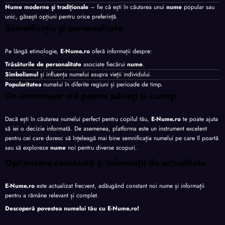
Nume moderne și tradiționale
– fie că ești în căutarea unui
nume
popular sau
unic, găsești opțiuni pentru orice preferință.
Semnificație și personalitate
Pe lângă etimologie,
E-Nume.ro
oferă informații despre:
Trăsăturile de personalitate
asociate fiecărui
nume
.
Simbolismul
și influența numelui asupra vieții individului.
Popularitatea
numelui în diferite regiuni și perioade de timp.
Un instrument util pentru părinți și curioși
Dacă ești în căutarea numelui perfect pentru copilul tău,
E-Nume.ro
te poate ajuta
să iei o decizie informată. De asemenea, platforma este un instrument excelent
pentru cei care doresc să înțeleagă mai bine semnificația numelui pe care îl poartă
sau să exploreze
nume
noi pentru diverse scopuri.
Optimizare constantă și informații de actualitate
E-Nume.ro
este actualizat frecvent, adăugând constant noi nume și informații
pentru a rămâne relevant și complet.
Descoperă povestea numelui tău cu
E-Nume.ro
!