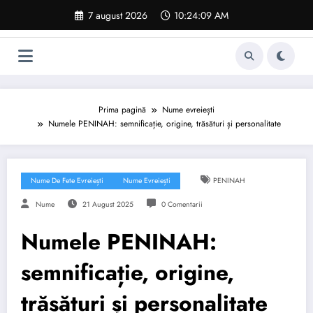
Sari
7 august 2026
10:24:10 AM
la
conținut
Prima pagină
Nume evreiești
Numele PENINAH: semnificație, origine, trăsături și personalitate
Nume De Fete Evreiești
Nume Evreiești
PENINAH
Nume
21 August 2025
0 Comentarii
Numele PENINAH:
semnificație, origine,
trăsături și personalitate