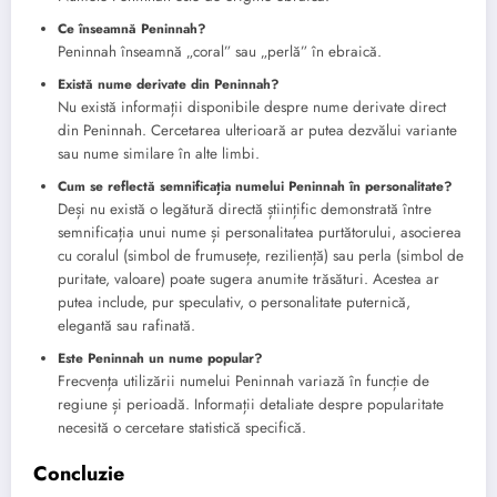
Ce înseamnă Peninnah?
Peninnah înseamnă „coral” sau „perlă” în ebraică.
Există nume derivate din Peninnah?
Nu există informații disponibile despre nume derivate direct
din Peninnah. Cercetarea ulterioară ar putea dezvălui variante
sau nume similare în alte limbi.
Cum se reflectă semnificația numelui Peninnah în personalitate?
Deși nu există o legătură directă științific demonstrată între
semnificația unui nume și personalitatea purtătorului, asocierea
cu coralul (simbol de frumusețe, reziliență) sau perla (simbol de
puritate, valoare) poate sugera anumite trăsături. Acestea ar
putea include, pur speculativ, o personalitate puternică,
elegantă sau rafinată.
Este Peninnah un nume popular?
Frecvența utilizării numelui Peninnah variază în funcție de
regiune și perioadă. Informații detaliate despre popularitate
necesită o cercetare statistică specifică.
Concluzie