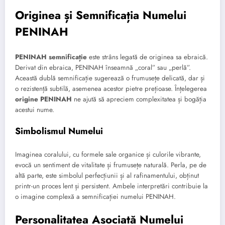
Originea și Semnificația Numelui
PENINAH
PENINAH semnificație
este strâns legată de originea sa ebraică.
Derivat din ebraica, PENINAH înseamnă „coral” sau „perlă”.
Această dublă semnificație sugerează o frumusețe delicată, dar și
o rezistență subtilă, asemenea acestor pietre prețioase. Înțelegerea
origine PENINAH
ne ajută să apreciem complexitatea și bogăția
acestui nume.
Simbolismul Numelui
Imaginea coralului, cu formele sale organice și culorile vibrante,
evocă un sentiment de vitalitate și frumusețe naturală. Perla, pe de
altă parte, este simbolul perfecțiunii și al rafinamentului, obținut
printr-un proces lent și persistent. Ambele interpretări contribuie la
o imagine complexă a semnificației numelui PENINAH.
Personalitatea Asociată Numelui