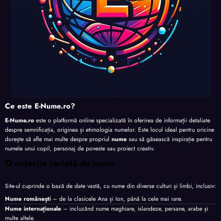
Ce este E-Nume.ro?
E-Nume.ro
este o platformă online specializată în oferirea de informații detaliate
despre semnificația, originea și etimologia numelor. Este locul ideal pentru oricine
dorește să afle mai multe despre propriul
nume
sau să găsească inspirație pentru
numele unui copil, personaj de poveste sau proiect creativ.
O colecție variată de nume
Site-ul cuprinde o bază de date vastă, cu nume din diverse culturi și limbi, inclusiv:
Nume românești
– de la clasicele Ana și Ion, până la cele mai rare.
Nume internaționale
– incluzând nume maghiare, islandeze, persane, arabe și
multe altele.