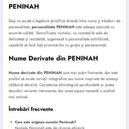
PENINAH
Deși nu există o legătură științifică directă între nume și trăsături de
personalitate,
personalitate PENINAH
este adesea asociată cu
anumite calități. Semnificația numelui, cu conotațiile sale de
delicatețe și rezistență, sugerează o personalitate echilibrată,
capabilă să facă față provocărilor cu grație și perseverență.
Nume Derivate din PENINAH
Nume derivate din PENINAH
sunt mai puțin frecvente, dar este
posibil să existe variații ortografice sau nume inspirate de aceeași
rădăcină ebraică. Cercetarea etimologică aprofundată ar putea
dezvălui variante interesante, dar acest aspect necesită o analiză
mai extinsă.
Întrebări frecvente
Care este originea numelui Peninnah?
Numele Peninnah este de origine ebraică.