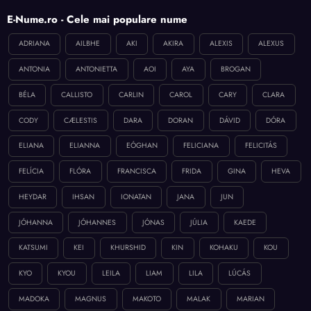
E-Nume.ro - Cele mai populare nume
ADRIANA
AILBHE
AKI
AKIRA
ALEXIS
ALEXUS
ANTONIA
ANTONIETTA
AOI
AYA
BROGAN
BÉLA
CALLISTO
CARLIN
CAROL
CARY
CLARA
CODY
CÆLESTIS
DARA
DORAN
DÁVID
DÓRA
ELIANA
ELIANNA
EÓGHAN
FELICIANA
FELICITÁS
FELÍCIA
FLÓRA
FRANCISCA
FRIDA
GINA
HEVA
HEYDAR
IHSAN
IONATAN
JANA
JUN
JÓHANNA
JÓHANNES
JÓNAS
JÚLIA
KAEDE
KATSUMI
KEI
KHURSHID
KIN
KOHAKU
KOU
KYO
KYOU
LEILA
LIAM
LILA
LÚCÁS
MADOKA
MAGNUS
MAKOTO
MALAK
MARIAN