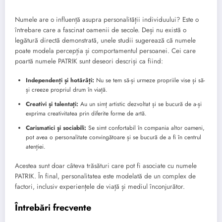
Numele are o influență asupra personalității individuului? Este o
întrebare care a fascinat oamenii de secole. Deși nu există o
legătură directă demonstrată, unele studii sugerează că numele
poate modela percepția și comportamentul persoanei. Cei care
poartă numele PATRIK sunt deseori descriși ca fiind:
Independenți și hotărâți:
Nu se tem să-și urmeze propriile vise și să-
și creeze propriul drum în viață.
Creativi și talentați:
Au un simț artistic dezvoltat și se bucură de a-și
exprima creativitatea prin diferite forme de artă.
Carismatici și sociabili:
Se simt confortabil în compania altor oameni,
pot avea o personalitate convingătoare și se bucură de a fi în centrul
atenției.
Acestea sunt doar câteva trăsături care pot fi asociate cu numele
PATRIK. În final, personalitatea este modelată de un complex de
factori, inclusiv experiențele de viață și mediul înconjurător.
Întrebări frecvente