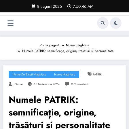
Sari
8 august 2026
7:50:47 AM
la
conținut
Prima pagină
Nume maghiare
Numele PATRIK: semnificație, origine, trăsături și personalitate
Nume De Baieti Maghiare
Nume Maghiare
PATRIK
Nume
15 Noiembrie 2024
0 Comentarii
Numele PATRIK:
semnificație, origine,
trăsături și personalitate