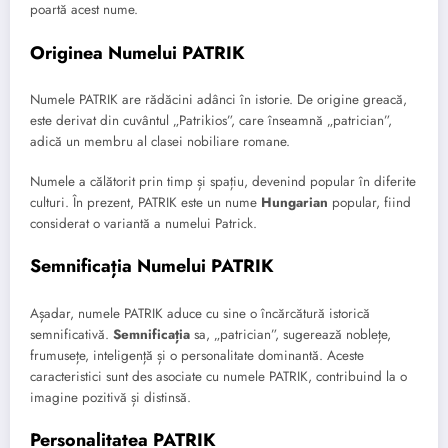
poartă acest nume.
Originea Numelui PATRIK
Numele PATRIK are rădăcini adânci în istorie. De origine greacă,
este derivat din cuvântul „Patrikios”, care înseamnă „patrician”,
adică un membru al clasei nobiliare romane.
Numele a călătorit prin timp și spațiu, devenind popular în diferite
culturi. În prezent, PATRIK este un nume
Hungarian
popular, fiind
considerat o variantă a numelui Patrick.
Semnificația Numelui PATRIK
Așadar, numele PATRIK aduce cu sine o încărcătură istorică
semnificativă.
Semnificația
sa, „patrician”, sugerează noblețe,
frumusețe, inteligență și o personalitate dominantă. Aceste
caracteristici sunt des asociate cu numele PATRIK, contribuind la o
imagine pozitivă și distinsă.
Personalitatea PATRIK