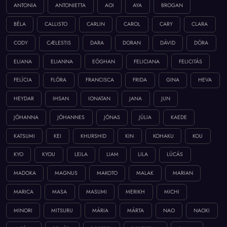
ANTONIA
ANTONIETTA
AOI
AYA
BROGAN
BÉLA
CALLISTO
CARLIN
CAROL
CARY
CLARA
CODY
CÆLESTIS
DARA
DORAN
DÁVID
DÓRA
ELIANA
ELIANNA
EÓGHAN
FELICIANA
FELICITÁS
FELÍCIA
FLÓRA
FRANCISCA
FRIDA
GINA
HEVA
HEYDAR
IHSAN
IONATAN
JANA
JUN
JÓHANNA
JÓHANNES
JÓNAS
JÚLIA
KAEDE
KATSUMI
KEI
KHURSHID
KIN
KOHAKU
KOU
KYO
KYOU
LEILA
LIAM
LILA
LÚCÁS
MADOKA
MAGNUS
MAKOTO
MALAK
MARIAN
MARICA
MASA
MASUMI
MERIKH
MICHI
MINORI
MITSURU
MÁRIA
MÁRTA
NAO
NAOKI