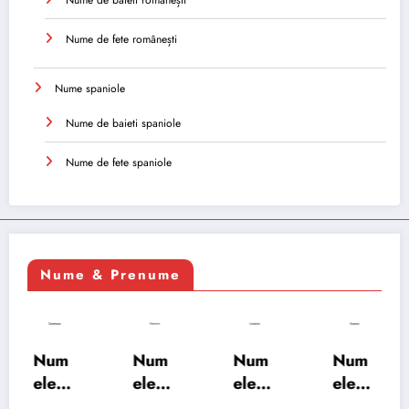
Nume de fete românești
Nume spaniole
Nume de baieti spaniole
Nume de fete spaniole
Nume & Prenume
Num
Num
Num
Num
ele
ele
ele
ele
XSAY
URV
SRA
SOH