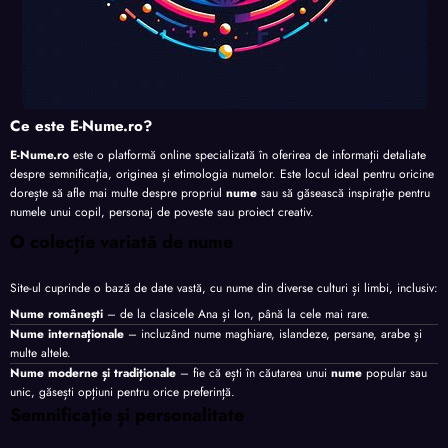
Ce este E-Nume.ro?
E-Nume.ro
este o platformă online specializată în oferirea de informații detaliate
despre semnificația, originea și etimologia numelor. Este locul ideal pentru oricine
dorește să afle mai multe despre propriul
nume
sau să găsească inspirație pentru
numele unui copil, personaj de poveste sau proiect creativ.
O colecție variată de nume
Site-ul cuprinde o bază de date vastă, cu nume din diverse culturi și limbi, inclusiv:
Nume românești
– de la clasicele Ana și Ion, până la cele mai rare.
Nume internaționale
– incluzând nume maghiare, islandeze, persane, arabe și
multe altele.
Nume moderne și tradiționale
– fie că ești în căutarea unui
nume
popular sau
unic, găsești opțiuni pentru orice preferință.
Semnificație și personalitate