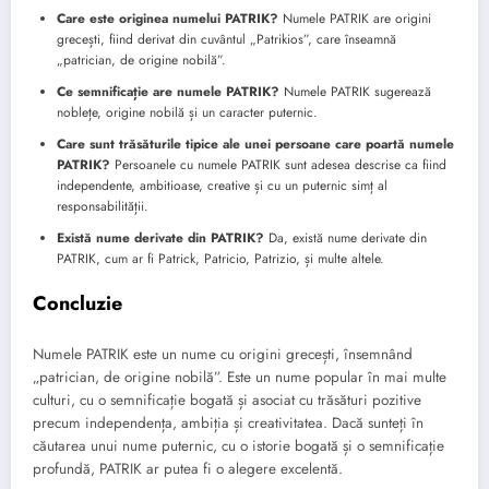
Care este originea numelui PATRIK?
Numele PATRIK are origini
grecești, fiind derivat din cuvântul „Patrikios”, care înseamnă
„patrician, de origine nobilă”.
Ce semnificație are numele PATRIK?
Numele PATRIK sugerează
noblețe, origine nobilă și un caracter puternic.
Care sunt trăsăturile tipice ale unei persoane care poartă numele
PATRIK?
Persoanele cu numele PATRIK sunt adesea descrise ca fiind
independente, ambitioase, creative și cu un puternic simț al
responsabilității.
Există nume derivate din PATRIK?
Da, există nume derivate din
PATRIK, cum ar fi Patrick, Patricio, Patrizio, și multe altele.
Concluzie
Numele PATRIK este un nume cu origini grecești, însemnând
„patrician, de origine nobilă”. Este un nume popular în mai multe
culturi, cu o semnificație bogată și asociat cu trăsături pozitive
precum independența, ambiția și creativitatea. Dacă sunteți în
căutarea unui nume puternic, cu o istorie bogată și o semnificație
profundă, PATRIK ar putea fi o alegere excelentă.