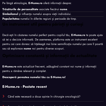
Pe lângă etimologie,
E-Nume.ro
oferă informații despre:
Trăsăturile de personalitate
asociate fiecărui
nume
.
Simbolismul
și influența numelui asupra vieții individului.
Popularitatea
numelui în diferite regiuni și perioade de timp.
Un instrument util pentru părinți și curioși
Dacă ești în căutarea numelui perfect pentru copilul tău,
E-Nume.ro
te poate ajuta
să iei o decizie informată. De asemenea, platforma este un instrument excelent
pentru cei care doresc să înțeleagă mai bine semnificația numelui pe care îl poartă
sau să exploreze
nume
noi pentru diverse scopuri.
Optimizare constantă și informații de actualitate
E-Nume.ro
este actualizat frecvent, adăugând constant noi nume și informații
pentru a rămâne relevant și complet.
Descoperă povestea numelui tău cu
E-Nume.ro
!
E-Nume.ro - Postate recent
Când este necesară a doua opinie în chirurgie oncologică?