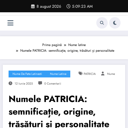
Sari
8 august 2026
5:09:24 AM
la
conținut
Prima pagină
Nume latine
Numele PATRICIA: semnificație, origine, trăsături și personalitate
Nume De Fete Latinesti
Nume Latine
PATRICIA
Nume
12 Iunie 2025
0 Comentarii
Numele PATRICIA:
semnificație, origine,
trăsături și personalitate