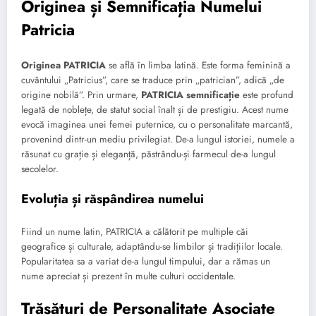
Originea și Semnificația Numelui
Patricia
Originea PATRICIA
se află în limba latină. Este forma feminină a
cuvântului „Patricius”, care se traduce prin „patrician”, adică „de
origine nobilă”. Prin urmare,
PATRICIA semnificație
este profund
legată de noblețe, de statut social înalt și de prestigiu. Acest nume
evocă imaginea unei femei puternice, cu o personalitate marcantă,
provenind dintr-un mediu privilegiat. De-a lungul istoriei, numele a
răsunat cu grație și eleganță, păstrându-și farmecul de-a lungul
secolelor.
Evoluția și răspândirea numelui
Fiind un nume latin, PATRICIA a călătorit pe multiple căi
geografice și culturale, adaptându-se limbilor și tradițiilor locale.
Popularitatea sa a variat de-a lungul timpului, dar a rămas un
nume apreciat și prezent în multe culturi occidentale.
Trăsături de Personalitate Asociate