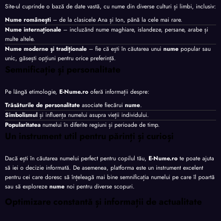
Site-ul cuprinde o bază de date vastă, cu nume din diverse culturi și limbi, inclusiv:
Nume românești
– de la clasicele Ana și Ion, până la cele mai rare.
Nume internaționale
– incluzând nume maghiare, islandeze, persane, arabe și
multe altele.
Nume moderne și tradiționale
– fie că ești în căutarea unui
nume
popular sau
unic, găsești opțiuni pentru orice preferință.
Semnificație și personalitate
Pe lângă etimologie,
E-Nume.ro
oferă informații despre:
Trăsăturile de personalitate
asociate fiecărui
nume
.
Simbolismul
și influența numelui asupra vieții individului.
Popularitatea
numelui în diferite regiuni și perioade de timp.
Un instrument util pentru părinți și curioși
Dacă ești în căutarea numelui perfect pentru copilul tău,
E-Nume.ro
te poate ajuta
să iei o decizie informată. De asemenea, platforma este un instrument excelent
pentru cei care doresc să înțeleagă mai bine semnificația numelui pe care îl poartă
sau să exploreze
nume
noi pentru diverse scopuri.
Optimizare constantă și informații de actualitate