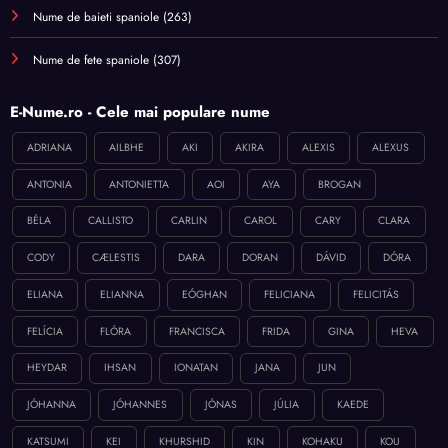
Nume de baieti spaniole
(263)
Nume de fete spaniole
(307)
E-Nume.ro - Cele mai populare nume
ADRIANA
AILBHE
AKI
AKIRA
ALEXIS
ALEXUS
ANTONIA
ANTONIETTA
AOI
AYA
BROGAN
BÉLA
CALLISTO
CARLIN
CAROL
CARY
CLARA
CODY
CÆLESTIS
DARA
DORAN
DÁVID
DÓRA
ELIANA
ELIANNA
EÓGHAN
FELICIANA
FELICITÁS
FELÍCIA
FLÓRA
FRANCISCA
FRIDA
GINA
HEVA
HEYDAR
IHSAN
IONATAN
JANA
JUN
JÓHANNA
JÓHANNES
JÓNAS
JÚLIA
KAEDE
KATSUMI
KEI
KHURSHID
KIN
KOHAKU
KOU