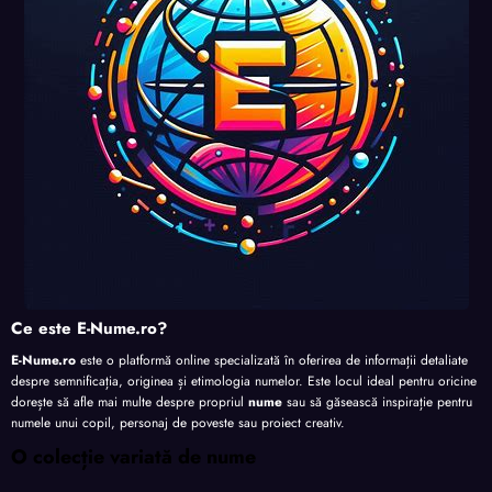
te
te
te
Ce este E-Nume.ro?
E-Nume.ro
este o platformă online specializată în oferirea de informații detaliate
despre semnificația, originea și etimologia numelor. Este locul ideal pentru oricine
dorește să afle mai multe despre propriul
nume
sau să găsească inspirație pentru
numele unui copil, personaj de poveste sau proiect creativ.
O colecție variată de nume