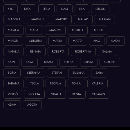
KYO
KYOU
LEILA
LIAM
LILA
LÚCÁS
MADOKA
MAGNUS
MAKOTO
MALAK
MARIAN
MARICA
MASA
MASUMI
MERIKH
MICHI
MINORI
MITSURU
MÁRIA
MÁRTA
NAO
NAOKI
NATÁLIA
RENÁTA
ROBERTA
ROBERTINA
SALMA
SAMI
SAVA
SHADI
SHEBA
SILVIA
SIMONE
SOFIA
STEFANÍA
STEFÁN
SUSANA
SÁRA
TATIANA
TECLA
TEOFILA
TONIA
VALÉRIA
VIGGÓ
VIOLETA
VITALIA
XÉNIA
YASAMIN
ÁDÁM
ÁGOTA