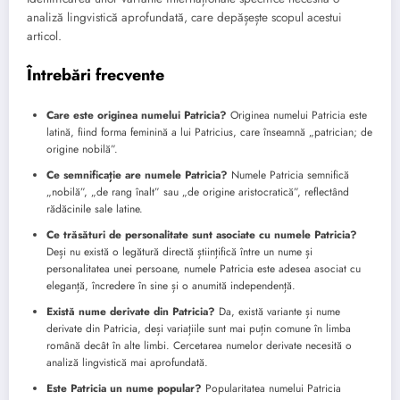
analiză lingvistică aprofundată, care depășește scopul acestui
articol.
Întrebări frecvente
Care este originea numelui Patricia?
Originea numelui Patricia este
latină, fiind forma feminină a lui Patricius, care înseamnă „patrician; de
origine nobilă”.
Ce semnificație are numele Patricia?
Numele Patricia semnifică
„nobilă”, „de rang înalt” sau „de origine aristocratică”, reflectând
rădăcinile sale latine.
Ce trăsături de personalitate sunt asociate cu numele Patricia?
Deși nu există o legătură directă științifică între un nume și
personalitatea unei persoane, numele Patricia este adesea asociat cu
eleganță, încredere în sine și o anumită independență.
Există nume derivate din Patricia?
Da, există variante și nume
derivate din Patricia, deși variațiile sunt mai puțin comune în limba
română decât în alte limbi. Cercetarea numelor derivate necesită o
analiză lingvistică mai aprofundată.
Este Patricia un nume popular?
Popularitatea numelui Patricia