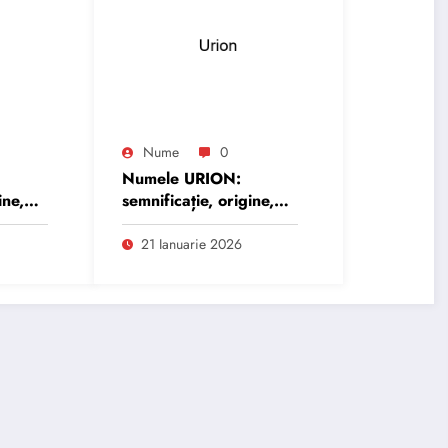
Nume
0
Numele URION:
ine,
semnificație, origine,
trăsături și
personalitate
21 Ianuarie 2026