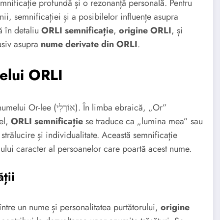
mnificație profundă și o rezonanță personală. Pentru
ii, semnificației și a posibilelor influențe asupra
ă în detaliu
ORLI semnificație
,
origine ORLI
, și
lusiv asupra
nume derivate din ORLI
.
elui ORLI
 În limba ebraică, „Or”
el,
ORLI semnificație
se traduce ca „lumina mea” sau
rălucire și individualitate. Această semnificație
ului caracter al persoanelor care poartă acest nume.
ții
 între un nume și personalitatea purtătorului,
origine