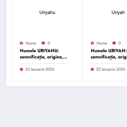
Nume
0
Nume
0
Numele URIYAHU:
Numele URIYAH:
semnificație, origine,
semnificație, orig
trăsături și
trăsături și
personalitate
personalitate
23 Ianuarie 2026
22 Ianuarie 2026