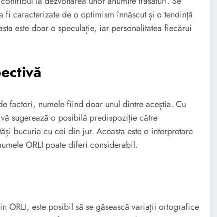
 contribui la dezvoltarea unor anumite trăsături. Se
fi caracterizate de o optimism înnăscut și o tendință
asta este doar o speculație, iar personalitatea fiecărui
ectivă
de factori, numele fiind doar unul dintre aceștia. Cu
ivă sugerează o posibilă predispoziție către
tăși bucuria cu cei din jur. Aceasta este o interpretare
numele ORLI poate diferi considerabil.
in ORLI, este posibil să se găsească variații ortografice