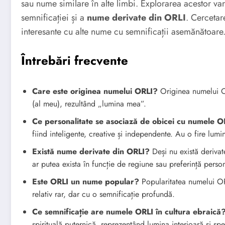
sau nume similare în alte limbi. Explorarea acestor va
semnificației și a
nume derivate din ORLI
. Cercetar
interesante cu alte nume cu semnificații asemănătoare
Întrebări frecvente
Care este originea numelui ORLI?
Originea numelui OR
(al meu), rezultând „lumina mea”.
Ce personalitate se asociază de obicei cu numele O
fiind inteligente, creative și independente. Au o fire lu
Există nume derivate din ORLI?
Deși nu există derivat
ar putea exista în funcție de regiune sau preferință perso
Este ORLI un nume popular?
Popularitatea numelui OR
relativ rar, dar cu o semnificație profundă.
Ce semnificație are numele ORLI în cultura ebraică
spirituală puternică, reprezentând lumina interioară și spe