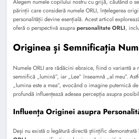
Alegem numele copilului nostru cu grijă, căutând o se
părinții care consideră numele ORLI, înțelegerea origin
personalității devine esențială. Acest articol exploreaz
oferă o perspectivă asupra
personalitate ORLI
, inc
Originea și Semnificația Num
Numele ORLI are rădăcini ebraice, fiind o variantă a numelui Or-lee (אוֹרְלִי).
semnifică „lumină”, iar „Lee” înseamnă „al meu”. Astf
„lumina este a mea”, evocând o imagine puternică de st
profundă influențează adesea percepția asupra posibil
Influența Originei asupra Personalită
Deși nu există o legătură directă științific demonstrată