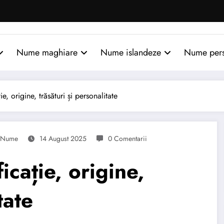
Nume maghiare
Nume islandeze
Nume per
, origine, trăsături și personalitate
Nume
14 August 2025
0 Comentarii
cație, origine,
tate