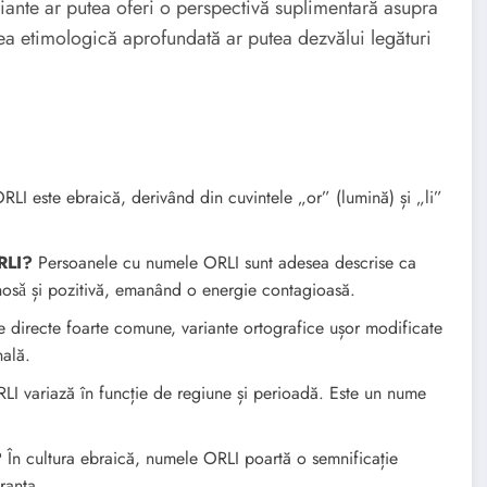
riante ar putea oferi o perspectivă suplimentară asupra
ea etimologică aprofundată ar putea dezvălui legături
.
LI este ebraică, derivând din cuvintele „or” (lumină) și „li”
RLI?
Persoanele cu numele ORLI sunt adesea descrise ca
minosǎ și pozitivă, emanând o energie contagioasă.
e directe foarte comune, variante ortografice ușor modificate
nală.
LI variază în funcție de regiune și perioadă. Este un nume
?
În cultura ebraică, numele ORLI poartă o semnificație
ranța.