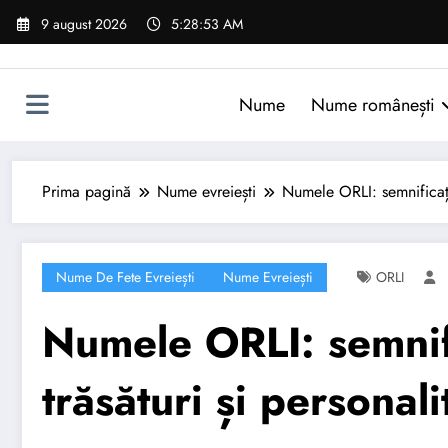
Sari
9 august 2026
5:28:54 AM
la
conținut
Nume
Nume românești
Prima pagină
Nume evreiești
Numele ORLI: semnificație
Nume De Fete Evreiești
Nume Evreiești
ORLI
Numele ORLI: semnifi
trăsături și personali