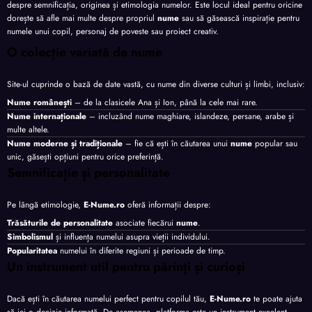
despre semnificația, originea și etimologia numelor. Este locul ideal pentru oricine
dorește să afle mai multe despre propriul
nume
sau să găsească inspirație pentru
numele unui copil, personaj de poveste sau proiect creativ.
O colecție variată de nume
Site-ul cuprinde o bază de date vastă, cu nume din diverse culturi și limbi, inclusiv:
Nume românești
– de la clasicele Ana și Ion, până la cele mai rare.
Nume internaționale
– incluzând nume maghiare, islandeze, persane, arabe și
multe altele.
Nume moderne și tradiționale
– fie că ești în căutarea unui
nume
popular sau
unic, găsești opțiuni pentru orice preferință.
Semnificație și personalitate
Pe lângă etimologie,
E-Nume.ro
oferă informații despre:
Trăsăturile de personalitate
asociate fiecărui
nume
.
Simbolismul
și influența numelui asupra vieții individului.
Popularitatea
numelui în diferite regiuni și perioade de timp.
Un instrument util pentru părinți și curioși
Dacă ești în căutarea numelui perfect pentru copilul tău,
E-Nume.ro
te poate ajuta
să iei o decizie informată. De asemenea, platforma este un instrument excelent