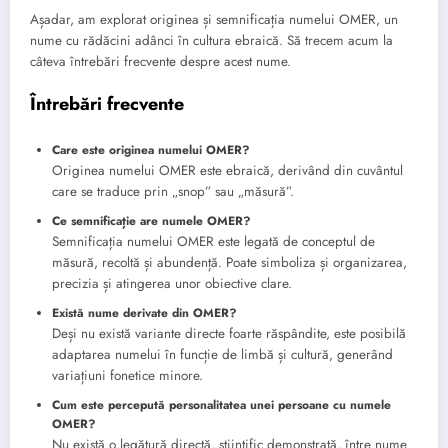
Așadar, am explorat originea și semnificația numelui OMER, un
nume cu rădăcini adânci în cultura ebraică. Să trecem acum la
câteva întrebări frecvente despre acest nume.
Întrebări frecvente
Care este originea numelui OMER?
Originea numelui OMER este ebraică, derivând din cuvântul
care se traduce prin „snop” sau „măsură”.
Ce semnificație are numele OMER?
Semnificația numelui OMER este legată de conceptul de
măsură, recoltă și abundență. Poate simboliza și organizarea,
precizia și atingerea unor obiective clare.
Există nume derivate din OMER?
Deși nu există variante directe foarte răspândite, este posibilă
adaptarea numelui în funcție de limbă și cultură, generând
variațiuni fonetice minore.
Cum este percepută personalitatea unei persoane cu numele
OMER?
Nu există o legătură directă, științific demonstrată, între nume