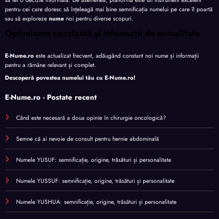
pentru cei care doresc să înțeleagă mai bine semnificația numelui pe care îl poartă
sau să exploreze
nume
noi pentru diverse scopuri.
Optimizare constantă și informații de actualitate
E-Nume.ro
este actualizat frecvent, adăugând constant noi nume și informații
pentru a rămâne relevant și complet.
Descoperă povestea numelui tău cu
E-Nume.ro
!
E-Nume.ro - Postate recent
Când este necesară a doua opinie în chirurgie oncologică?
Semne că ai nevoie de consult pentru hernie abdominală
Numele YUSUF: semnificație, origine, trăsături și personalitate
Numele YUSSUF: semnificație, origine, trăsături și personalitate
Numele YUSHUA: semnificație, origine, trăsături și personalitate