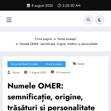
Sari
8 august 2026
2:02:51 AM
la
conținut
Prima pagină
Nume evreiești
Numele OMER: semnificație, origine, trăsături și personalitate
Nume De Baieti Evreiești
Nume Evreiești
OMER
Nume
7 August 2025
0 Comentarii
Numele OMER:
semnificație, origine,
trăsături și personalitate