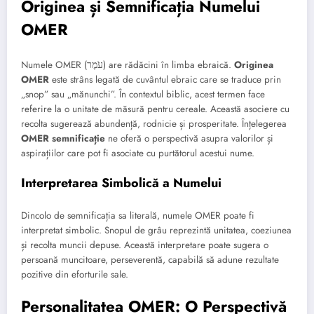
Originea și Semnificația Numelui
OMER
Numele OMER (עֹמֶר) are rădăcini în limba ebraică.
Originea
OMER
este strâns legată de cuvântul ebraic care se traduce prin
„snop” sau „mănunchi”. În contextul biblic, acest termen face
referire la o unitate de măsură pentru cereale. Această asociere cu
recolta sugerează abundență, rodnicie și prosperitate. Înțelegerea
OMER semnificație
ne oferă o perspectivă asupra valorilor și
aspirațiilor care pot fi asociate cu purtătorul acestui nume.
Interpretarea Simbolică a Numelui
Dincolo de semnificația sa literală, numele OMER poate fi
interpretat simbolic. Snopul de grâu reprezintă unitatea, coeziunea
și recolta muncii depuse. Această interpretare poate sugera o
persoană muncitoare, perseverentă, capabilă să adune rezultate
pozitive din eforturile sale.
Personalitatea OMER: O Perspectivă