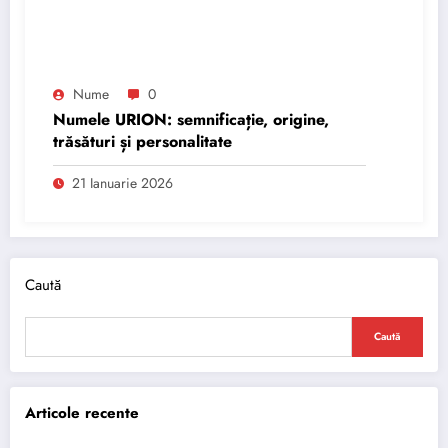
Nume
0
Numele URION: semnificație, origine,
trăsături și personalitate
21 Ianuarie 2026
Caută
Caută
Articole recente