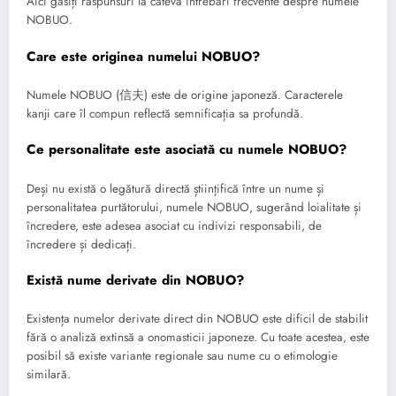
Aici găsiți răspunsuri la câteva întrebări frecvente despre numele
NOBUO.
Care este originea numelui NOBUO?
Numele NOBUO (信夫) este de origine japoneză. Caracterele
kanji care îl compun reflectă semnificația sa profundă.
Ce personalitate este asociată cu numele NOBUO?
Deși nu există o legătură directă științifică între un nume și
personalitatea purtătorului, numele NOBUO, sugerând loialitate și
încredere, este adesea asociat cu indivizi responsabili, de
încredere și dedicați.
Există nume derivate din NOBUO?
Existența numelor derivate direct din NOBUO este dificil de stabilit
fără o analiză extinsă a onomasticii japoneze. Cu toate acestea, este
posibil să existe variante regionale sau nume cu o etimologie
similară.