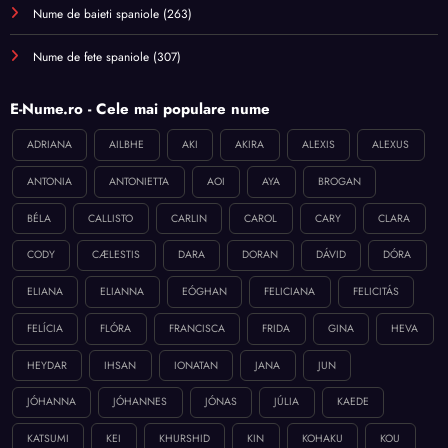
Nume de baieti spaniole
(263)
Nume de fete spaniole
(307)
E-Nume.ro - Cele mai populare nume
ADRIANA
AILBHE
AKI
AKIRA
ALEXIS
ALEXUS
ANTONIA
ANTONIETTA
AOI
AYA
BROGAN
BÉLA
CALLISTO
CARLIN
CAROL
CARY
CLARA
CODY
CÆLESTIS
DARA
DORAN
DÁVID
DÓRA
ELIANA
ELIANNA
EÓGHAN
FELICIANA
FELICITÁS
FELÍCIA
FLÓRA
FRANCISCA
FRIDA
GINA
HEVA
HEYDAR
IHSAN
IONATAN
JANA
JUN
JÓHANNA
JÓHANNES
JÓNAS
JÚLIA
KAEDE
KATSUMI
KEI
KHURSHID
KIN
KOHAKU
KOU