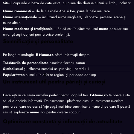
Site-ul cuprinde o bază de date vastă, cu nume din diverse culturi și limbi, inclusiv:
Nume românești
– de la clasicele Ana și Ion, până la cele mai rare.
Nume internaționale
– incluzând nume maghiare, islandeze, persane, arabe și
multe altele.
Nume moderne și tradiționale
– fie că ești în căutarea unui
nume
popular sau
unic, găsești opțiuni pentru orice preferință.
Semnificație și personalitate
Pe lângă etimologie,
E-Nume.ro
oferă informații despre:
Trăsăturile de personalitate
asociate fiecărui
nume
.
Simbolismul
și influența numelui asupra vieții individului.
Popularitatea
numelui în diferite regiuni și perioade de timp.
Un instrument util pentru părinți și curioși
Dacă ești în căutarea numelui perfect pentru copilul tău,
E-Nume.ro
te poate ajuta
să iei o decizie informată. De asemenea, platforma este un instrument excelent
pentru cei care doresc să înțeleagă mai bine semnificația numelui pe care îl poartă
sau să exploreze
nume
noi pentru diverse scopuri.
Optimizare constantă și informații de actualitate