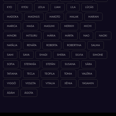
KYO
KYOU
LEILA
LIAM
LILA
LÚCÁS
MADOKA
MAGNUS
MAKOTO
MALAK
MARIAN
MARICA
MASA
MASUMI
MERIKH
MICHI
MINORI
MITSURU
MÁRIA
MÁRTA
NAO
NAOKI
NATÁLIA
RENÁTA
ROBERTA
ROBERTINA
SALMA
SAMI
SAVA
SHADI
SHEBA
SILVIA
SIMONE
SOFIA
STEFANÍA
STEFÁN
SUSANA
SÁRA
TATIANA
TECLA
TEOFILA
TONIA
VALÉRIA
VIGGÓ
VIOLETA
VITALIA
XÉNIA
YASAMIN
ÁDÁM
ÁGOTA