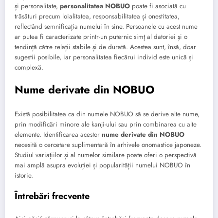
și personalitate,
personalitatea NOBUO
poate fi asociată cu
trăsături precum loialitatea, responsabilitatea și onestitatea,
reflectând semnificația numelui în sine. Persoanele cu acest nume
ar putea fi caracterizate printr-un puternic simț al datoriei și o
tendință către relații stabile și de durată. Acestea sunt, însă, doar
sugestii posibile, iar personalitatea fiecărui individ este unică și
complexă.
Nume derivate din NOBUO
Există posibilitatea ca din numele NOBUO să se derive alte nume,
prin modificări minore ale kanji-ului sau prin combinarea cu alte
elemente. Identificarea acestor
nume derivate din NOBUO
necesită o cercetare suplimentară în arhivele onomastice japoneze.
Studiul variațiilor și al numelor similare poate oferi o perspectivă
mai amplă asupra evoluției și popularității numelui NOBUO în
istorie.
Întrebări frecvente