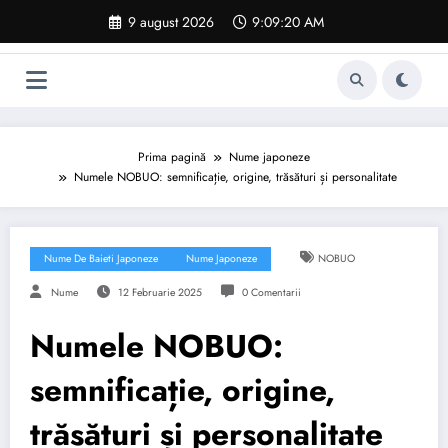
Sari
9 august 2026
9:09:21 AM
la
conținut
Prima pagină
Nume japoneze
Numele NOBUO: semnificație, origine, trăsături și personalitate
Nume De Baieti Japoneze
Nume Japoneze
NOBUO
Nume
12 Februarie 2025
0 Comentarii
Numele NOBUO:
semnificație, origine,
trăsături și personalitate