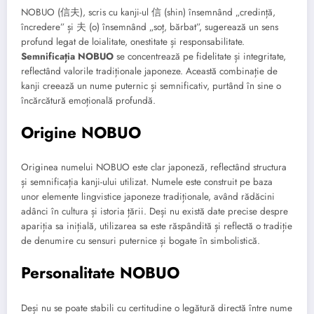
NOBUO (信夫), scris cu kanji-ul 信 (shin) însemnând „credință,
încredere” și 夫 (o) însemnând „soț, bărbat”, sugerează un sens
profund legat de loialitate, onestitate și responsabilitate.
Semnificația NOBUO
se concentrează pe fidelitate și integritate,
reflectând valorile tradiționale japoneze. Această combinație de
kanji creează un nume puternic și semnificativ, purtând în sine o
încărcătură emoțională profundă.
Origine NOBUO
Originea numelui NOBUO este clar japoneză, reflectând structura
și semnificația kanji-ului utilizat. Numele este construit pe baza
unor elemente lingvistice japoneze tradiționale, având rădăcini
adânci în cultura și istoria țării. Deși nu există date precise despre
apariția sa inițială, utilizarea sa este răspândită și reflectă o tradiție
de denumire cu sensuri puternice și bogate în simbolistică.
Personalitate NOBUO
Deși nu se poate stabili cu certitudine o legătură directă între nume