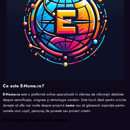
te
te
te
Ce este E-Nume.ro?
E-Nume.ro
este o platformă online specializată în oferirea de informații detaliate
despre semnificația, originea și etimologia numelor. Este locul ideal pentru oricine
dorește să afle mai multe despre propriul
nume
sau să găsească inspirație pentru
numele unui copil, personaj de poveste sau proiect creativ.
O colecție variată de nume