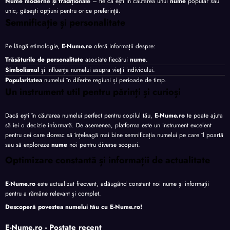
Nume moderne și tradiționale
– fie că ești în căutarea unui
nume
popular sau
unic, găsești opțiuni pentru orice preferință.
Semnificație și personalitate
Pe lângă etimologie,
E-Nume.ro
oferă informații despre:
Trăsăturile de personalitate
asociate fiecărui
nume
.
Simbolismul
și influența numelui asupra vieții individului.
Popularitatea
numelui în diferite regiuni și perioade de timp.
Un instrument util pentru părinți și curioși
Dacă ești în căutarea numelui perfect pentru copilul tău,
E-Nume.ro
te poate ajuta
să iei o decizie informată. De asemenea, platforma este un instrument excelent
pentru cei care doresc să înțeleagă mai bine semnificația numelui pe care îl poartă
sau să exploreze
nume
noi pentru diverse scopuri.
Optimizare constantă și informații de actualitate
E-Nume.ro
este actualizat frecvent, adăugând constant noi nume și informații
pentru a rămâne relevant și complet.
Descoperă povestea numelui tău cu
E-Nume.ro
!
E-Nume.ro - Postate recent