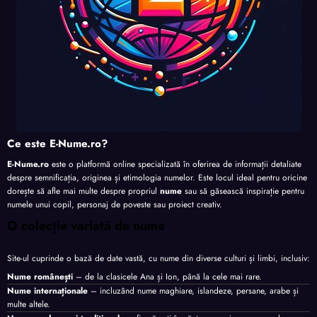
Ce este E-Nume.ro?
E-Nume.ro
este o platformă online specializată în oferirea de informații detaliate
despre semnificația, originea și etimologia numelor. Este locul ideal pentru oricine
dorește să afle mai multe despre propriul
nume
sau să găsească inspirație pentru
numele unui copil, personaj de poveste sau proiect creativ.
O colecție variată de nume
Site-ul cuprinde o bază de date vastă, cu nume din diverse culturi și limbi, inclusiv:
Nume românești
– de la clasicele Ana și Ion, până la cele mai rare.
Nume internaționale
– incluzând nume maghiare, islandeze, persane, arabe și
multe altele.