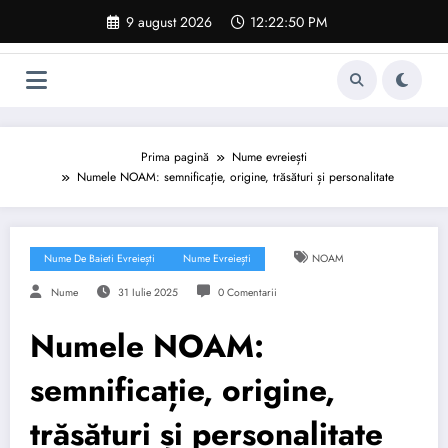
Sari
9 august 2026
12:22:51 PM
la
conținut
Prima pagină
Nume evreiești
Numele NOAM: semnificație, origine, trăsături și personalitate
Nume De Baieti Evreiești
Nume Evreiești
NOAM
Nume
31 Iulie 2025
0 Comentarii
Numele NOAM:
semnificație, origine,
trăsături și personalitate