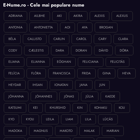
E-Nume.ro - Cele mai populare nume
ADRIANA
AILBHE
AKI
AKIRA
ALEXIS
ALEXUS
ANTONIA
ANTONIETTA
AOI
AYA
BROGAN
BÉLA
CALLISTO
CARLIN
CAROL
CARY
CLARA
CODY
CÆLESTIS
DARA
DORAN
DÁVID
DÓRA
ELIANA
ELIANNA
EÓGHAN
FELICIANA
FELICITÁS
FELÍCIA
FLÓRA
FRANCISCA
FRIDA
GINA
HEVA
HEYDAR
IHSAN
IONATAN
JANA
JUN
JÓHANNA
JÓHANNES
JÓNAS
JÚLIA
KAEDE
KATSUMI
KEI
KHURSHID
KIN
KOHAKU
KOU
KYO
KYOU
LEILA
LIAM
LILA
LÚCÁS
MADOKA
MAGNUS
MAKOTO
MALAK
MARIAN