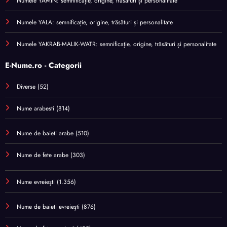
Numele YAMIN: semnificație, origine, trăsături și personalitate
Numele YALA: semnificație, origine, trăsături și personalitate
Numele YAKRAB-MALIK-WATR: semnificație, origine, trăsături și personalitate
E-Nume.ro - Categorii
Diverse
(52)
Nume arabesti
(814)
Nume de baieti arabe
(510)
Nume de fete arabe
(303)
Nume evreiești
(1.356)
Nume de baieti evreiești
(876)