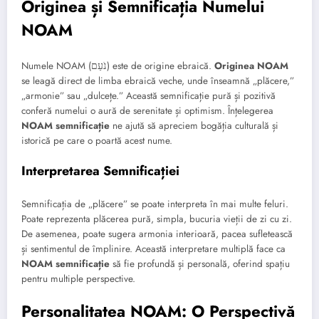
Originea și Semnificația Numelui
NOAM
Numele NOAM (נֹעַם) este de origine ebraică.
Originea NOAM
se leagă direct de limba ebraică veche, unde înseamnă „plăcere,”
„armonie” sau „dulcețe.” Această semnificație pură și pozitivă
conferă numelui o aură de serenitate și optimism. Înțelegerea
NOAM semnificație
ne ajută să apreciem bogăția culturală și
istorică pe care o poartă acest nume.
Interpretarea Semnificației
Semnificația de „plăcere” se poate interpreta în mai multe feluri.
Poate reprezenta plăcerea pură, simpla, bucuria vieții de zi cu zi.
De asemenea, poate sugera armonia interioară, pacea sufletească
și sentimentul de împlinire. Această interpretare multiplă face ca
NOAM semnificație
să fie profundă și personală, oferind spațiu
pentru multiple perspective.
Personalitatea NOAM: O Perspectivă