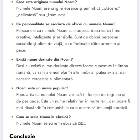
Care este originea numelui Noam?
Numele Noam are origini ebraice și semnifică „plăcere,”
„delicatesă” sau „frumusețe.”
Ce personalitate se asociază de obicei cu numele Noam?
Persoanele cu numele Noam sunt adesea descrise ca fiind
creative, inteligente și sensibile. Sunt de obicei persoane
sociabile și pline de viață, cu o înclinație către armonie și
pace.
Există nume derivate din Noam?
Deși nu există nume derivate directe foarte cunoscute în limba
română, variații ale numelui în alte limbi ar putea exista, dar
necesită cercetare suplimentară.
Noam este un nume popular?
Popularitatea numelui Noam variază în funcție de regiune și
de perioadă. Este un nume relativ rar în multe țări, dar poate fi
mai răspândit în comunitățile cu o puternică influență ebraică.
Cum se scrie Noam în ebraică?
Numele Noam se scrie în ebraică נֹעַם.
Concluzie