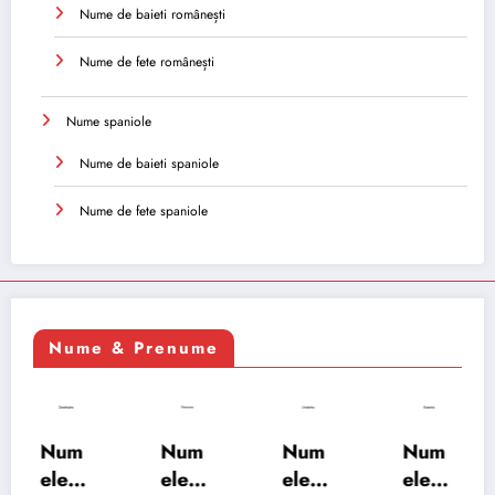
Nume de baieti românești
Nume de fete românești
Nume spaniole
Nume de baieti spaniole
Nume de fete spaniole
Nume & Prenume
Num
Num
Num
Num
ele
ele
ele
ele