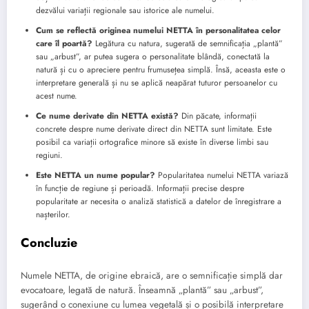
dezvălui variații regionale sau istorice ale numelui.
Cum se reflectă originea numelui NETTA în personalitatea celor
care îl poartă?
Legătura cu natura, sugerată de semnificația „plantă”
sau „arbust”, ar putea sugera o personalitate blândă, conectată la
natură și cu o apreciere pentru frumusețea simplă. Însă, aceasta este o
interpretare generală și nu se aplică neapărat tuturor persoanelor cu
acest nume.
Ce nume derivate din NETTA există?
Din păcate, informații
concrete despre nume derivate direct din NETTA sunt limitate. Este
posibil ca variații ortografice minore să existe în diverse limbi sau
regiuni.
Este NETTA un nume popular?
Popularitatea numelui NETTA variază
în funcție de regiune și perioadă. Informații precise despre
popularitate ar necesita o analiză statistică a datelor de înregistrare a
nașterilor.
Concluzie
Numele NETTA, de origine ebraică, are o semnificație simplă dar
evocatoare, legată de natură. Înseamnă „plantă” sau „arbust”,
sugerând o conexiune cu lumea vegetală și o posibilă interpretare