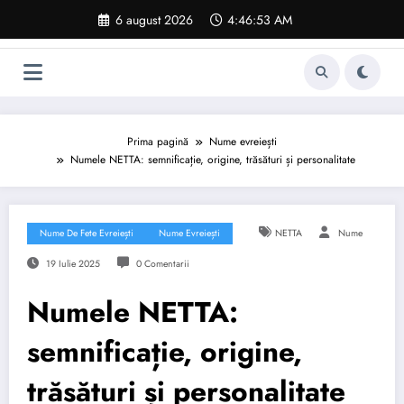
Sari
6 august 2026
4:46:54 AM
la
conținut
Prima pagină
Nume evreiești
Numele NETTA: semnificație, origine, trăsături și personalitate
Nume De Fete Evreiești
Nume Evreiești
NETTA
Nume
19 Iulie 2025
0 Comentarii
Numele NETTA:
semnificație, origine,
trăsături și personalitate