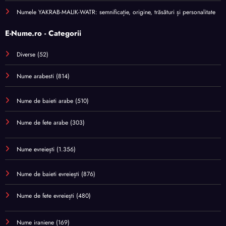
Numele YAKRAB-MALIK-WATR: semnificație, origine, trăsături și personalitate
E-Nume.ro - Categorii
Diverse
(52)
Nume arabesti
(814)
Nume de baieti arabe
(510)
Nume de fete arabe
(303)
Nume evreiești
(1.356)
Nume de baieti evreiești
(876)
Nume de fete evreiești
(480)
Nume iraniene
(169)