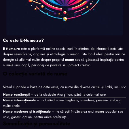
Ce este E-Nume.ro?
E-Nume.ro
este o platformă online specializată în oferirea de informații detaliate
despre semnificația, originea și etimologia numelor. Este locul ideal pentru oricine
dorește să afle mai multe despre propriul
nume
sau să găsească inspirație pentru
numele unui copil, personaj de poveste sau proiect creativ.
O colecție variată de nume
Site-ul cuprinde o bază de date vastă, cu nume din diverse culturi și limbi, inclusiv:
Nume românești
– de la clasicele Ana și Ion, până la cele mai rare.
Nume internaționale
– incluzând nume maghiare, islandeze, persane, arabe și
multe altele.
Nume moderne și tradiționale
– fie că ești în căutarea unui
nume
popular sau
unic, găsești opțiuni pentru orice preferință.
Semnificație și personalitate