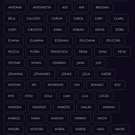
ANTONIA
ANTONIETTA
AOI
AYA
BROGAN
BÉLA
CALLISTO
CARLIN
CAROL
CARY
CLARA
CODY
CÆLESTIS
DARA
DORAN
DÁVID
DÓRA
ELIANA
ELIANNA
EÓGHAN
FELICIANA
FELICITÁS
FELÍCIA
FLÓRA
FRANCISCA
FRIDA
GINA
HEVA
HEYDAR
IHSAN
IONATAN
JANA
JUN
JÓHANNA
JÓHANNES
JÓNAS
JÚLIA
KAEDE
KATSUMI
KEI
KHURSHID
KIN
KOHAKU
KOU
KYO
KYOU
LEILA
LIAM
LILA
LÚCÁS
MADOKA
MAGNUS
MAKOTO
MALAK
MARIAN
MARICA
MASA
MASUMI
MERIKH
MICHI
MINORI
MITSURU
MÁRIA
MÁRTA
NAO
NAOKI