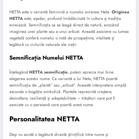
NETTA este o variantă feminină a numelui evreiesc Neta.
Originea
NETTA
este, așadar, profund înrădăcinată în cultura și tradiția
evreiască. Semnificația sa se leagă direct de natură, evocând
imaginea unei plante sau a unui arbust. Această asociere cu lumea
vegetală conferă numelui o notă de prospețime, vitalitate și
legătură cu ciclurile naturale ale vieții.
Semnificația Numelui NETTA
Înțelegând
NETTA semnificație
, putem aprecia mai bine
alegerea acestui nume. Ca variantă a lui Neta, NETTA poartă
semnificația de „plantă” sau „arbust”. Această interpretare simplă
ascunde o bogăție simbolică. Plantele reprezintă creștere,
dezvoltare, reziliență și adaptabilitate – trăsături care pot fi
asociate cu o persoană care poartă acest nume.
Personalitatea NETTA
Deși nu există o legătură directă științifică între nume și