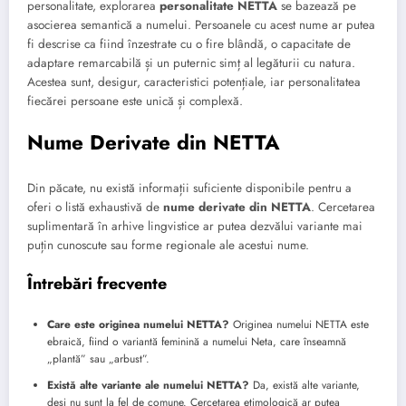
personalitate, explorarea
personalitate NETTA
se bazează pe
asocierea semantică a numelui. Persoanele cu acest nume ar putea
fi descrise ca fiind înzestrate cu o fire blândă, o capacitate de
adaptare remarcabilă și un puternic simț al legăturii cu natura.
Acestea sunt, desigur, caracteristici potențiale, iar personalitatea
fiecărei persoane este unică și complexă.
Nume Derivate din NETTA
Din păcate, nu există informații suficiente disponibile pentru a
oferi o listă exhaustivă de
nume derivate din NETTA
. Cercetarea
suplimentară în arhive lingvistice ar putea dezvălui variante mai
puțin cunoscute sau forme regionale ale acestui nume.
Întrebări frecvente
Care este originea numelui NETTA?
Originea numelui NETTA este
ebraică, fiind o variantă feminină a numelui Neta, care înseamnă
„plantă” sau „arbust”.
Există alte variante ale numelui NETTA?
Da, există alte variante,
deși nu sunt la fel de comune. Cercetarea etimologică ar putea