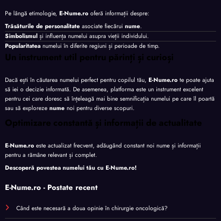
Pe lângă etimologie,
E-Nume.ro
oferă informații despre:
Trăsăturile de personalitate
asociate fiecărui
nume
.
Simbolismul
și influența numelui asupra vieții individului.
Popularitatea
numelui în diferite regiuni și perioade de timp.
Un instrument util pentru părinți și curioși
Dacă ești în căutarea numelui perfect pentru copilul tău,
E-Nume.ro
te poate ajuta
să iei o decizie informată. De asemenea, platforma este un instrument excelent
pentru cei care doresc să înțeleagă mai bine semnificația numelui pe care îl poartă
sau să exploreze
nume
noi pentru diverse scopuri.
Optimizare constantă și informații de actualitate
E-Nume.ro
este actualizat frecvent, adăugând constant noi nume și informații
pentru a rămâne relevant și complet.
Descoperă povestea numelui tău cu
E-Nume.ro
!
E-Nume.ro - Postate recent
Când este necesară a doua opinie în chirurgie oncologică?