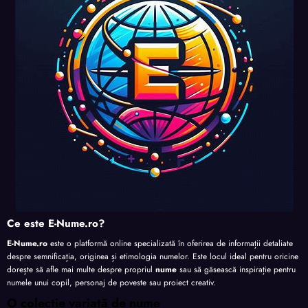
nalita
nalita
nalita
te
te
te
te
Ce este E-Nume.ro?
E-Nume.ro
este o platformă online specializată în oferirea de informații detaliate
despre semnificația, originea și etimologia numelor. Este locul ideal pentru oricine
dorește să afle mai multe despre propriul
nume
sau să găsească inspirație pentru
numele unui copil, personaj de poveste sau proiect creativ.
O colecție variată de nume