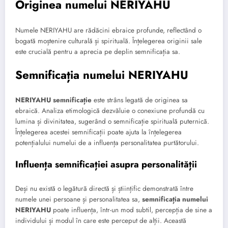
Originea numelui NERIYAHU
Numele NERIYAHU are rădăcini ebraice profunde, reflectând o
bogată moștenire culturală și spirituală. Înțelegerea originii sale
este crucială pentru a aprecia pe deplin semnificația sa.
Semnificația numelui NERIYAHU
NERIYAHU semnificație
este strâns legată de originea sa
ebraică. Analiza etimologică dezvăluie o conexiune profundă cu
lumina și divinitatea, sugerând o semnificație spirituală puternică.
Înțelegerea acestei semnificații poate ajuta la înțelegerea
potențialului numelui de a influența personalitatea purtătorului.
Influența semnificației asupra personalității
Deși nu există o legătură directă și științific demonstrată între
numele unei persoane și personalitatea sa,
semnificația numelui
NERIYAHU
poate influența, într-un mod subtil, percepția de sine a
individului și modul în care este perceput de alții. Această