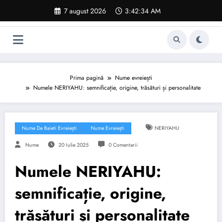
Sari
7 august 2026
3:42:35 AM
la
conținut
Prima pagină
Nume evreiești
Numele NERIYAHU: semnificație, origine, trăsături și personalitate
Nume De Baieti Evreiești
Nume Evreiești
NERIYAHU
Nume
20 Iulie 2025
0 Comentarii
Numele NERIYAHU:
semnificație, origine,
trăsături și personalitate