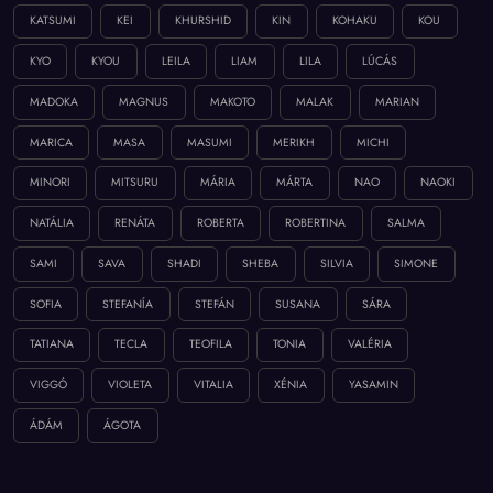
KATSUMI
KEI
KHURSHID
KIN
KOHAKU
KOU
KYO
KYOU
LEILA
LIAM
LILA
LÚCÁS
MADOKA
MAGNUS
MAKOTO
MALAK
MARIAN
MARICA
MASA
MASUMI
MERIKH
MICHI
MINORI
MITSURU
MÁRIA
MÁRTA
NAO
NAOKI
NATÁLIA
RENÁTA
ROBERTA
ROBERTINA
SALMA
SAMI
SAVA
SHADI
SHEBA
SILVIA
SIMONE
SOFIA
STEFANÍA
STEFÁN
SUSANA
SÁRA
TATIANA
TECLA
TEOFILA
TONIA
VALÉRIA
VIGGÓ
VIOLETA
VITALIA
XÉNIA
YASAMIN
ÁDÁM
ÁGOTA