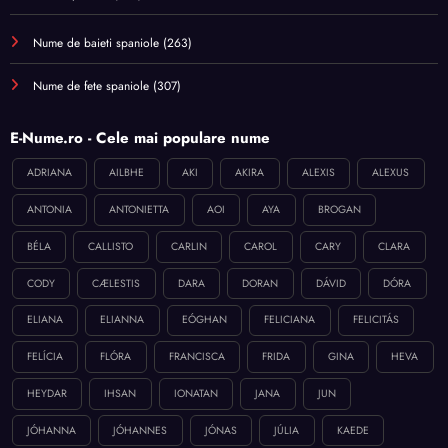
Nume de baieti spaniole
(263)
Nume de fete spaniole
(307)
E-Nume.ro - Cele mai populare nume
ADRIANA
AILBHE
AKI
AKIRA
ALEXIS
ALEXUS
ANTONIA
ANTONIETTA
AOI
AYA
BROGAN
BÉLA
CALLISTO
CARLIN
CAROL
CARY
CLARA
CODY
CÆLESTIS
DARA
DORAN
DÁVID
DÓRA
ELIANA
ELIANNA
EÓGHAN
FELICIANA
FELICITÁS
FELÍCIA
FLÓRA
FRANCISCA
FRIDA
GINA
HEVA
HEYDAR
IHSAN
IONATAN
JANA
JUN
JÓHANNA
JÓHANNES
JÓNAS
JÚLIA
KAEDE