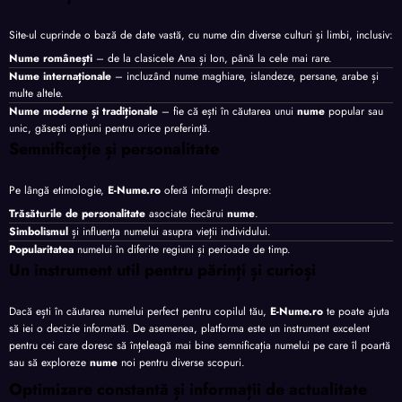
Site-ul cuprinde o bază de date vastă, cu nume din diverse culturi și limbi, inclusiv:
Nume românești
– de la clasicele Ana și Ion, până la cele mai rare.
Nume internaționale
– incluzând nume maghiare, islandeze, persane, arabe și
multe altele.
Nume moderne și tradiționale
– fie că ești în căutarea unui
nume
popular sau
unic, găsești opțiuni pentru orice preferință.
Semnificație și personalitate
Pe lângă etimologie,
E-Nume.ro
oferă informații despre:
Trăsăturile de personalitate
asociate fiecărui
nume
.
Simbolismul
și influența numelui asupra vieții individului.
Popularitatea
numelui în diferite regiuni și perioade de timp.
Un instrument util pentru părinți și curioși
Dacă ești în căutarea numelui perfect pentru copilul tău,
E-Nume.ro
te poate ajuta
să iei o decizie informată. De asemenea, platforma este un instrument excelent
pentru cei care doresc să înțeleagă mai bine semnificația numelui pe care îl poartă
sau să exploreze
nume
noi pentru diverse scopuri.
Optimizare constantă și informații de actualitate