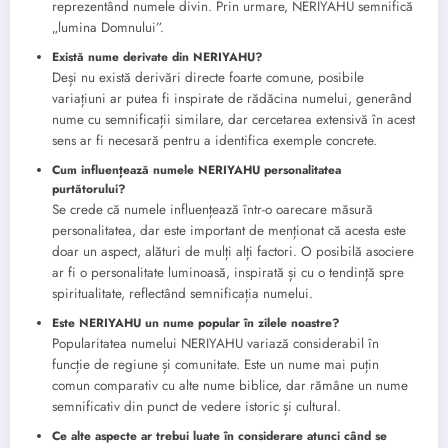
reprezentând numele divin. Prin urmare, NERIYAHU semnifică
„lumina Domnului”.
Există nume derivate din NERIYAHU?
Deși nu există derivări directe foarte comune, posibile
variațiuni ar putea fi inspirate de rădăcina numelui, generând
nume cu semnificații similare, dar cercetarea extensivă în acest
sens ar fi necesară pentru a identifica exemple concrete.
Cum influențează numele NERIYAHU personalitatea
purtătorului?
Se crede că numele influențează într-o oarecare măsură
personalitatea, dar este important de menționat că acesta este
doar un aspect, alături de mulți alți factori. O posibilă asociere
ar fi o personalitate luminoasă, inspirată și cu o tendință spre
spiritualitate, reflectând semnificația numelui.
Este NERIYAHU un nume popular în zilele noastre?
Popularitatea numelui NERIYAHU variază considerabil în
funcție de regiune și comunitate. Este un nume mai puțin
comun comparativ cu alte nume biblice, dar rămâne un nume
semnificativ din punct de vedere istoric și cultural.
Ce alte aspecte ar trebui luate în considerare atunci când se