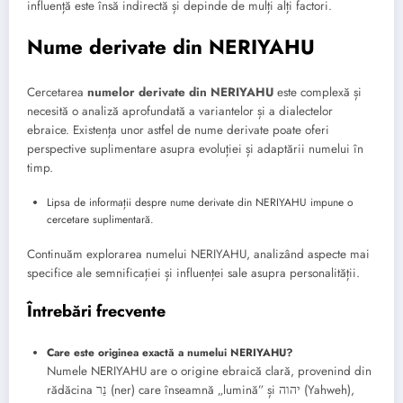
influență este însă indirectă și depinde de mulți alți factori.
Nume derivate din NERIYAHU
Cercetarea
numelor derivate din NERIYAHU
este complexă și
necesită o analiză aprofundată a variantelor și a dialectelor
ebraice. Existența unor astfel de nume derivate poate oferi
perspective suplimentare asupra evoluției și adaptării numelui în
timp.
Lipsa de informații despre nume derivate din NERIYAHU impune o
cercetare suplimentară.
Continuăm explorarea numelui NERIYAHU, analizând aspecte mai
specifice ale semnificației și influenței sale asupra personalității.
Întrebări frecvente
Care este originea exactă a numelui NERIYAHU?
Numele NERIYAHU are o origine ebraică clară, provenind din
rădăcina נֵר (ner) care înseamnă „lumină” și יהוה (Yahweh),