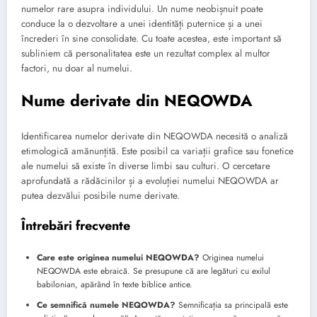
numelor rare asupra individului. Un nume neobișnuit poate
conduce la o dezvoltare a unei identități puternice și a unei
încrederi în sine consolidate. Cu toate acestea, este important să
subliniem că personalitatea este un rezultat complex al multor
factori, nu doar al numelui.
Nume derivate din NEQOWDA
Identificarea numelor derivate din NEQOWDA necesită o analiză
etimologică amănunțită. Este posibil ca variații grafice sau fonetice
ale numelui să existe în diverse limbi sau culturi. O cercetare
aprofundată a rădăcinilor și a evoluției numelui NEQOWDA ar
putea dezvălui posibile nume derivate.
Întrebări frecvente
Care este originea numelui NEQOWDA?
Originea numelui
NEQOWDA este ebraică. Se presupune că are legături cu exilul
babilonian, apărând în texte biblice antice.
Ce semnifică numele NEQOWDA?
Semnificația sa principală este