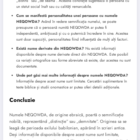
„distins” sau „de seamă”. Această conotație sugerează o persoană cu
un statut social înalt sau cu calități remarcabile.
Cum se manifestă personalitatea unei persoane cu numele
NEQOWDA?
Având în vedere semnificația numelui, se poate
presupune că o persoană numită NEQOWDA ar putea fi
independentă, ambițioasă și cu o puternică încredere în sine. Acestea
sunt doar supoziții, personalitatea fiind influențată de mulți alți factori.
Există nume derivate din NEQOWDA?
Nu există informații
disponibile despre nume derivate direct din NEQOWDA. Este posibil
ca variații ortografice sau forme abreviate să existe, dar acestea nu sunt
documentate.
Unde pot găsi mai multe informații despre numele NEQOWDA?
Informațiile despre acest nume sunt limitate. Cercetări suplimentare în
texte biblice și studii onomastice ar putea oferi detalii adiționale.
Concluzie
Numele NEQOWDA, de origine ebraică, poartă o semnificație
nobilă, reprezentând „distincție” sau „demnitate”. Originea sa se
leagă de perioada exilului babilonian, apărând în scrieri antice.
Deși informațiile disponibile despre acest nume sunt limitate,