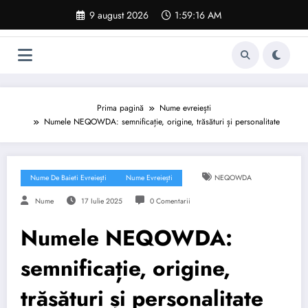
Sari
9 august 2026
1:59:17 AM
la
conținut
Prima pagină
Nume evreiești
Numele NEQOWDA: semnificație, origine, trăsături și personalitate
Nume De Baieti Evreiești
Nume Evreiești
NEQOWDA
Nume
17 Iulie 2025
0 Comentarii
Numele NEQOWDA:
semnificație, origine,
trăsături și personalitate