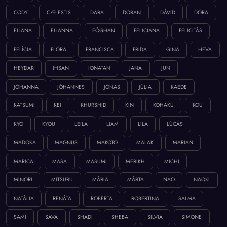
CODY
CÆLESTIS
DARA
DORAN
DÁVID
DÓRA
ELIANA
ELIANNA
EÓGHAN
FELICIANA
FELICITÁS
FELÍCIA
FLÓRA
FRANCISCA
FRIDA
GINA
HEVA
HEYDAR
IHSAN
IONATAN
JANA
JUN
JÓHANNA
JÓHANNES
JÓNAS
JÚLIA
KAEDE
KATSUMI
KEI
KHURSHID
KIN
KOHAKU
KOU
KYO
KYOU
LEILA
LIAM
LILA
LÚCÁS
MADOKA
MAGNUS
MAKOTO
MALAK
MARIAN
MARICA
MASA
MASUMI
MERIKH
MICHI
MINORI
MITSURU
MÁRIA
MÁRTA
NAO
NAOKI
NATÁLIA
RENÁTA
ROBERTA
ROBERTINA
SALMA
SAMI
SAVA
SHADI
SHEBA
SILVIA
SIMONE