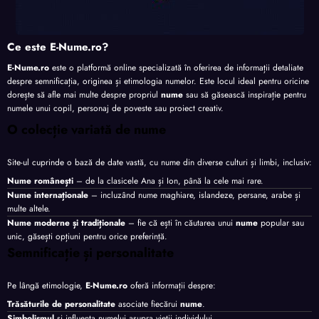
Ce este E-Nume.ro?
E-Nume.ro
este o platformă online specializată în oferirea de informații detaliate
despre semnificația, originea și etimologia numelor. Este locul ideal pentru oricine
dorește să afle mai multe despre propriul
nume
sau să găsească inspirație pentru
numele unui copil, personaj de poveste sau proiect creativ.
O colecție variată de nume
Site-ul cuprinde o bază de date vastă, cu nume din diverse culturi și limbi, inclusiv:
Nume românești
– de la clasicele Ana și Ion, până la cele mai rare.
Nume internaționale
– incluzând nume maghiare, islandeze, persane, arabe și
multe altele.
Nume moderne și tradiționale
– fie că ești în căutarea unui
nume
popular sau
unic, găsești opțiuni pentru orice preferință.
Semnificație și personalitate
Pe lângă etimologie,
E-Nume.ro
oferă informații despre:
Trăsăturile de personalitate
asociate fiecărui
nume
.
Simbolismul
și influența numelui asupra vieții individului.