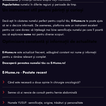
Popularitatea
numelui în diferite regiuni și perioade de timp.
Un instrument util pentru părinți și curioși
Dacă ești în căutarea numelui perfect pentru copilul tău,
E-Nume.ro
te poate ajuta
să iei o decizie informată. De asemenea, platforma este un instrument excelent
pentru cei care doresc să înțeleagă mai bine semnificația numelui pe care îl poartă
sau să exploreze
nume
noi pentru diverse scopuri.
Optimizare constantă și informații de actualitate
E-Nume.ro
este actualizat frecvent, adăugând constant noi nume și informații
pentru a rămâne relevant și complet.
Descoperă povestea numelui tău cu
E-Nume.ro
!
E-Nume.ro - Postate recent
Când este necesară a doua opinie în chirurgie oncologică?
Semne că ai nevoie de consult pentru hernie abdominală
Numele YUSUF: semnificație, origine, trăsături și personalitate