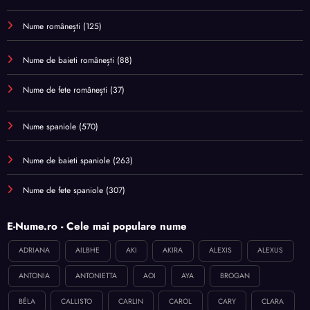
Nume românești
(125)
Nume de baieti românești
(88)
Nume de fete românești
(37)
Nume spaniole
(570)
Nume de baieti spaniole
(263)
Nume de fete spaniole
(307)
E-Nume.ro - Cele mai populare nume
ADRIANA
AILBHE
AKI
AKIRA
ALEXIS
ALEXUS
ANTONIA
ANTONIETTA
AOI
AYA
BROGAN
BÉLA
CALLISTO
CARLIN
CAROL
CARY
CLARA