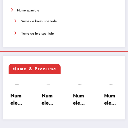
Nume spaniole
Nume de baieti spaniole
Nume de fete spaniole
Nume & Prenume
Num
Num
Num
Num
ele
ele
ele
ele
XSAY
URV
SRA
SOH
ARS
AKS
OSH
RAB:
A:
HA:
A:
semn