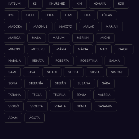
KATSUMI
KEI
KHURSHID
KIN
KOHAKU
KOU
KYO
KYOU
LEILA
LIAM
LILA
LÚCÁS
MADOKA
MAGNUS
MAKOTO
MALAK
MARIAN
MARICA
MASA
MASUMI
MERIKH
MICHI
MINORI
MITSURU
MÁRIA
MÁRTA
NAO
NAOKI
NATÁLIA
RENÁTA
ROBERTA
ROBERTINA
SALMA
SAMI
SAVA
SHADI
SHEBA
SILVIA
SIMONE
SOFIA
STEFANÍA
STEFÁN
SUSANA
SÁRA
TATIANA
TECLA
TEOFILA
TONIA
VALÉRIA
VIGGÓ
VIOLETA
VITALIA
XÉNIA
YASAMIN
ÁDÁM
ÁGOTA