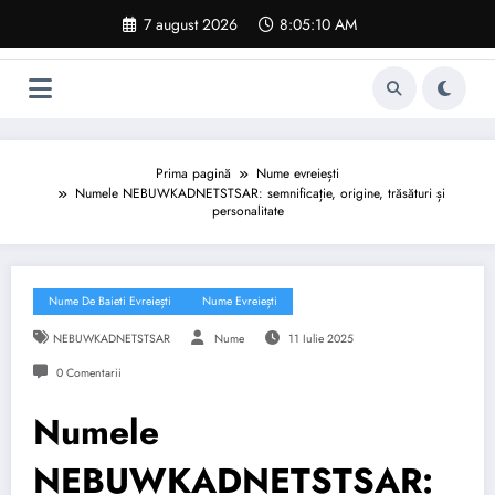
Sari
7 august 2026
8:05:11 AM
la
conținut
Prima pagină
Nume evreiești
Numele NEBUWKADNETSTSAR: semnificație, origine, trăsături și
personalitate
Nume De Baieti Evreiești
Nume Evreiești
NEBUWKADNETSTSAR
Nume
11 Iulie 2025
0 Comentarii
Numele
NEBUWKADNETSTSAR: