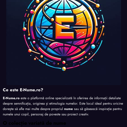
nalita
nalita
nalita
te
te
te
te
Ce este E-Nume.ro?
E-Nume.ro
este o platformă online specializată în oferirea de informații detaliate
despre semnificația, originea și etimologia numelor. Este locul ideal pentru oricine
dorește să afle mai multe despre propriul
nume
sau să găsească inspirație pentru
numele unui copil, personaj de poveste sau proiect creativ.
O colecție variată de nume