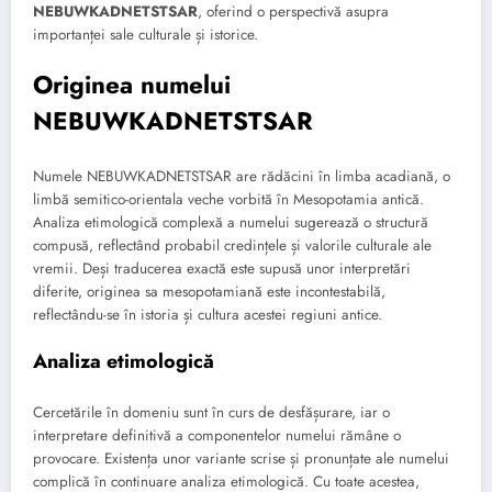
NEBUWKADNETSTSAR
, oferind o perspectivă asupra
importanței sale culturale și istorice.
Originea numelui
NEBUWKADNETSTSAR
Numele NEBUWKADNETSTSAR are rădăcini în limba acadiană, o
limbă semitico-orientala veche vorbită în Mesopotamia antică.
Analiza etimologică complexă a numelui sugerează o structură
compusă, reflectând probabil credințele și valorile culturale ale
vremii. Deși traducerea exactă este supusă unor interpretări
diferite, originea sa mesopotamiană este incontestabilă,
reflectându-se în istoria și cultura acestei regiuni antice.
Analiza etimologică
Cercetările în domeniu sunt în curs de desfășurare, iar o
interpretare definitivă a componentelor numelui rămâne o
provocare. Existența unor variante scrise și pronunțate ale numelui
complică în continuare analiza etimologică. Cu toate acestea,