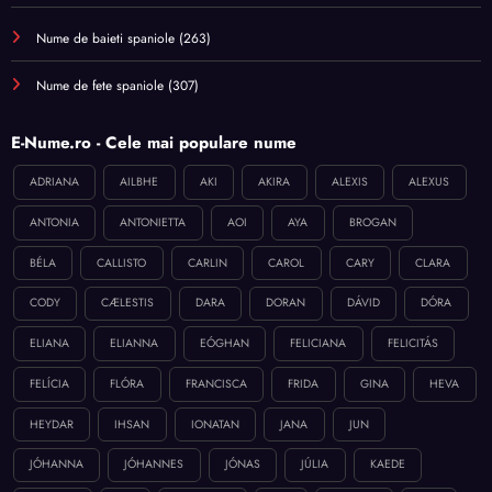
Nume de baieti spaniole
(263)
Nume de fete spaniole
(307)
E-Nume.ro - Cele mai populare nume
ADRIANA
AILBHE
AKI
AKIRA
ALEXIS
ALEXUS
ANTONIA
ANTONIETTA
AOI
AYA
BROGAN
BÉLA
CALLISTO
CARLIN
CAROL
CARY
CLARA
CODY
CÆLESTIS
DARA
DORAN
DÁVID
DÓRA
ELIANA
ELIANNA
EÓGHAN
FELICIANA
FELICITÁS
FELÍCIA
FLÓRA
FRANCISCA
FRIDA
GINA
HEVA
HEYDAR
IHSAN
IONATAN
JANA
JUN
JÓHANNA
JÓHANNES
JÓNAS
JÚLIA
KAEDE