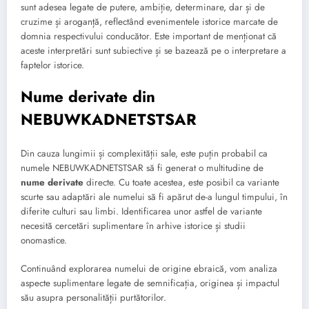
sunt adesea legate de putere, ambiție, determinare, dar și de
cruzime și aroganță, reflectând evenimentele istorice marcate de
domnia respectivului conducător. Este important de menționat că
aceste interpretări sunt subiective și se bazează pe o interpretare a
faptelor istorice.
Nume derivate din
NEBUWKADNETSTSAR
Din cauza lungimii și complexității sale, este puțin probabil ca
numele NEBUWKADNETSTSAR să fi generat o multitudine de
nume derivate
directe. Cu toate acestea, este posibil ca variante
scurte sau adaptări ale numelui să fi apărut de-a lungul timpului, în
diferite culturi sau limbi. Identificarea unor astfel de variante
necesită cercetări suplimentare în arhive istorice și studii
onomastice.
Continuând explorarea numelui de origine ebraică, vom analiza
aspecte suplimentare legate de semnificația, originea și impactul
său asupra personalității purtătorilor.