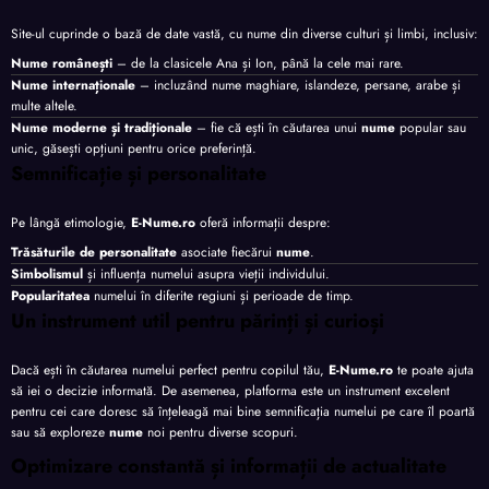
Site-ul cuprinde o bază de date vastă, cu nume din diverse culturi și limbi, inclusiv:
Nume românești
– de la clasicele Ana și Ion, până la cele mai rare.
Nume internaționale
– incluzând nume maghiare, islandeze, persane, arabe și
multe altele.
Nume moderne și tradiționale
– fie că ești în căutarea unui
nume
popular sau
unic, găsești opțiuni pentru orice preferință.
Semnificație și personalitate
Pe lângă etimologie,
E-Nume.ro
oferă informații despre:
Trăsăturile de personalitate
asociate fiecărui
nume
.
Simbolismul
și influența numelui asupra vieții individului.
Popularitatea
numelui în diferite regiuni și perioade de timp.
Un instrument util pentru părinți și curioși
Dacă ești în căutarea numelui perfect pentru copilul tău,
E-Nume.ro
te poate ajuta
să iei o decizie informată. De asemenea, platforma este un instrument excelent
pentru cei care doresc să înțeleagă mai bine semnificația numelui pe care îl poartă
sau să exploreze
nume
noi pentru diverse scopuri.
Optimizare constantă și informații de actualitate