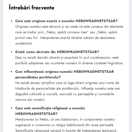
Întrebări frecvente
Care este originea exactă a numelui NEBUWKADNETSTSAR?
Originea numelui este ebraică și se crede că este compus din elemente
care se traduc prin „Nebo, apără coroana mea” sau „Nebo, apără
primul meu fiu”. Interpretarea exactă rămâne subiect de dezbatere
academică.
Există nume derivate din NEBUWKADNETSTSAR?
Deși nu există derivări directe și populare în uzul contemporan, este
posibilă adaptarea sau scurtarea numelui în diverse contexte lingvistice.
Cum influențează originea numelui NEBUWKADNETSTSAR
personalitatea purtătorului?
Nu există dovezi științifice care să lege direct originea unui nume de
trăsăturile de personalitate ale purtătorului. Influența numelui este mai
degrabă culturală și socială, asociată cu percepțiile și conotațiile
istorice ale numelui.
Care este semnificația religioasă a numelui
NEBUWKADNETSTSAR?
Menționarea lui Nebo, un zeu babilonian, în componența numelui
sugerează o conexiune cu religia babiloniană din acea perioadă.
Semnificația religioasă variază în funcție de interpretarea teologică.