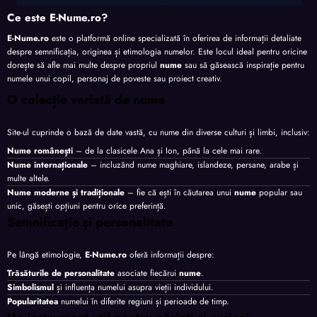
Ce este E-Nume.ro?
E-Nume.ro
este o platformă online specializată în oferirea de informații detaliate
despre semnificația, originea și etimologia numelor. Este locul ideal pentru oricine
dorește să afle mai multe despre propriul
nume
sau să găsească inspirație pentru
numele unui copil, personaj de poveste sau proiect creativ.
O colecție variată de nume
Site-ul cuprinde o bază de date vastă, cu nume din diverse culturi și limbi, inclusiv:
Nume românești
– de la clasicele Ana și Ion, până la cele mai rare.
Nume internaționale
– incluzând nume maghiare, islandeze, persane, arabe și
multe altele.
Nume moderne și tradiționale
– fie că ești în căutarea unui
nume
popular sau
unic, găsești opțiuni pentru orice preferință.
Semnificație și personalitate
Pe lângă etimologie,
E-Nume.ro
oferă informații despre:
Trăsăturile de personalitate
asociate fiecărui
nume
.
Simbolismul
și influența numelui asupra vieții individului.
Popularitatea
numelui în diferite regiuni și perioade de timp.