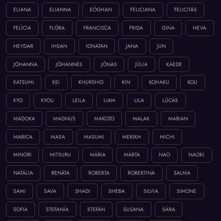
ELIANA
ELIANNA
EÓGHAN
FELICIANA
FELICITÁS
FELÍCIA
FLÓRA
FRANCISCA
FRIDA
GINA
HEVA
HEYDAR
IHSAN
IONATAN
JANA
JUN
JÓHANNA
JÓHANNES
JÓNAS
JÚLIA
KAEDE
KATSUMI
KEI
KHURSHID
KIN
KOHAKU
KOU
KYO
KYOU
LEILA
LIAM
LILA
LÚCÁS
MADOKA
MAGNUS
MAKOTO
MALAK
MARIAN
MARICA
MASA
MASUMI
MERIKH
MICHI
MINORI
MITSURU
MÁRIA
MÁRTA
NAO
NAOKI
NATÁLIA
RENÁTA
ROBERTA
ROBERTINA
SALMA
SAMI
SAVA
SHADI
SHEBA
SILVIA
SIMONE
SOFIA
STEFANÍA
STEFÁN
SUSANA
SÁRA