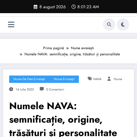
Sari
8 august 2026
8:01:24 AM
la
conținut
Prima pagină
Nume evreiești
Numele NAVA: semnificație, origine, trăsături și personalitate
Nume De Fete Evreiești
Nume Evreiești
NAVA
Nume
14 Iulie 2025
0 Comentarii
Numele NAVA:
semnificație, origine,
trăsături și personalitate