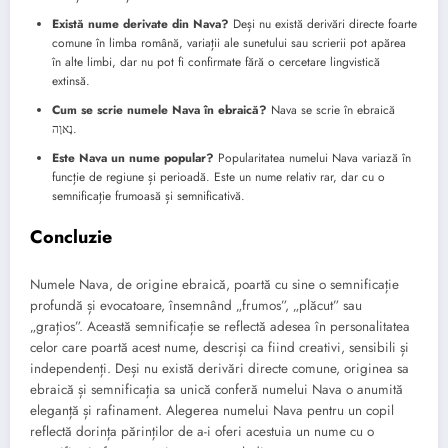
Există nume derivate din Nava?
Deși nu există derivări directe foarte
comune în limba română, variații ale sunetului sau scrierii pot apărea
în alte limbi, dar nu pot fi confirmate fără o cercetare lingvistică
extinsă.
Cum se scrie numele Nava în ebraică?
Nava se scrie în ebraică
נָאוָה.
Este Nava un nume popular?
Popularitatea numelui Nava variază în
funcție de regiune și perioadă. Este un nume relativ rar, dar cu o
semnificație frumoasă și semnificativă.
Concluzie
Numele Nava, de origine ebraică, poartă cu sine o semnificație
profundă și evocatoare, însemnând „frumos”, „plăcut” sau
„grațios”. Această semnificație se reflectă adesea în personalitatea
celor care poartă acest nume, descriși ca fiind creativi, sensibili și
independenți. Deși nu există derivări directe comune, originea sa
ebraică și semnificația sa unică conferă numelui Nava o anumită
eleganță și rafinament. Alegerea numelui Nava pentru un copil
reflectă dorința părinților de a-i oferi acestuia un nume cu o