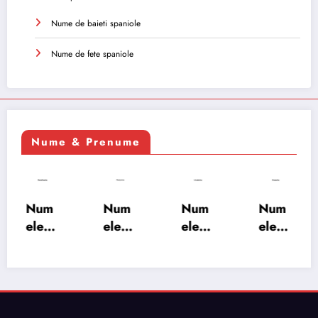
Nume de baieti spaniole
Nume de fete spaniole
Nume & Prenume
Num
Num
Num
Num
ele
ele
ele
ele
XSAY
URV
SRA
SOH
ARS
AKS
OSH
RAB:
A:
HA:
A:
semn
semn
semn
semn
ificați
ificați
ificați
ificați
e,