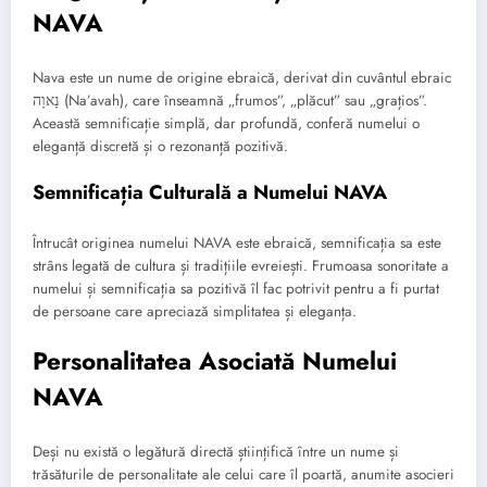
NAVA
Nava este un nume de origine ebraică, derivat din cuvântul ebraic
נָאוָה (Na’avah), care înseamnă „frumos”, „plăcut” sau „grațios”.
Această semnificație simplă, dar profundă, conferă numelui o
eleganță discretă și o rezonanță pozitivă.
Semnificația Culturală a Numelui NAVA
Întrucât originea numelui NAVA este ebraică, semnificația sa este
strâns legată de cultura și tradițiile evreiești. Frumoasa sonoritate a
numelui și semnificația sa pozitivă îl fac potrivit pentru a fi purtat
de persoane care apreciază simplitatea și eleganța.
Personalitatea Asociată Numelui
NAVA
Deși nu există o legătură directă științifică între un nume și
trăsăturile de personalitate ale celui care îl poartă, anumite asocieri