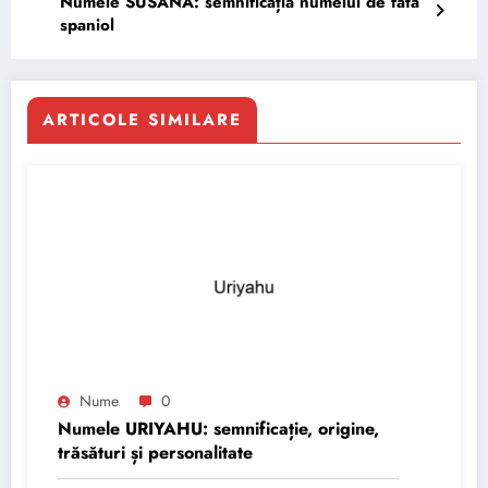
Numele SUSANA: semnificația numelui de fată
spaniol
ARTICOLE SIMILARE
Nume
0
Numele URIYAHU: semnificație, origine,
trăsături și personalitate