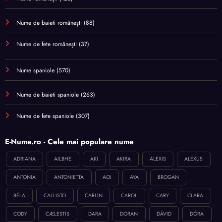
Nume de baieti românești
(88)
Nume de fete românești
(37)
Nume spaniole
(570)
Nume de baieti spaniole
(263)
Nume de fete spaniole
(307)
E-Nume.ro - Cele mai populare nume
ADRIANA
AILBHE
AKI
AKIRA
ALEXIS
ALEXUS
ANTONIA
ANTONIETTA
AOI
AYA
BROGAN
BÉLA
CALLISTO
CARLIN
CAROL
CARY
CLARA
CODY
CÆLESTIS
DARA
DORAN
DÁVID
DÓRA