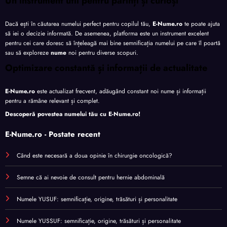
Un instrument util pentru părinți și curioși
Dacă ești în căutarea numelui perfect pentru copilul tău,
E-Nume.ro
te poate ajuta
să iei o decizie informată. De asemenea, platforma este un instrument excelent
pentru cei care doresc să înțeleagă mai bine semnificația numelui pe care îl poartă
sau să exploreze
nume
noi pentru diverse scopuri.
Optimizare constantă și informații de actualitate
E-Nume.ro
este actualizat frecvent, adăugând constant noi nume și informații
pentru a rămâne relevant și complet.
Descoperă povestea numelui tău cu
E-Nume.ro
!
E-Nume.ro - Postate recent
Când este necesară a doua opinie în chirurgie oncologică?
Semne că ai nevoie de consult pentru hernie abdominală
Numele YUSUF: semnificație, origine, trăsături și personalitate
Numele YUSSUF: semnificație, origine, trăsături și personalitate