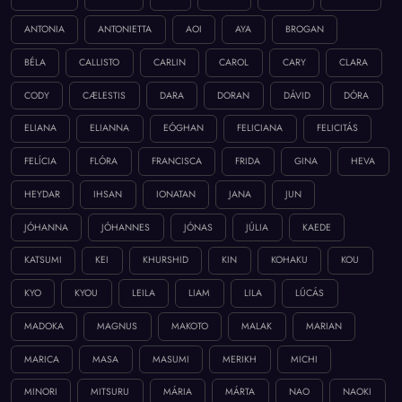
ANTONIA
ANTONIETTA
AOI
AYA
BROGAN
BÉLA
CALLISTO
CARLIN
CAROL
CARY
CLARA
CODY
CÆLESTIS
DARA
DORAN
DÁVID
DÓRA
ELIANA
ELIANNA
EÓGHAN
FELICIANA
FELICITÁS
FELÍCIA
FLÓRA
FRANCISCA
FRIDA
GINA
HEVA
HEYDAR
IHSAN
IONATAN
JANA
JUN
JÓHANNA
JÓHANNES
JÓNAS
JÚLIA
KAEDE
KATSUMI
KEI
KHURSHID
KIN
KOHAKU
KOU
KYO
KYOU
LEILA
LIAM
LILA
LÚCÁS
MADOKA
MAGNUS
MAKOTO
MALAK
MARIAN
MARICA
MASA
MASUMI
MERIKH
MICHI
MINORI
MITSURU
MÁRIA
MÁRTA
NAO
NAOKI