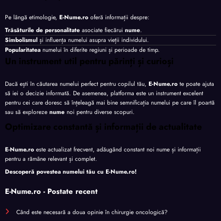
Pe lângă etimologie,
E-Nume.ro
oferă informații despre:
Trăsăturile de personalitate
asociate fiecărui
nume
.
Simbolismul
și influența numelui asupra vieții individului.
Popularitatea
numelui în diferite regiuni și perioade de timp.
Un instrument util pentru părinți și curioși
Dacă ești în căutarea numelui perfect pentru copilul tău,
E-Nume.ro
te poate ajuta
să iei o decizie informată. De asemenea, platforma este un instrument excelent
pentru cei care doresc să înțeleagă mai bine semnificația numelui pe care îl poartă
sau să exploreze
nume
noi pentru diverse scopuri.
Optimizare constantă și informații de actualitate
E-Nume.ro
este actualizat frecvent, adăugând constant noi nume și informații
pentru a rămâne relevant și complet.
Descoperă povestea numelui tău cu
E-Nume.ro
!
E-Nume.ro - Postate recent
Când este necesară a doua opinie în chirurgie oncologică?