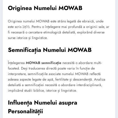
Originea Numelui MOWAB
Originea numelui MOWAB este strâns legată de ebraică, unde
este scris מוֹאָב. Pentru o înțelegere mai profundă a originii sale, ar
fi necesară o cercetare etimologică detaliată, explorând diverse
surse istorice și lingvistice.
Semnificația Numelui MOWAB
Înțelegerea
MOWAB semnificație
necesită o abordare multi-
faceted. Deși traducerea directă poate varia în funcție de
interpretare, semnificațiile asociate numelui MOWAB reflectă
adesea aspecte legate de apă, fertilitate și descendență. Analiza
detaliată a semnificației necesită o abordare interdisciplinară,
implicând studii biblice, istorice și lingvistice.
Influența Numelui asupra
Personalității