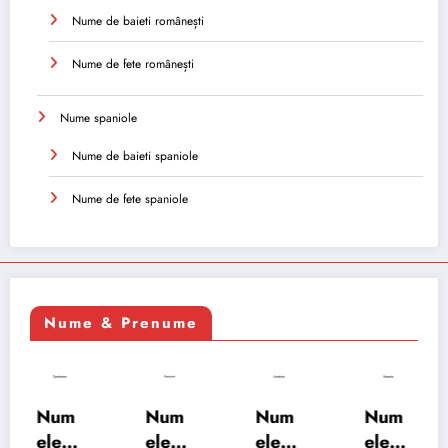
Nume de baieti românești
Nume de fete românești
Nume spaniole
Nume de baieti spaniole
Nume de fete spaniole
Nume & Prenume
Num
Num
Num
Num
ele
ele
ele
ele