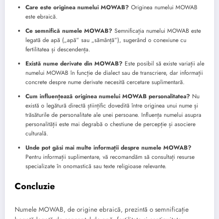
Care este originea numelui MOWAB?
Originea numelui MOWAB
este ebraică.
Ce semnifică numele MOWAB?
Semnificația numelui MOWAB este
legată de apă („apă” sau „sămânță”), sugerând o conexiune cu
fertilitatea și descendența.
Există nume derivate din MOWAB?
Este posibil să existe variații ale
numelui MOWAB în funcție de dialect sau de transcriere, dar informații
concrete despre nume derivate necesită cercetare suplimentară.
Cum influențează originea numelui MOWAB personalitatea?
Nu
există o legătură directă științific dovedită între originea unui nume și
trăsăturile de personalitate ale unei persoane. Influența numelui asupra
personalității este mai degrabă o chestiune de percepție și asociere
culturală.
Unde pot găsi mai multe informații despre numele MOWAB?
Pentru informații suplimentare, vă recomandăm să consultați resurse
specializate în onomastică sau texte religioase relevante.
Concluzie
Numele MOWAB, de origine ebraică, prezintă o semnificație