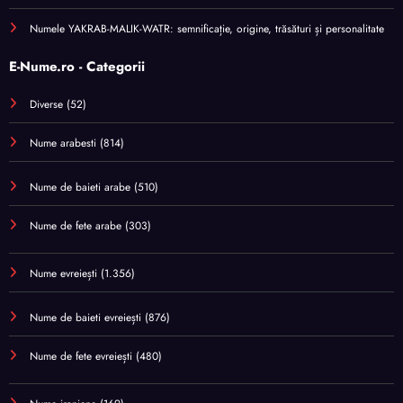
Numele YAKRAB-MALIK-WATR: semnificație, origine, trăsături și personalitate
E-Nume.ro - Categorii
Diverse
(52)
Nume arabesti
(814)
Nume de baieti arabe
(510)
Nume de fete arabe
(303)
Nume evreiești
(1.356)
Nume de baieti evreiești
(876)
Nume de fete evreiești
(480)