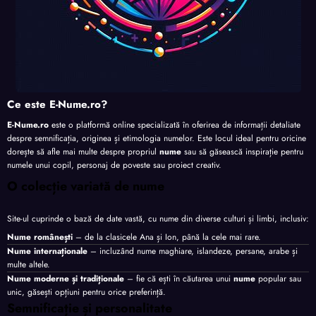
Ce este E-Nume.ro?
E-Nume.ro
este o platformă online specializată în oferirea de informații detaliate
despre semnificația, originea și etimologia numelor. Este locul ideal pentru oricine
dorește să afle mai multe despre propriul
nume
sau să găsească inspirație pentru
numele unui copil, personaj de poveste sau proiect creativ.
O colecție variată de nume
Site-ul cuprinde o bază de date vastă, cu nume din diverse culturi și limbi, inclusiv:
Nume românești
– de la clasicele Ana și Ion, până la cele mai rare.
Nume internaționale
– incluzând nume maghiare, islandeze, persane, arabe și
multe altele.
Nume moderne și tradiționale
– fie că ești în căutarea unui
nume
popular sau
unic, găsești opțiuni pentru orice preferință.
Semnificație și personalitate