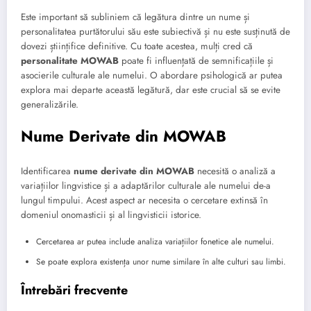
Este important să subliniem că legătura dintre un nume și
personalitatea purtătorului său este subiectivă și nu este susținută de
dovezi științifice definitive. Cu toate acestea, mulți cred că
personalitate MOWAB
poate fi influențată de semnificațiile și
asocierile culturale ale numelui. O abordare psihologică ar putea
explora mai departe această legătură, dar este crucial să se evite
generalizările.
Nume Derivate din MOWAB
Identificarea
nume derivate din MOWAB
necesită o analiză a
variațiilor lingvistice și a adaptărilor culturale ale numelui de-a
lungul timpului. Acest aspect ar necesita o cercetare extinsă în
domeniul onomasticii și al lingvisticii istorice.
Cercetarea ar putea include analiza variațiilor fonetice ale numelui.
Se poate explora existența unor nume similare în alte culturi sau limbi.
Întrebări frecvente