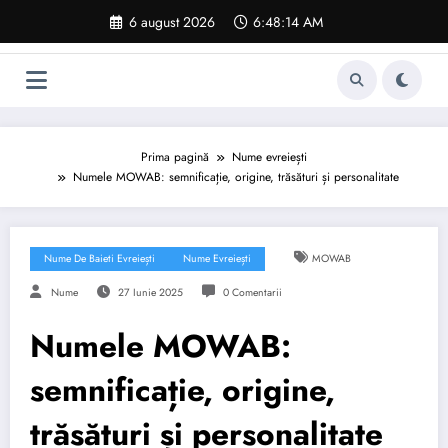
Sari
6 august 2026
6:48:15 AM
la
conținut
Prima pagină
Nume evreiești
Numele MOWAB: semnificație, origine, trăsături și personalitate
Nume De Baieti Evreiești
Nume Evreiești
MOWAB
Nume
27 Iunie 2025
0 Comentarii
Numele MOWAB:
semnificație, origine,
trăsături și personalitate