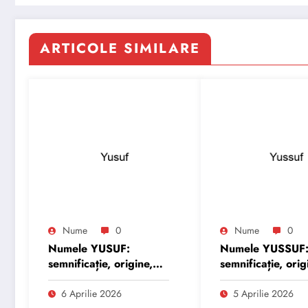
ARTICOLE SIMILARE
Nume
0
Nume
0
Numele YUSUF:
Numele YUSSUF
semnificație, origine,
semnificație, orig
trăsături și
trăsături și
personalitate
personalitate
6 Aprilie 2026
5 Aprilie 2026