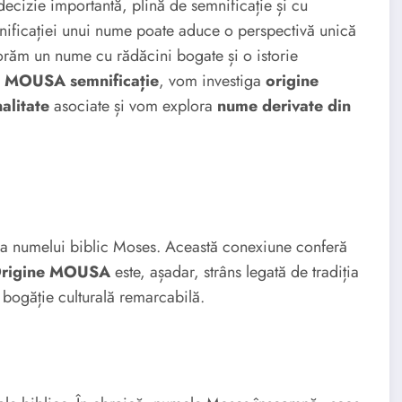
ecizie importantă, plină de semnificație și cu
emnificației unui nume poate aduce o perspectivă unică
plorăm un nume cu rădăcini bogate și o istorie
e
MOUSA semnificație
, vom investiga
origine
alitate
asociate și vom explora
nume derivate din
a numelui biblic Moses. Această conexiune conferă
rigine MOUSA
este, așadar, strâns legată de tradiția
o bogăție culturală remarcabilă.