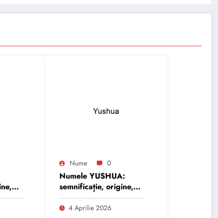
Nume
0
:
Numele YUSHUA:
ine,
semnificație, origine,
trăsături și
personalitate
4 Aprilie 2026