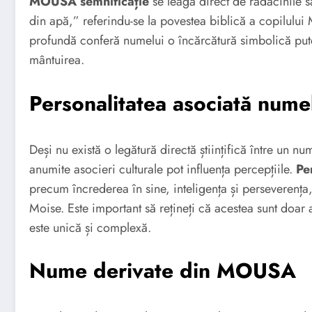
MOUSA semnificație
se leagă direct de rădăcinile 
din apă,” referindu-se la povestea biblică a copilului 
profundă conferă numelui o încărcătură simbolică pute
mântuirea.
Personalitatea asociată nu
Deși nu există o legătură directă științifică între un num
anumite asocieri culturale pot influența percepțiile.
Pe
precum încrederea în sine, inteligența și perseverența,
Moise. Este important să rețineți că acestea sunt doar 
este unică și complexă.
Nume derivate din MOUSA