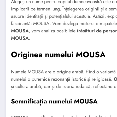
Alegeți un nume pentru copilul dumneavoastră este o d
implicații pe termen lung. Înțelegerea originii și a s
asupra identității și potențialului acestuia. Astăzi, ex
fascinantă: MOUSA. Vom dezlega misterul din spatel
MOUSA
, vom analiza posibilele
trăsături de person
MOUSA
.
Originea numelui MOUSA
Numele MOUSA are o origine arabă, fiind o variantă 
numelui o puternică rezonanță istorică și religioasă.
O
și cultura arabă, dar și de istoria iudaică, reflectând 
Semnificația numelui MOUSA