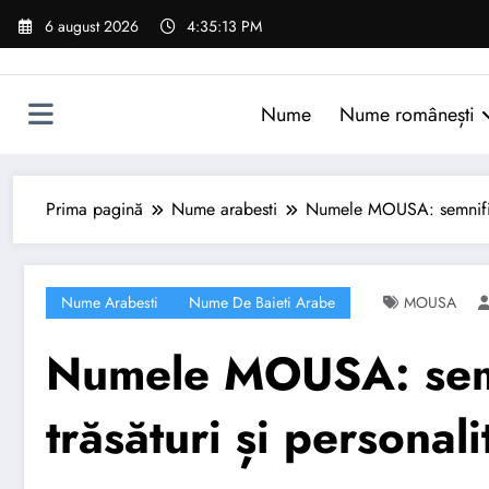
Sari
6 august 2026
4:35:14 PM
la
conținut
Nume
Nume românești
Prima pagină
Nume arabesti
Numele MOUSA: semnificaț
Nume Arabesti
Nume De Baieti Arabe
MOUSA
Numele MOUSA: semni
trăsături și personali