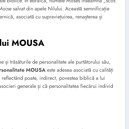
sale biblice. În ebraică, numele Moses înseamnă „scos
Moise salvat din apele Nilului. Această semnificație
rnică, asociată cu supraviețuirea, renașterea și
melui MOUSA
e și trăsăturile de personalitate ale purtătorului său,
rsonalitate MOUSA
este adesea asociată cu calități
 reflectând poate, indirect, povestea biblică a lui
asocieri generale și că personalitatea fiecărui individ