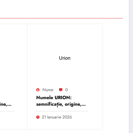
Nume
0
Numele URION:
ine,
semnificație, origine,
trăsături și
personalitate
21 Ianuarie 2026