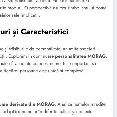
ză a simbolismului asociat. Fiecare nume are o
iferite moduri. O perspectivă asupra simbolismului poate
elor sale implicații.
i și Caracteristici
me și trăsăturile de personalitate, anumite asocieri
epții. Explorăm în continuare
personalitatea MORAG
,
putea fi asociate cu acest nume. Este important să
tea fiecărei persoane este unică și complexă.
ume derivate din MORAG
. Analiza numelor înrudite
adaptării numelui în diferite culturi și contexte