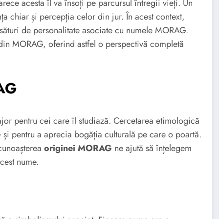
ce acesta îl va însoți pe parcursul întregii vieți. Un
 chiar și percepția celor din jur. În acest context,
trăsături de personalitate asociate cu numele MORAG.
din MORAG, oferind astfel o perspectivă completă
RAG
r pentru cei care îl studiază. Cercetarea etimologică
G
și pentru a aprecia bogăția culturală pe care o poartă.
 cunoașterea
originei MORAG
ne ajută să înțelegem
acest nume.