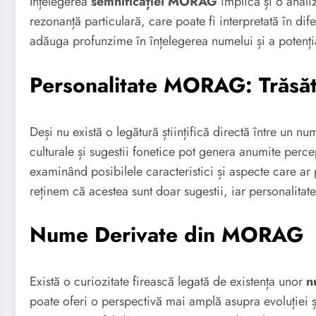
Înțelegerea
semnificației MORAG
implică și o anali
rezonanță particulară, care poate fi interpretată în d
adăuga profunzime în înțelegerea numelui și a potențial
Personalitate MORAG: Trăsătur
Deși nu există o legătură științifică directă între un nu
culturale și sugestii fonetice pot genera anumite perc
examinând posibilele caracteristici și aspecte care ar 
reținem că acestea sunt doar sugestii, iar personalita
Nume Derivate din MORAG
Există o curiozitate firească legată de existența unor
n
poate oferi o perspectivă mai amplă asupra evoluției și 