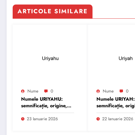
ARTICOLE SIMILARE
Nume
0
Nume
0
Numele URIYAHU:
Numele URIYAH:
semnificație, origine,
semnificație, orig
trăsături și
trăsături și
personalitate
personalitate
23 Ianuarie 2026
22 Ianuarie 2026