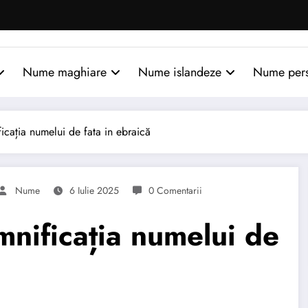
Nume maghiare
Nume islandeze
Nume per
ația numelui de fata in ebraică
Nume
6 Iulie 2025
0 Comentarii
ificația numelui de