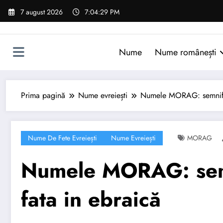
Sari
7 august 2026
7:04:30 PM
la
conținut
Nume
Nume românești
Prima pagină
Nume evreiești
Numele MORAG: semnific
Nume De Fete Evreiești
Nume Evreiești
MORAG
Numele MORAG: semn
fata in ebraică