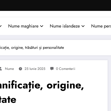
Nume maghiare
Nume islandeze
Nume per
ție, origine, trăsături și personalitate
Nume
25 Iunie 2025
0 Comentarii
ficație, origine,
tate