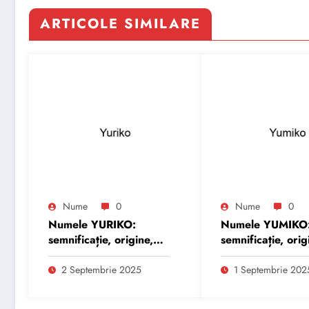
ARTICOLE SIMILARE
Nume
0
Nume
0
Numele YURIKO:
Numele YUMIKO
semnificație, origine,
semnificație, orig
trăsături și
trăsături și
personalitate
personalitate
2 Septembrie 2025
1 Septembrie 202