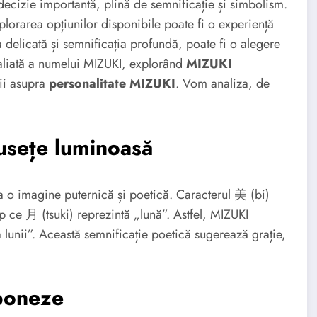
ecizie importantă, plină de semnificație și simbolism.
lorarea opțiunilor disponibile poate fi o experiență
delicată și semnificația profundă, poate fi o alegere
etaliată a numelui MIZUKI, explorând
MIZUKI
ții asupra
personalitate MIZUKI
. Vom analiza, de
usețe luminoasă
o imagine puternică și poetică. Caracterul 美 (bi)
 ce 月 (tsuki) reprezintă „lună”. Astfel, MIZUKI
lunii”. Această semnificație poetică sugerează grație,
poneze