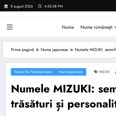
Sari
8 august 2026
4:55:09 PM
la
conținut
Nume
Nume românești
Prima pagină
Nume japoneze
Numele MIZUKI: semnifica
Nume De Fete Japoneze
Nume Japoneze
MIZUKI
Numele MIZUKI: semni
trăsături și personali