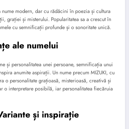
n nume modern, dar cu rădăcini în poezia și cultura
, grației și misterului. Popularitatea sa a crescut în
umele cu semnificații profunde și o sonoritate unică.
nțe ale numelui
nume și personalitatea unei persoane, semnificația unui
 inspira anumite aspirații. Un nume precum MIZUKI, cu
a o personalitate grațioasă, misterioasă, creativă și
ar o interpretare posibilă, iar personalitatea fiecăruia
riante și inspirație