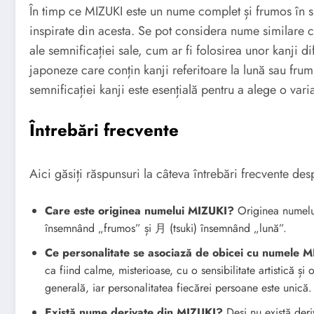
În timp ce MIZUKI este un nume complet și frumos în si
inspirate din acesta. Se pot considera nume similare 
ale semnificației sale, cum ar fi folosirea unor kanji d
japoneze care conțin kanji referitoare la lună sau frum
semnificației kanji este esențială pentru a alege o var
Întrebări frecvente
Aici găsiți răspunsuri la câteva întrebări frecvente d
Care este originea numelui MIZUKI?
Originea numelui
însemnând „frumos” și 月 (tsuki) însemnând „lună”.
Ce personalitate se asociază de obicei cu numele 
ca fiind calme, misterioase, cu o sensibilitate artistică și
generală, iar personalitatea fiecărei persoane este unică.
Există nume derivate din MIZUKI?
Deși nu există deriv