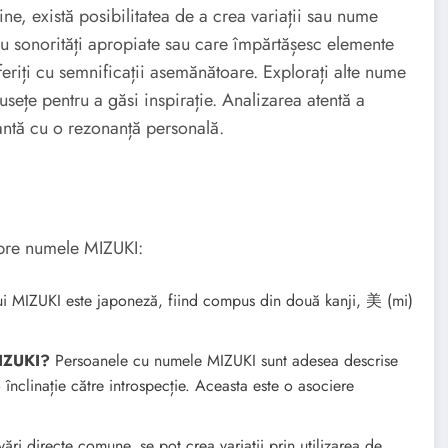
ne, există posibilitatea de a crea variații sau nume
cu sonorități apropiate sau care împărtășesc elemente
iferiți cu semnificații asemănătoare. Explorați alte nume
usețe pentru a găsi inspirație. Analizarea atentă a
iantă cu o rezonanță personală.
espre numele MIZUKI:
 MIZUKI este japoneză, fiind compus din două kanji, 美 (mi)
MIZUKI?
Persoanele cu numele MIZUKI sunt adesea descrise
 o înclinație către introspecție. Aceasta este o asociere
ări directe comune, se pot crea variații prin utilizarea de