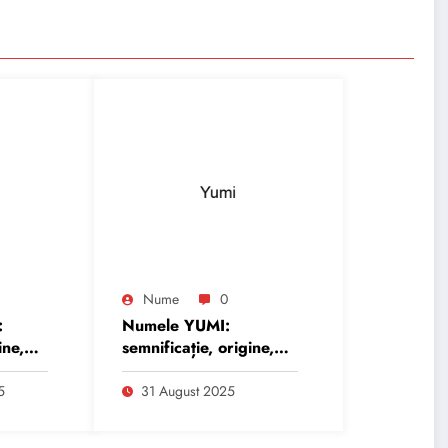
Nume
0
:
Numele YUMI:
ine,
semnificație, origine,
trăsături și
personalitate
5
31 August 2025