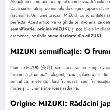
Alegeți un nume pentru copilul dumneavoastră este o d
Dacă sunteți atrași de numele de origine japoneză, exp
fascinantă. Un nume precum MIZUKI, cu sonoritatea sa 
perfectă. Acest articol vă va ghida printr-o analiză d
semnificație
,
origine MIZUKI
, și posibilele implica
asemenea, posibile
nume derivate din MIZUKI
.
MIZUKI semnificație: O frum
Numele MIZUKI (美月), scris cu caractere kanji, evoca 
înseamnă „frumos,” „elegant,” sau „splendid,” în timp
semnifică, în esență, „lună frumoasă” sau „frumusețea 
mister și o lumină interioară radiantă.
Origine MIZUKI: Rădăcini ja