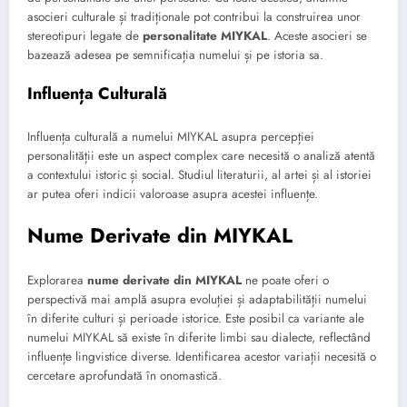
asocieri culturale și tradiționale pot contribui la construirea unor
stereotipuri legate de
personalitate MIYKAL
. Aceste asocieri se
bazează adesea pe semnificația numelui și pe istoria sa.
Influența Culturală
Influența culturală a numelui MIYKAL asupra percepției
personalității este un aspect complex care necesită o analiză atentă
a contextului istoric și social. Studiul literaturii, al artei și al istoriei
ar putea oferi indicii valoroase asupra acestei influențe.
Nume Derivate din MIYKAL
Explorarea
nume derivate din MIYKAL
ne poate oferi o
perspectivă mai amplă asupra evoluției și adaptabilității numelui
în diferite culturi și perioade istorice. Este posibil ca variante ale
numelui MIYKAL să existe în diferite limbi sau dialecte, reflectând
influențe lingvistice diverse. Identificarea acestor variații necesită o
cercetare aprofundată în onomastică.