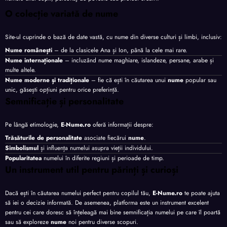
O colecție variată de nume
Site-ul cuprinde o bază de date vastă, cu nume din diverse culturi și limbi, inclusiv:
Nume românești
– de la clasicele Ana și Ion, până la cele mai rare.
Nume internaționale
– incluzând nume maghiare, islandeze, persane, arabe și
multe altele.
Nume moderne și tradiționale
– fie că ești în căutarea unui
nume
popular sau
unic, găsești opțiuni pentru orice preferință.
Semnificație și personalitate
Pe lângă etimologie,
E-Nume.ro
oferă informații despre:
Trăsăturile de personalitate
asociate fiecărui
nume
.
Simbolismul
și influența numelui asupra vieții individului.
Popularitatea
numelui în diferite regiuni și perioade de timp.
Un instrument util pentru părinți și curioși
Dacă ești în căutarea numelui perfect pentru copilul tău,
E-Nume.ro
te poate ajuta
să iei o decizie informată. De asemenea, platforma este un instrument excelent
pentru cei care doresc să înțeleagă mai bine semnificația numelui pe care îl poartă
sau să exploreze
nume
noi pentru diverse scopuri.