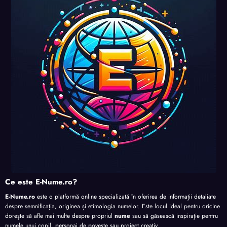
uri și
uri și
uri și
perso
perso
perso
perso
nalita
nalita
nalita
nalita
te
te
te
te
Ce este E-Nume.ro?
E-Nume.ro
este o platformă online specializată în oferirea de informații detaliate
despre semnificația, originea și etimologia numelor. Este locul ideal pentru oricine
dorește să afle mai multe despre propriul
nume
sau să găsească inspirație pentru
numele unui copil, personaj de poveste sau proiect creativ.