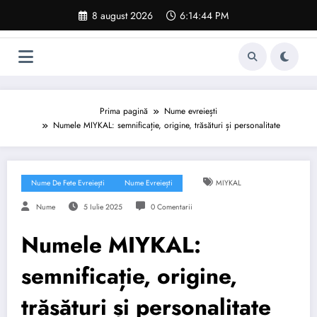
Sari
8 august 2026
6:14:45 PM
la
conținut
Prima pagină
Nume evreiești
Numele MIYKAL: semnificație, origine, trăsături și personalitate
Nume De Fete Evreiești
Nume Evreiești
MIYKAL
Nume
5 Iulie 2025
0 Comentarii
Numele MIYKAL:
semnificație, origine,
trăsături și personalitate