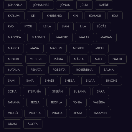
JÓHANNA
JÓHANNES
JÓNAS
JÚLIA
KAEDE
KATSUMI
KEI
KHURSHID
KIN
KOHAKU
KOU
KYO
KYOU
LEILA
LIAM
LILA
LÚCÁS
MADOKA
MAGNUS
MAKOTO
MALAK
MARIAN
MARICA
MASA
MASUMI
MERIKH
MICHI
MINORI
MITSURU
MÁRIA
MÁRTA
NAO
NAOKI
NATÁLIA
RENÁTA
ROBERTA
ROBERTINA
SALMA
SAMI
SAVA
SHADI
SHEBA
SILVIA
SIMONE
SOFIA
STEFANÍA
STEFÁN
SUSANA
SÁRA
TATIANA
TECLA
TEOFILA
TONIA
VALÉRIA
VIGGÓ
VIOLETA
VITALIA
XÉNIA
YASAMIN
ÁDÁM
ÁGOTA