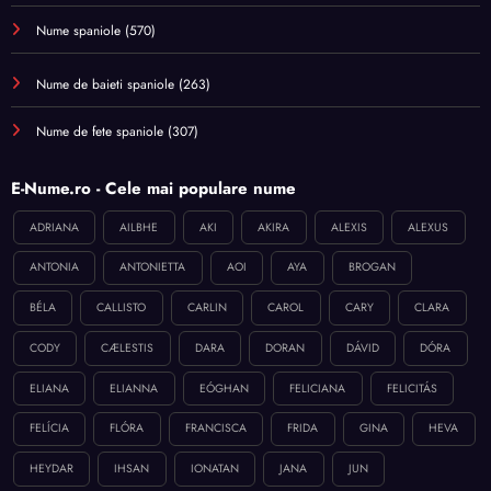
Nume spaniole
(570)
Nume de baieti spaniole
(263)
Nume de fete spaniole
(307)
E-Nume.ro - Cele mai populare nume
ADRIANA
AILBHE
AKI
AKIRA
ALEXIS
ALEXUS
ANTONIA
ANTONIETTA
AOI
AYA
BROGAN
BÉLA
CALLISTO
CARLIN
CAROL
CARY
CLARA
CODY
CÆLESTIS
DARA
DORAN
DÁVID
DÓRA
ELIANA
ELIANNA
EÓGHAN
FELICIANA
FELICITÁS
FELÍCIA
FLÓRA
FRANCISCA
FRIDA
GINA
HEVA
HEYDAR
IHSAN
IONATAN
JANA
JUN