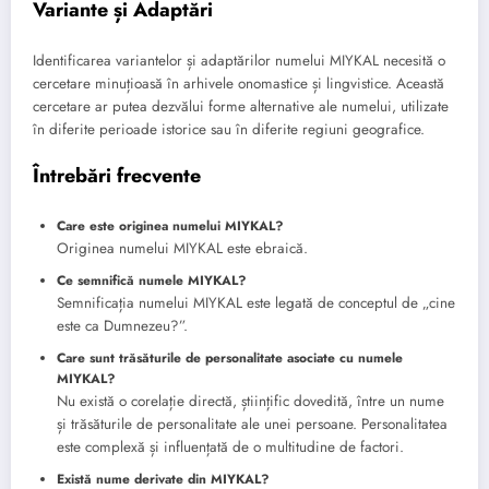
Variante și Adaptări
Identificarea variantelor și adaptărilor numelui MIYKAL necesită o
cercetare minuțioasă în arhivele onomastice și lingvistice. Această
cercetare ar putea dezvălui forme alternative ale numelui, utilizate
în diferite perioade istorice sau în diferite regiuni geografice.
Întrebări frecvente
Care este originea numelui MIYKAL?
Originea numelui MIYKAL este ebraică.
Ce semnifică numele MIYKAL?
Semnificația numelui MIYKAL este legată de conceptul de „cine
este ca Dumnezeu?”.
Care sunt trăsăturile de personalitate asociate cu numele
MIYKAL?
Nu există o corelație directă, științific dovedită, între un nume
și trăsăturile de personalitate ale unei persoane. Personalitatea
este complexă și influențată de o multitudine de factori.
Există nume derivate din MIYKAL?