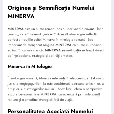
Originea și Semnificația Numelui
MINERVA
MINERVA
este un nume roman, posibil derivat din cuvântul latin
„
mens
„, care înseamnă „intelect”. Această etimologie reflectă
perfect atribuțiile zeitei Minerva în mitologia romană. Este
important de menționat
origine MINERVA
ca nume cu rădăcini
adânci în cultura clasică.
MINERVA semnificația
se leagă direct
de înțelepciune, strategie și abilități artistice.
Minerva în Mitologie
În mitologia romană, Minerva este zeița înțelepciunii, a războiului
just și a meșteșugurilor. Ea este considerată patroana artizanilor, a
artiștilor și a strategiștilor militari. Acest lucru oferă o perspectivă
asupra
personalitate MINERVA
, caracterizată prin inteligență,
rațiune și o atitudine strategică față de viață.
Personalitatea Asociată Numelui