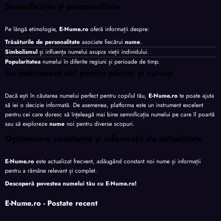
Semnificație și personalitate
Pe lângă etimologie,
E-Nume.ro
oferă informații despre:
Trăsăturile de personalitate
asociate fiecărui
nume
.
Simbolismul
și influența numelui asupra vieții individului.
Popularitatea
numelui în diferite regiuni și perioade de timp.
Un instrument util pentru părinți și curioși
Dacă ești în căutarea numelui perfect pentru copilul tău,
E-Nume.ro
te poate ajuta
să iei o decizie informată. De asemenea, platforma este un instrument excelent
pentru cei care doresc să înțeleagă mai bine semnificația numelui pe care îl poartă
sau să exploreze
nume
noi pentru diverse scopuri.
Optimizare constantă și informații de actualitate
E-Nume.ro
este actualizat frecvent, adăugând constant noi nume și informații
pentru a rămâne relevant și complet.
Descoperă povestea numelui tău cu
E-Nume.ro
!
E-Nume.ro - Postate recent