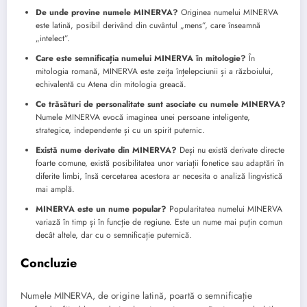
De unde provine numele MINERVA?
Originea numelui MINERVA
este latină, posibil derivând din cuvântul „mens”, care înseamnă
„intelect”.
Care este semnificația numelui MINERVA în mitologie?
În
mitologia romană, MINERVA este zeița înțelepciunii și a războiului,
echivalentă cu Atena din mitologia greacă.
Ce trăsături de personalitate sunt asociate cu numele MINERVA?
Numele MINERVA evocă imaginea unei persoane inteligente,
strategice, independente și cu un spirit puternic.
Există nume derivate din MINERVA?
Deși nu există derivate directe
foarte comune, există posibilitatea unor variații fonetice sau adaptări în
diferite limbi, însă cercetarea acestora ar necesita o analiză lingvistică
mai amplă.
MINERVA este un nume popular?
Popularitatea numelui MINERVA
variază în timp și în funcție de regiune. Este un nume mai puțin comun
decât altele, dar cu o semnificație puternică.
Concluzie
Numele MINERVA, de origine latină, poartă o semnificație