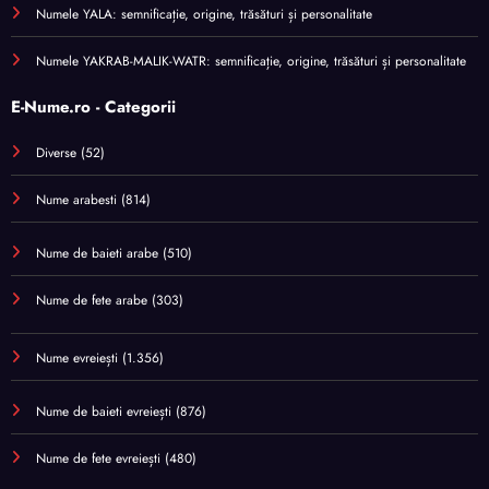
Numele YALA: semnificație, origine, trăsături și personalitate
Numele YAKRAB-MALIK-WATR: semnificație, origine, trăsături și personalitate
E-Nume.ro - Categorii
Diverse
(52)
Nume arabesti
(814)
Nume de baieti arabe
(510)
Nume de fete arabe
(303)
Nume evreiești
(1.356)
Nume de baieti evreiești
(876)
Nume de fete evreiești
(480)