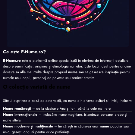
Ce este E-Nume.ro?
E-Nume.ro
este o platformă online specializată în oferirea de informații detaliate
despre semnificația, originea și etimologia numelor. Este locul ideal pentru oricine
dorește să afle mai multe despre propriul
nume
sau să găsească inspirație pentru
numele unui copil, personaj de poveste sau proiect creativ.
O colecție variată de nume
Site-ul cuprinde o bază de date vastă, cu nume din diverse culturi și limbi, inclusiv:
Nume românești
– de la clasicele Ana și Ion, până la cele mai rare.
Nume internaționale
– incluzând nume maghiare, islandeze, persane, arabe și
multe altele.
Nume moderne și tradiționale
– fie că ești în căutarea unui
nume
popular sau
unic, găsești opțiuni pentru orice preferință.