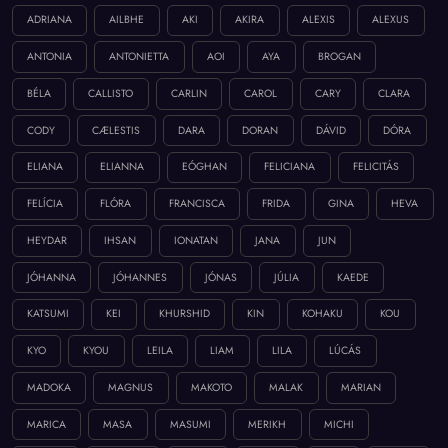
ADRIANA
AILBHE
AKI
AKIRA
ALEXIS
ALEXUS
ANTONIA
ANTONIETTA
AOI
AYA
BROGAN
BÉLA
CALLISTO
CARLIN
CAROL
CARY
CLARA
CODY
CÆLESTIS
DARA
DORAN
DÁVID
DÓRA
ELIANA
ELIANNA
EÓGHAN
FELICIANA
FELICITÁS
FELÍCIA
FLÓRA
FRANCISCA
FRIDA
GINA
HEVA
HEYDAR
IHSAN
IONATAN
JANA
JUN
JÓHANNA
JÓHANNES
JÓNAS
JÚLIA
KAEDE
KATSUMI
KEI
KHURSHID
KIN
KOHAKU
KOU
KYO
KYOU
LEILA
LIAM
LILA
LÚCÁS
MADOKA
MAGNUS
MAKOTO
MALAK
MARIAN
MARICA
MASA
MASUMI
MERIKH
MICHI