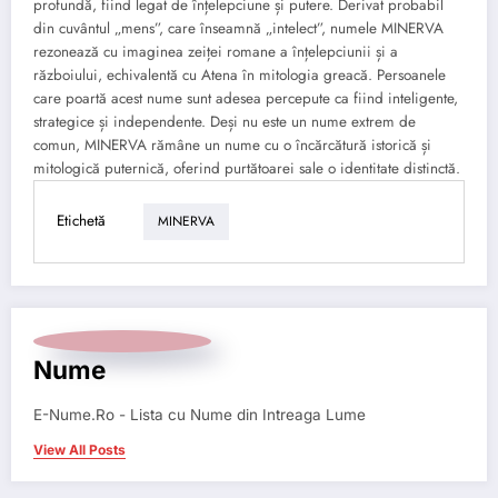
profundă, fiind legat de înțelepciune și putere. Derivat probabil
din cuvântul „mens”, care înseamnă „intelect”, numele MINERVA
rezonează cu imaginea zeiței romane a înțelepciunii și a
războiului, echivalentă cu Atena în mitologia greacă. Persoanele
care poartă acest nume sunt adesea percepute ca fiind inteligente,
strategice și independente. Deși nu este un nume extrem de
comun, MINERVA rămâne un nume cu o încărcătură istorică și
mitologică puternică, oferind purtătoarei sale o identitate distinctă.
Etichetă
MINERVA
Nume
E-Nume.Ro - Lista cu Nume din Intreaga Lume
View All Posts