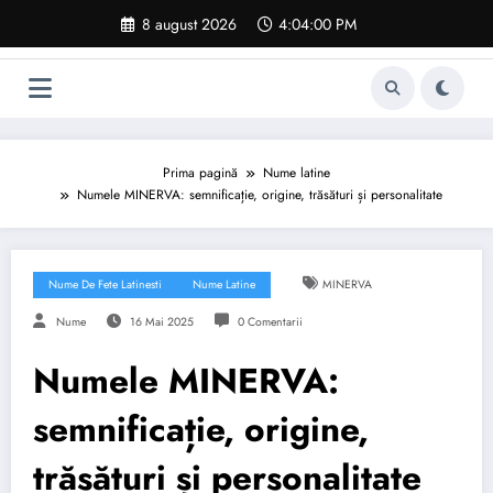
Sari
8 august 2026
4:04:01 PM
la
conținut
Prima pagină
Nume latine
Numele MINERVA: semnificație, origine, trăsături și personalitate
Nume De Fete Latinesti
Nume Latine
MINERVA
Nume
16 Mai 2025
0 Comentarii
Numele MINERVA:
semnificație, origine,
trăsături și personalitate