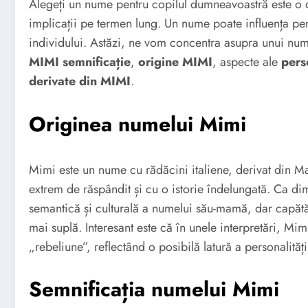
Alegeți un nume pentru copilul dumneavoastră este o d
implicații pe termen lung. Un nume poate influența per
individului. Astăzi, ne vom concentra asupra unui num
MIMI semnificație
,
origine MIMI
, aspecte ale
pers
derivate din MIMI
.
Originea numelui Mimi
Mimi este un nume cu rădăcini italiene, derivat din M
extrem de răspândit și cu o istorie îndelungată. Ca di
semantică și culturală a numelui său-mamă, dar capătă,
mai suplă. Interesant este că în unele interpretări, Mim
„rebeliune”, reflectând o posibilă latură a personalităț
Semnificația numelui Mimi