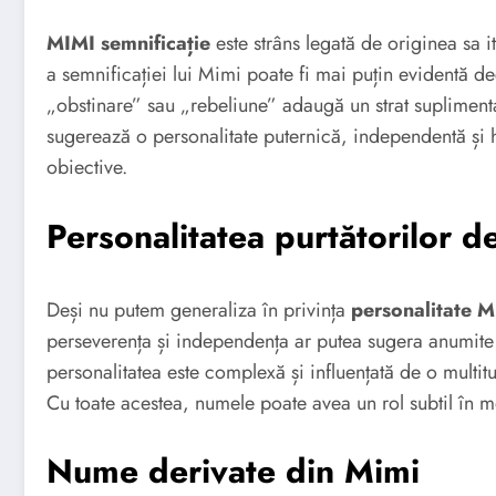
MIMI semnificație
este strâns legată de originea sa i
a semnificației lui Mimi poate fi mai puțin evidentă d
„obstinare” sau „rebeliune” adaugă un strat suplimenta
sugerează o personalitate puternică, independentă și h
obiective.
Personalitatea purtătorilor 
Deși nu putem generaliza în privința
personalitate 
perseverența și independența ar putea sugera anumite 
personalitatea este complexă și influențată de o multitu
Cu toate acestea, numele poate avea un rol subtil în mo
Nume derivate din Mimi