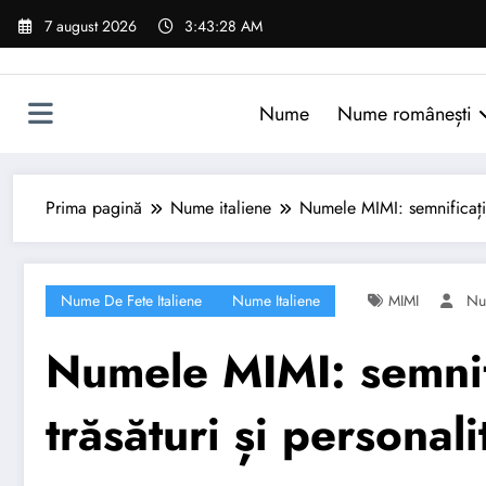
Sari
7 august 2026
3:43:29 AM
la
conținut
Nume
Nume românești
Prima pagină
Nume italiene
Numele MIMI: semnificație,
Nume De Fete Italiene
Nume Italiene
MIMI
Nu
Numele MIMI: semnifi
trăsături și personali