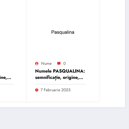
Nume
0
Numele PASQUALINA:
ine,
semnificație, origine,
trăsături și
personalitate
7 Februarie 2025