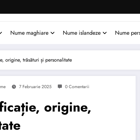
Nume maghiare
Nume islandeze
Nume per
 origine, trăsături și personalitate
me
7 Februarie 2025
0 Comentarii
cație, origine,
tate