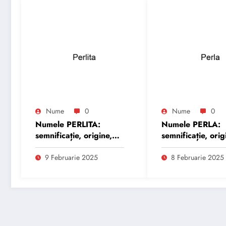
Nume
0
Nume
0
Numele PERLITA:
Numele PERLA:
semnificație, origine,
semnificație, orig
trăsături și
trăsături și
personalitate
personalitate
9 Februarie 2025
8 Februarie 2025