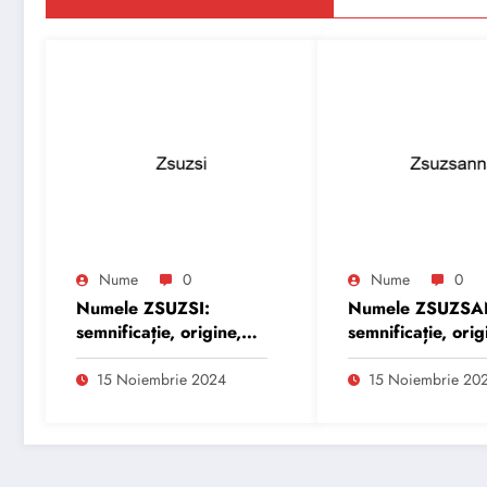
Nume
0
Nume
0
Numele ZSUZSI:
Numele ZSUZS
semnificație, origine,
semnificație, orig
trăsături și
trăsături și
personalitate
personalitate
15 Noiembrie 2024
15 Noiembrie 20