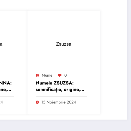
Nume
0
ANNA:
Numele ZSUZSA:
ine,
semnificație, origine,
trăsături și
personalitate
24
15 Noiembrie 2024