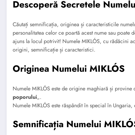
Descoperă Secretele Numel
Căutați semnificația, originea și caracteristicile nume
personalitatea celor ce poartă acest nume sau poate d
ajuns la locul potrivit! Numele MIKLÓS, cu rădăcini ad
origini, semnificație și caracteristici.
Originea Numelui MIKLÓS
Numele MIKLÓS este de origine maghiară și provine 
poporului
„.
Numele MIKLÓS este răspândit în special în Ungaria, dar 
Semnificația Numelui MIKLÓ