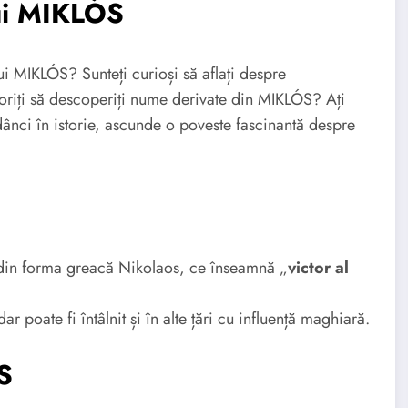
ui MIKLÓS
lui MIKLÓS? Sunteți curioși să aflați despre
oriți să descoperiți nume derivate din MIKLÓS? Ați
ânci în istorie, ascunde o poveste fascinantă despre
din forma greacă Nikolaos, ce înseamnă „
victor al
poate fi întâlnit și în alte țări cu influență maghiară.
S