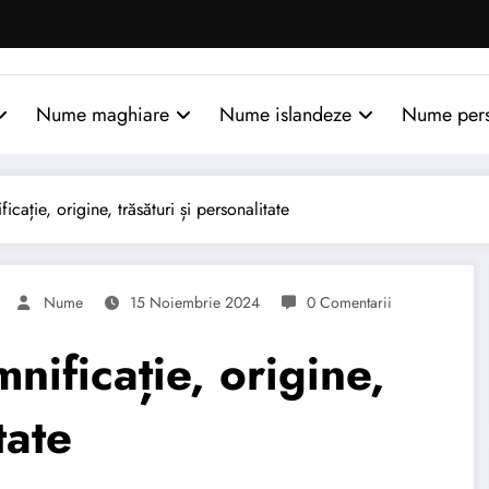
Nume maghiare
Nume islandeze
Nume per
ație, origine, trăsături și personalitate
Nume
15 Noiembrie 2024
0 Comentarii
ificație, origine,
tate