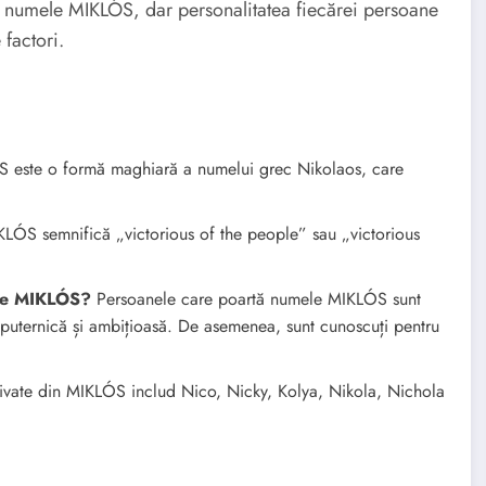
u numele MIKLÓS, dar personalitatea fiecărei persoane
 factori.
este o formă maghiară a numelui grec Nikolaos, care
ÓS semnifică „victorious of the people” sau „victorious
ele MIKLÓS?
Persoanele care poartă numele MIKLÓS sunt
te puternică și ambițioasă. De asemenea, sunt cunoscuți pentru
vate din MIKLÓS includ Nico, Nicky, Kolya, Nikola, Nichola