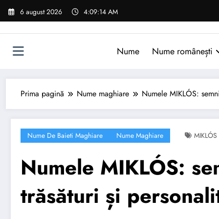
Sari
6 august 2026
4:09:15 AM
la
conținut
Nume
Nume românești
Prima pagină
Nume maghiare
Numele MIKLÓS: semnific
Nume De Baieti Maghiare
Nume Maghiare
MIKLÓS
Numele MIKLÓS: semn
trăsături și personali