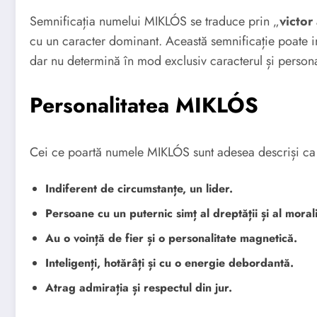
Semnificația numelui MIKLÓS se traduce prin „
victor
cu un caracter dominant. Această semnificație poate in
dar nu determină în mod exclusiv caracterul și persona
Personalitatea MIKLÓS
Cei ce poartă numele MIKLÓS sunt adesea descriși ca 
Indiferent de circumstanțe, un lider.
Persoane cu un puternic simț al dreptății și al moralit
Au o voință de fier și o personalitate magnetică.
Inteligenți, hotărâți și cu o energie debordantă.
Atrag admirația și respectul din jur.